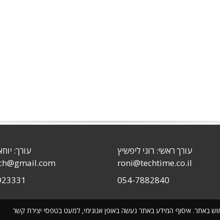
עורך ראשי: רוני ליפשיץ
עורך: יוחא
sch@gmail.com
roni@techtime.co.il
923331
054-7882840
שימוש באתר. איסוף המידע באתר נעשה באופן אנונימי, למעט בטפסי יצירת קשר