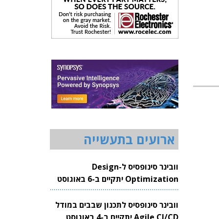
ארועים בתעשייה
וובינר סינופסיס ל-Design
Optimization יתקיים ב-6 באוגוסט
2026
וובינר סינופסיס לתכנון שבבים במודל
Agile CI/CD יתקיים ב-4 באוגוסט