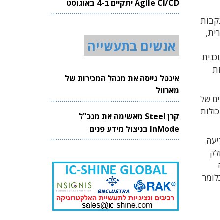
Agile CI/CD יתקיים ב-4 באוגוסט
2026
קבות
וירית,
אנשים בתעשייה
דכן את תוכנית
זת
אינטל גייסה את מנהל המכירות של
מארוול
ודת השמיים של
ות מנוהגות אשר יכולות
קרן Steel מאשימה את מנכ"ל
InMode בניצול מידע פנים
וגוסט 2016. לפני כשבוע וחצי, ב-19 באוקטובר 2024, הודיעה
לק
ירה
 סיבת התקלה. מדובר בתקלה נדירה ומפתיעה, שכן הלוויין נכנס לשירות בינואר 2017, כלומר