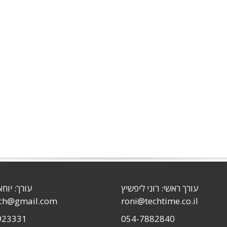
עורך ראשי: רוני ליפשיץ
עורך: יוחא
sch@gmail.com
roni@techtime.co.il
923331
054-7882840