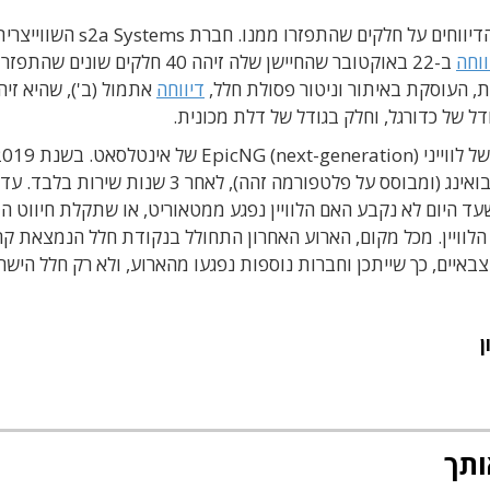
החשדות שהתחולל פיצוץ בלוויין התעוררו בעקבות הדיווחים על חלקים שהתפזרו ממנו. חברת s2a Systems
ווחה
ב-22 באוקטובר שהחיישן שלה זיהה 40 חלקים שונים שהתפזר
דיווחה
אתמול (ב'), שהיא זי
התפוצצות הלוויין 33e היא ארוע ההתפוצצות השני של לווייני EpicNG (next-generation) של
התפוצץ הלוויין Intelsat-29e, שגם הוא יוצר על-ידי בואינג (ומבוסס על פלטפורמה זהה), לאחר 3 שנות 
סיבת התקלה. האתר Space News מסר שעד היום לא נקבע האם הלוויין נפגע ממטאוריט, או שתקלת חיווט
הלוויין. מכל מקום, הארוע האחרון התחולל בנקודת חלל הנמצאת קר
צבאיים, כך שייתכן וחברות נוספות נפגעו מהארוע, ולא רק חלל הישר
ן
ותך