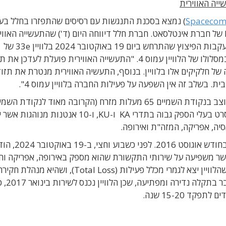
Spaceco
) נמצא בסכנת התנגשות עם רסיסים שהתפזרו בחלל בע
הפיצוץ שאירע לפני כשבוע בלוויין התקשורת IS-33e של חברת אינטלסאט. חברת חלל דיווחה היום (ד') שהתעשייה האו
אשר ייצרה את הלוויין ומתפעלת אותו, מסרה לה שבעקבות הפיצוץ שהתרחש ביום 19 באוקטובר 2024 בלוויין 33e של
"אינטלסאט", קיימים בחלל חלקיקים שחלק מהם נע במסלולו של הלוויין עמוס 4. "התעשייה האווירית פועלת לע
ה של חלקיקים אלו בלוויין. בנוסף, התעשיה האווירית מנטרת את תזו
. בשלב זה אין השפעה על פעילות החברה בלוויין עמוס 4".
הלוויין עמוס 4 שוגר לחלל בחודש ספטמבר 2013 והוצב בנקודת השמיים 65 מעלות מזרח (הקרובה מאוד לנק
33e). מטעד התקשורת שלו כולל 24 משיבים רחבי-סרט בעלי הספק גבוה בתדרי KA ו-KU, ו-10 אנטנ
הלוויין IS-33e יוצר על-ידי חברת בואניג ושוגר לחלל בחודש א
אשר משפיעה על שירותי התקשורת שהוא מספק באירופה, אפריקה וח
מדרום מזרח אסיה. רק כעבור יומיים החברה הודיעה שהלוויין יצא לגמרי מכלל פעילות (Total Loss), ושהיא מנהלת חק
בשיתוף עם בואינג כדי לברר את