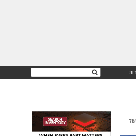
דות
של