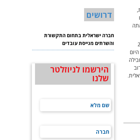
 השווייצרית,
דרושים
ו
התה
חברה ישראלית בתחום התקשורת
והשרתים מגייסת עובדים
 אינטלסאט. בשנת 2019
שירות בלבד. עד היום
 הובילה
הירשמו לניוזלטר
וב
אלית.
שלנו