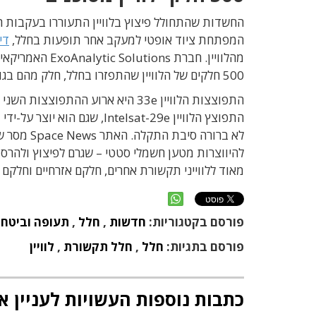
המפתחת ציוד אופטי למעקב אחר תופעות בחלל,
די
מהלוויין. חברת ExoAnalytic Solutions האמריקאית, העוסקת באיתור וניטור פסולת חלל,
500 חלקים של הלוויין שהתפזרו בחלל, חלק מהם בגודל של כדורגל, וחלק בגודל של דלת מכונית.
לא ברורה 
להיווצרות מטען חשמלי סטטי – שגרם לפיצוץ ולהרס 
מאוד ללווייני תקשורת אחרים, חלקם אזרחיים וחלקם 
פורסם בקטגוריות:
חדשות
,
חלל
,
תעופה וביטחו
פורסם בתגיות:
חלל
,
חלל תקשורת
,
לוויין
כתבות נוספות העשויות לעניין א