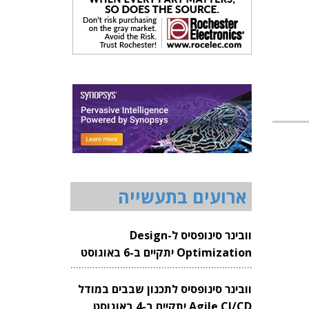
ארועים בתעשייה
וובינר סינופסיס ל-Design
Optimization יתקיים ב-6 באוגוסט
2026
וובינר סינופסיס לתכנון שבבים במודל
Agile CI/CD יתקיים ב-4 באוגוסט