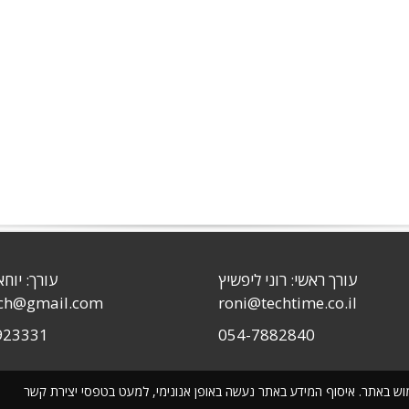
עורך ראשי: רוני ליפשיץ
עורך: יוחא
sch@gmail.com
roni@techtime.co.il
923331
054-7882840
שימוש באתר. איסוף המידע באתר נעשה באופן אנונימי, למעט בטפסי יצירת קשר