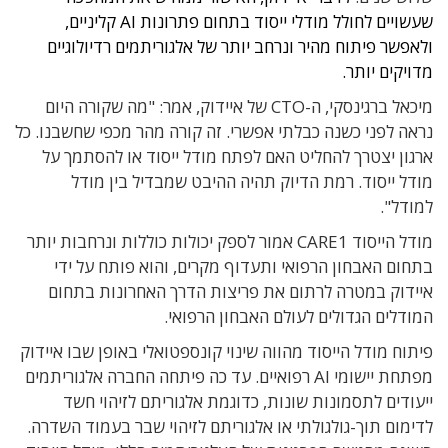
שעשויים לחולל מודלי ייסוד בתחום פתרונות AI קליניים,
ולאפשר פיתוח מהיר ונרחב יותר של אלגוריתמים רדיולוגיים
מדויקים יותר.
מיכאל ברגינסקי, ה-CTO של איידוק, אמר: "מה שקורה היום
נראה לפני כשנה כבלתי אפשרי. זה קורה מהר מכפי שחשבנו. כל
ארגון יצטרך להחליט האם לפתח מודל ייסוד או להסתמך על
מודל ייסוד. רמת הדיוק תהיה ההיבט שמבדיל בין מודל
למודל".
מודל הייסוד CARE1 אמור לספק יכולות כוללות ונרחבות יותר
בתחום האבחון הרפואי ותעדוף מקרים, והוא פותח על ידי
איידוק במטרה לרתום את פריצות הדרך האחרונות בתחום
המודלים הגדולים לעולם האבחון הרפואי.
פיתוח מודל הייסוד מהווה שינוי קונספטואלי באופן שבו איידוק
מפתחת יישומי AI רפואיים. עד כה פיתחה החברה אלגוריתמים
ייעודים לתסמונות שונות, כדוגמת אלגוריתם לזיהוי חשד
לדימום תוך-גולגולתי או אלגוריתם לזיהוי שבר בעמוד השדרה.