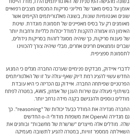
בשונה מהגישה הפרטנית של האלגוריתמים הללו, מודל הייסוד
אומן על בסיס מאגר של מיליוני סריקות המכסים מצבים רפואיים
שונים ואנטומיות שונות, בשונה מאלגוריתמים הקיימים אשר
מאומנים רק על בסיס מאפיינים של תסמונת מוגדרת. שיטת
האימון הזו אמורה להקנות למודל יכולות כלליות ורחבות יותר
של פענוח סריקות, כך שיהיה מסוגל לזהות בסריקות גידולים,
שברים וממצאים חריגים אחרים, מבלי שיהיה צורך להכווינו
לתסמונת ספציפית.
לדברי איידוק, מבדקים פנימיים שערכה החברה מגלים כי המנוע
החדש עשוי להציג רמת דיוק שאף עולה על זו של האלגוריתמים
הפרטניים שפיתחה החברה. איידוק גם הכריזה כי היא עובדת
בשיתוף פעולה עם שירות הענן של אמזון, AWS, במטרה לפתח
מודלים נוספים ולהנגישם בקנה מידה נרחב יותר.
החברה מגדירה את המודל כבעל יכולות של "reasoning". כך
גם מגדירה OpenAI את משפחת מודולי ה-o החדשים
שלה. מודלים אלה מייצרים "שרשרת של מחשבות" ובוחנים את
השאילתה ממספר זוויות, במטרה להגיע לתשובה מעמיקה