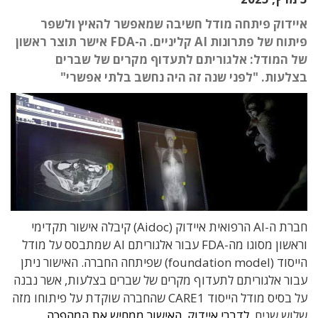
איידוק פיתחה מודל חשיבה שמאפשר להאיץ ולשפר
פיתוח של פתרונות AI קליניים. ה-FDA אישר תוצר ראשון
של המודל: אלגוריתם לתעדוף מקרים של שברים
בצלעות. "לפני שנה זה היה נחשב בלתי אפשרי"
חברת ה-AI הרפואית איידוק (Aidoc) קיבלה אישור תקדימי
וראשון מסוגו מה-FDA עבור אלגוריתם AI שמתבסס על מודל
הייסוד (foundation model) שפיתחה החברה. האישור ניתן
עבור אלגוריתם לתעדוף מקרים של שברים בצלעות, אשר נבנה
על בסיס מודל הייסוד CARE1 שהחברה שוקדת על פיתוחו מזה
שלוש שנים.
לדברי איידוק, האישור ממחיש את המהפכה