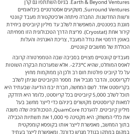
Earth & Beyond Ventures.
בגיוס השתתפו גם קרן
Surround Ventures
, משקיעים אסטרטגיים בינלאומיים
ורשות החדשנות.
החברה פיתחה ארכיטקטורת מעבד קוונטי
מוגנת בפטנטים, המאפשרת לשלב עד מיליון קיוביטים ביחידת
קירור אחת (Cryostat). פריצת הדרך הטכנולוגית הזו מפחיתה
באופן דרמטי את גודל המעבד, צריכת האנרגיה והעלות
הכוללת של מחשבים קוונטיים.
מעבדים קוונטיים מצויים בסביבה שבה הטמפרטורה קרובה
לאפס המוחלט, שהיא 273°C-. אלא שמערכות הבקרה השוטות
על כל קיוביט פולטות חום רב ולכן הן ממוקמות מחוץ
לקריוסטט, והדבר מגביל את מספר הקיוביטים שניתן לשלב
בקריוסטט אחד. לשם המחשה, חברת יבמ הודיעה שבעתיד היא
תוכל לשלב
5,000 קיוביטים בכל קריוסטט, כלומר היא תזדקק
למאות קריוסטטים מקושרים ביניהם כדי לייצר מחשב בעל
מיליון קיוביטים. להערכת
QuamCore
, הטכנולוגיה שלה משנה
את כללי המשחק: היא מקטינה פי 1,000 את תשתיות הכבילה
בתוך המחשב, מאפשרת לייצר אותו בקופסא קומפקטית
במקום במתקן בגודל מגרש כדורגל, ומאפשרת לייצר בעתיד