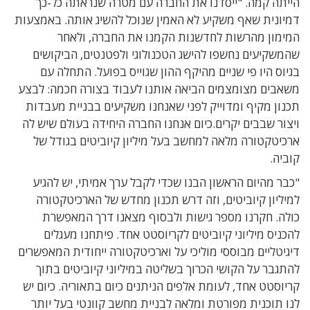
הייתה קמה. "ייסדנו את החברה עם מטרה שנראתה כל-כך
דמיונית שאף משקיע לא האמין שנוכל להשיג אותה. באמצעות
המימון מהרשות לחדשנות הקמנו את החברה, ולאחר
שהמשקיעים נחשפו להישג הטכנולוגי ולפטנטים, הביקושים
בגיוס היו פי שניים מהיקף ההון שגוייס בפועל. התחלה עם
משאבים מצומצמים הביאה אותנו לעבוד בצורה חכמה: לבצע
תכנון מקיף ומדוייק לפני שאנחנו משקיעים בבניית מעבדות
ויצור שבבים יקרים.כיום אנחנו החברה היחידה בעולם שיש לה
ארכיטקטורה מלאה למחשב בעל מיליון קיוביטים בגודל של
קוביה.
"כבר מהיום הראשון הבנו שכדי לקבל ערך אמיתי, יש להגיע
למיליון קיוביטים, וזה דרש תכנון מחדש של הארכיטקטורה
כולה. חקרנו מספר גישות ולבסוף מצאנו דרך המאפשרת
להכניס מיליוני קיוביטים לקריוסטט אחד. פיתחנו מעגלים
דיגיטליים מבוססי מוליכי על וארכיטקטורה ייחודית המאפשרים
להתגבר על הקושי הכרוך בשליטה במיליוני קיוביטים בתוך
קריוסטט אחד, לעומת אלפים הניתנים כיום בתאוריה. כיום יש
לנו תוכנית מפורטת ומלאה לבניית מחשב קוונטי בעל יותר