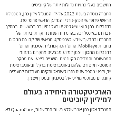
מחשבים בעלי כמויות גדולות יותר של קיוביטים.
החברה נוסדה בשנת 2022 על-ידי המנכ"ל אלון כהן, הטכנולוג
הראשי פרופ' שי הכהן-גורג'י והמדען הראשי פרופ' סרג'
רוזנבלום. כהן הוא יוצא 8200 ובעל נסיון רב בתעשייה. במהלך
עבודתו באינטל זכה בפרס החדשנות היוקרתי ביותר של
החברה ובהמשך שימש כארכיטקט הראשי של קבוצת המכ"ם
בחברת Mobileye. פרופ' הכהן-גורג'י מהטכניון ופרופ'
רוזנבלום ממכון וייצמן למדע מבצעים מחקרים בתחומי
המחשוטב והמדידה הקוונטית. השניים ביצעו את מחקר
הפוסט-דוקטורט שלהם באוניברסיטת ברקלי ובאוניברסיטת
ייל, ולפני מספר שנים חזרו לישראל והקימו מעבדות למעגלים
קוונטיים מבוססי מוליכי-על בטכניון ובמכון וייצמן.
הארכיטקטורה היחידה בעולם
למיליון קיוביטים
המנכ"ל אלון כהן אמר שללא רשות החדשנות, QuamCore לא