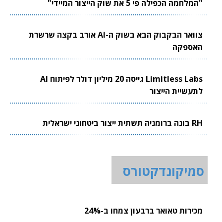
"המלחמה הכפילה פי 5 את שוק הייצור המיידי"
צוואר הבקבוק הבא בשוק ה-AI אורב בקצה שרשרת
האספקה
Limitless Labs גייסה 20 מיליון דולר לפיתוח AI
לתעשיית הייצור
RH בונה ברומניה תשתית ייצור ביטחוני ישראלית
סמיקונדקטורס
מכירות טאואר ברבעון צמחו ב-24%