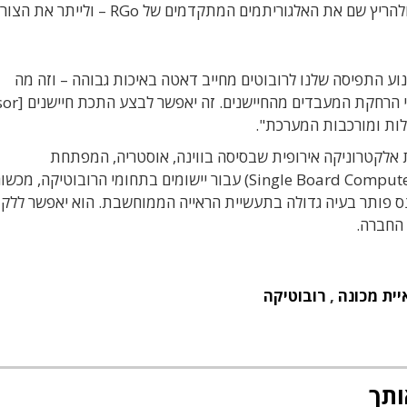
הנקלט מהמצלמות אל המחשב המרכזי של הרובוט, ולהריץ שם את האלגוריתמים המתקדמים של RGo – ולייתר את
וע התפיסה שלנו לרובוטים מחייב דאטה באיכות גבוהה – וזה מה
שטכנולוגיית הקישוריות של ואלנס מאפשרת, תו
 אלקטרוניקה אירופית שבסיסה בווינה, אוסטריה, המפתחת
מערכות-על-מודולים (SoM) ומחשבי-לוח (Single Board Computers – SBC) עבור יישומים בתחומי הרובוט
 פותר בעיה גדולה בתעשיית הראייה הממוחשבת. הוא יאפשר ללקו
החברה.
יית מכונה
,
רובוטיקה
ותך