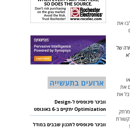
לבו את
מרה של
 ללא
ווידיאו
ארועים בתעשייה
ם את
רבל את
וובינר סינופסיס ל-Design
Optimization יתקיים ב-6 באוגוסט
 פשוטים למרחק
2026
A), מצלמות היקפיות ותקשורת
וובינר סינופסיס לתכנון שבבים במודל