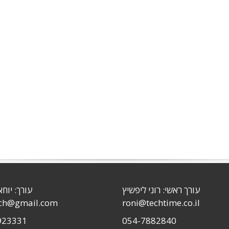
עורך ראשי: רוני ליפשיץ
עורך: יוחא
sch@gmail.com
roni@techtime.co.il
923331
054-7882840