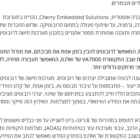
, וחברה אוסטרית, Cherry Embedded Solutions, הכריזו בתערוכת
בר בנירנברג, גרמניה, על שיתוף פעולה בתחום הרובוטיקה. שלוש החברות שי
ומרה ותוכנה שפותרת מספר אתגרים בתכנון מערכות חישה לרובוטים
RGo, המאפשר לרובוטים להבין בזמן אמת את סביבתם, את מודול החו
Cheery, המתבסס על שבבי Rockchip הסינית – ואת שבב התקשורת VA7000 של ואלנס, המאפשר תעבורה מהירה,
ני מרחקים גדולים יותר.
נה לבעיה שמגבילה יצרנים של רובוטים. מערכות חישה של רובוטים
מתקדמים – למשל מלגזה אוטונומית הפועלת ברצפת ייצור – מתבססות על עיבוד מבוסס AI, בזמן אמת, של קלט ה
ים הללו חייב להתבצע במינימום של שיהוי, יצרני רובוטים מציבי
נתח את המידע הוויזואלי, בסמוך למצלמות. האילוץ הזה מייקר ומס
השבב VA7000 של ואלנס מאפשר תעבורת נתונים לא דחוסים במהירות של 8 ג'יגה-בייט לשנייה על פני כבלים
של 16 מטר. זהו שבב שהחברה פיתחה במיוחד לשוק הרכב, עבור מערכות עזר בטיחותיות (DAS
ש בשבב התקשורת של ואלנס בפתרון החדש מאפשר לנתב את המידע