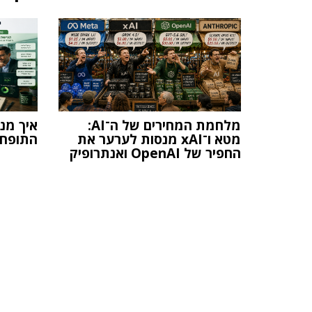
מלחמת המחירים של ה־AI:
מטא ו־xAI מנסות לערער את
התופח 
החפיר של OpenAI ואנתרופיק