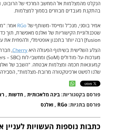
בהתקנת מעבדים מבוזרים בסמוך למצלמות.
אמיר בוסני, מנכ"ל ומייסד-משותף של
RGo
אמר: "מנ
fusion] רבה יותר בתכנון אופטימלי, ולהפחית את עלות ומורכבות המערכת".
הצלע השלישית בשיתוף הפעולה היא
Cherry
, חברת
קמעונאות חכמה ומצלמות אבטחה. "השבב של ואלנס
שלנו לפשט ארכיטקטורה מרובת-מצלמות", הסבירה 
פורסם בקטגוריות:
בינה מלאכותית
,
חדשות
,
רא
פורסם בתגיות:
RGo
,
ואלנס
כתבות נוספות העשויות לעניין א