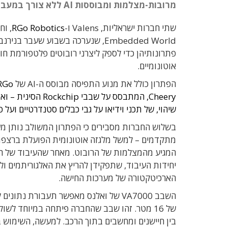
מרובות-מצלמות ומבוססות AI ללא צורך במעבדים מבוזרים
שתי חברות ישראליות, Valens ו-
RGo Robotics
Embedded World, שנערכה בשבוע שע
פתרונותיהן כדי לספק ליצרני רובוטים פלטפורמת ח
אוטונומיים.
הפתרון כולל את מנוע התפיסה מבוסס ה-AI של
שיהוי, של תכני וידיאו על גבי כבלים סטנדרטיים ועל פ
בשלוש החברות מסבירים כי הפתרון המשולב נותן מע
המגיע מהמצלמות של הרובוט. מאחר שהעיבוד של התכנ
יחידות העיבוד, שתפקידן להריץ את האלגוריתמים ול
הארכיטקטורה של מערכות החישה.
בין חיישנים ומחשבים בתוך הרכב. למעשה, השימו