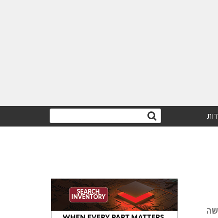
דות
חישה