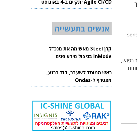
Agile CI/CD יתקיים ב-4 באוגוסט
 הצורך
2026
אנשים בתעשייה
ך כדי הרחקת המעבדים מהחיישנים. זה יאפשר לבצע התכת חיישנים [sensor
קרן Steel מאשימה את מנכ"ל
InMode בניצול מידע פנים
יקה, מכשור רפואי,
חות
ראש המוסד לשעבר, דוד ברנע,
מצטרף ל-Ondas