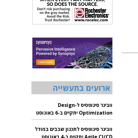
ארועים בתעשייה
וובינר סינופסיס ל-Design
Optimization יתקיים ב-6 באוגוסט
2026
וובינר סינופסיס לתכנון שבבים במודל
Agile CI/CD יתקיים ב-4 באוגוסט