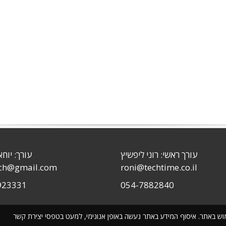
עורך ראשי: רוני ליפשיץ
עורך: יוחא
sch@gmail.com
roni@techtime.co.il
923331
054-7882840
שימוש באתר. איסוף המידע באתר נעשה באופן אנונימי, למעט בטפסי יצירת קשר