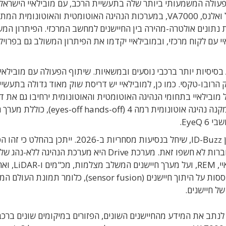
ד') על שיתוף הפעולה המשמעותי ביותר שלה בתעשיית הרכב, עם מובילאיי הישראל
מובילאיי (Mobileye) תשלב את שבב התקשורת של ואלנס, VA7000, במערכות הנהיגה האוטומטית והאוטונ
Dri, כדי לאפשר תעבורת נתונים אולטרה-מהירה בין החיישנים למחשב המרכזי. הפיתרון ה
 עם לקוח מרכזי, ובמובילאיי יקדמו את הפיתרון המשולב גם בפרויק
עד כה, שבבי ואלנס הוטמעו בעיקר במערכות ADAS בסיסיות יותר ברכבי נוסעים ובמשאיות. שיתוף הפעולה עם מובי
הרובו-טקסי. כמו כן, למובילאיי יש דריסת שוק מאוד גדולה בתעשיי
ל מובילאיי בתחומי הנהיגה האוטומטית והאוטונומית ירחיבו גם את ד
הרגל של ואלנס. מערכת Chauffeur של מובילאיי, המקנה נהיגה אוטונומית רמה 4 (hands-off
המערכת תשולב במיני-ואן האוטונומי של פולקסוואגן ID-Buzz, שיחל בנסיעות מסחריות ב-2026. י
שבו ואלנס ומובילאיי כבר משתפות פעולה, אף כי החברות לא חשפו זאת. מערכת Drive היא מערכת הנהיגה ללא-נהג של
מובילאיי. היא מתבססת על תוכנת המיפוי של מובילאיי, REM, וע
מערכות-על-שבב EyeQ6. שתי המערכות הללו מתבססות על היתוך חיישנים (sensor fusion), כלומ
ל חיישנים.
תב את המידע מהחיישנים השונים, הפזורים במיקומים שונים ברכב