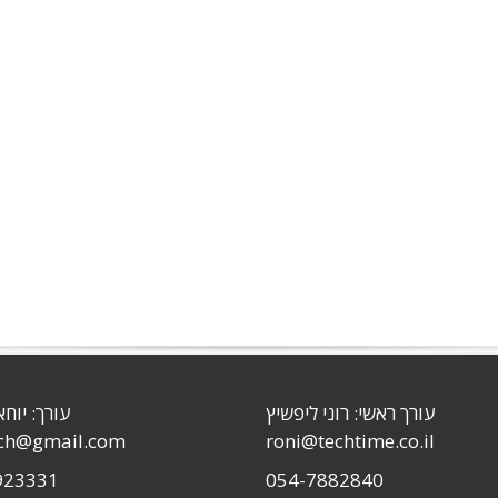
עורך ראשי: רוני ליפשיץ
עורך: יוחא
sch@gmail.com
roni@techtime.co.il
923331
054-7882840