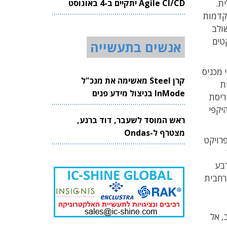
Agile CI/CD יתקיים ב-4 באוגוסט
ית.
2026
ומית המתקדמות
משולב
טים
אנשים בתעשייה
לאיי מכניס
קרן Steel מאשימה את מנכ"ל
ת
InMode בניצול מידע פנים
ריסת
eyes-off ), כוללת מערך היקפי
ראש המוסד לשעבר, דוד ברנע,
מצטרף ל-Ondas
יתכן בהחלט כי זהו הפרויקט
ל מערך חיישנים המשלב מצלמות, מכ"מים ו-LiDAR, וארבע
ר תמונת העולם המרחבית
, אל