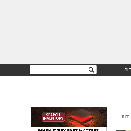
דות
דות