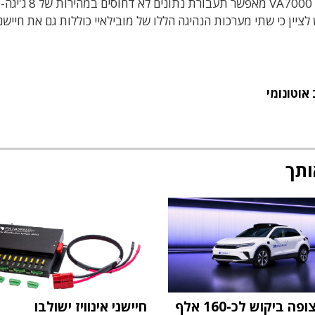
המחשב המרכזי במהירות גבוהה וללא דחיסה. השבב VA7000 מאפשר תעבור
י כבלים פשוטים למרחק של 16 מטר. יש לציין כי שתי מערכות הנהיגה הללו של מובילאיי כוללות גם את חייש
אוטונומי
ותך
אינוויז צופה ביקוש לכ-160 אלף
חיישני אינוויז ישולבו