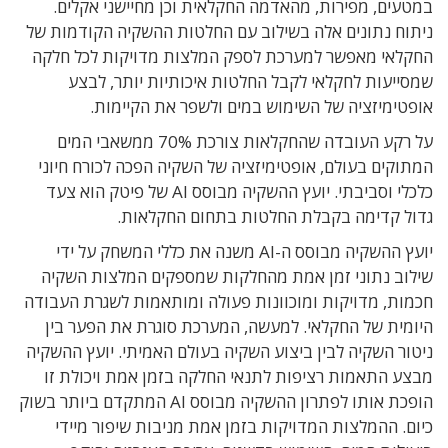
במטעים, מפירות, מהאדמה החקלאית וכן מחיישני אקלים.
ניתוח נתונים אלה בשילוב עם החלטות ההשקיה הקודמות של
החקלאי מאפשר למערכת לספק המלצות מדויקות לכל חלקה
שמסייעות לחקלאי לקבל החלטות איכותיות יותר, לבצע
אופטימיזציה של השימוש במים ולשפר את הקיימות.
על רקע העובדה שהחקלאות צורכת 70% ממשאבי המים
המתוקים בעולם, אופטימיזציה של השקיה הפכה לכורח חיוני
כלכלי וסביבתי. יועץ ההשקיה מבוסס AI של פיטק הוא צעד
גדול קדימה בקבלת החלטות בתחום החקלאות.
יועץ ההשקיה מבוסס ה-AI משנה את כללי המשחק על ידי
שילוב נתוני זמן אמת מהחלקות שמספקים המלצות השקיה
חכמות, מדויקות ומוכוונות פעולה ומותאמות לשגרת העבודה
היומית של החקלאי. למעשה, המערכת סוגרת את הפער בין
ניטור השקיה לבין ביצוע השקיה בעולם האמיתי. יועץ ההשקיה
מבצע התאמות רציפות לתנאי החלקה בזמן אמת ויכולת זו
הופכת אותו לפתרון ההשקיה מבוסס AI המתקדם ביותר בשוק
כיום. ההמלצות המדויקות בזמן אמת מניבות שיפור מיידי