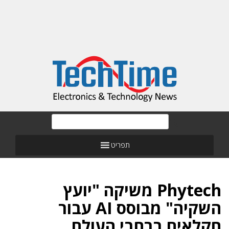
תפריט
Phytech משיקה "יועץ
השקיה" מבוסס AI עבור
חקלאים ברחבי העולם