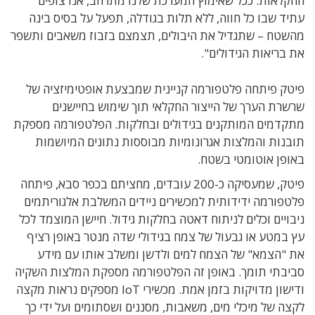
החקלאות. ככל שאימוץ המערכת שלנו מתרחב, אנו צופים
עתיד שבו כל חווה, ללא תלות בגודלה, תפעל על בסיס בינה
מהשטח – שתגדיל את היבולים, תצמצם בזבוז משאבים ותשפר
את בריאות הגידולים".
פיטק פיתחה פלטפורמה קניינית שמבצעת אופטימיזציה של
שרשרת הערך של הייצור החקלאי תוך שימוש בחיישנים
מתקדמים המותקנים בגידולים ובחלקות. הפלטפורמה מספקת
תובנות והמלצות אגרונומיות מבוססות נתונים המיושמות
באופן אוטומטי בשטח.
פיטק, שמעסיקה כ-200 עובדים, מחציתם בכפר סבא, פיתחה
פלטפורמה ידידותית למכשירים ניידים המשלבת אלגוריתמים
ניבויים וכלים לניתוח דאטה בחלקות גידול. חיישן המוצמד לכל
עץ במטע או גבעול של צמח בגידולי שדה מנטר באופן רציף
את "הצמא" של הצמח למים ולדשן ומשלב אותו עם מידע
סביבתי תומך. באופן זה הפלטפורמה מספקת המלצות השקיה
ודישון מדויקות בזמן אמת. מכשירי IoT מספקים נראות מקצה
לקצה של מיכלי מים, משאבות, מסננים ושסתומים ועל ידי כך