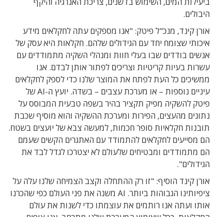
ביעילות המים, השימוש בדשנים, צריכת האנרגיה והיקף
היבולים.
אורן קינד, מנכ"ל פיטק: "אנו מספקים עתה לחקלאים מידע
איכותי שצומח יחד עם הגידולים שלהם. חקלאות היא עסק של
אנשים בודדים שבו בעלי חוות ומנהלי השקיה מתמודדים עם
עשרות בעיות קריטיות וצריכים לפתור אותן לבדם. אנו
ממשיכים כל העת לפתח את המוצר שלנו כדי לספק לחקלאים
עיניים נוספות – או מערכת עצבים – בשדה. יועץ ה-AI של
פיטק להשקיה מפיק תקציר בהיר בשפה טבעית המבוסס על
נתונים מהעצים, הפירות ומערכת ההשקיה והוא מוסיף שכבת
תובנות חקלאיות סופר חכמות, למעשה צבא של יועצים בשטח.
הם מסייעים לחקלאים להתמודד עם האתגרים הקשים שעמם
הם מתמודדים ומבטיחים שלעולם לא יצטרכו לגדל לבד את
הגידולים".
אורן קינד הוסיף: "זו רק ההתחלה וקצב הצמיחה שלנו עלה על
ציפיותינו הגבוהות ביותר. AI משנה את פני העולם כפי שהכרנו
אותו ועתה אנו רותמים את עוצמתו כדי לשנות את עולם