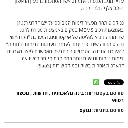
עדיין מניב הכנסות זעומות, אשר הסתכמו ברבעון הראשון
ב-33 אלף דולר בלבד.
ננוקס פיתחה מכשיר דימות המבוסס על ייצור קרני רנטגן
באמצעות רכיב MEMS במקום באמצעות מנורת להט,
שחימומה מביא לפליטה של אלקטרונים. המערכת “הקרה” של
ננוקס מהווה שינוי פרדיגמה לעומת מערכות הדימות ה”חמות”.
להערכת החברה, הטכנולוגיה החדשה מאפשרת לייצר מערכות
דימות ניידות ונגישות יותר במחיר נמוך יותר בהשוואה
למערכות אחרות בשוק ובמודל שירות (SaaS).
פורסם בקטגוריות:
בינה מלאכותית
,
חדשות
,
מכשור
רפואי
פורסם בתגיות:
ננוקס