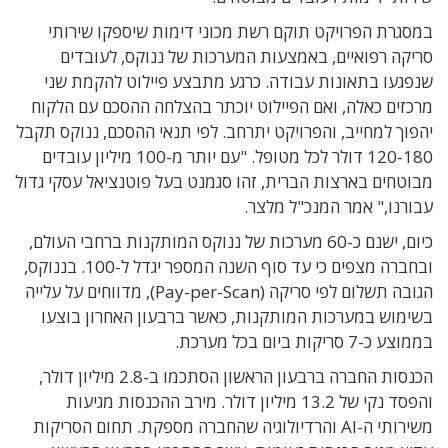
במסגרת הפרויקט תוקם רשת מכוני דימות שיספקו שירותי
סריקה רפואיים, באמצעות המערכות של ננוקס, לעובדים
שנפגעו בתאונות עבודה. כרגע מתבצע פיילוט להקמת שני
מרכזים כאלה, ואם הפיילוט יוכתר בהצלחה ההסכם עם הלקוח
יהפוך למחייב, והפרויקט יתרחב. לפי תנאי ההסכם, ננוקס תקבל
120-180 דולר לכל מטופל. "עם יותר מ-100 מיליון עובדים
מבוטחים בארצות הברית, זהו סגמנט בעל פוטנציאל עסקי גדול
עבורנו," אמר המנכ"ל מלצר.
כיום, ישנם כ-60 מערכות של ננוקס המותקנות ברחבי העולם,
ובחברה מצפים כי עד סוף השנה המספר יגדל ל-100. בננוקס,
הגובה תשלום לפי סריקה (Pay-per-Scan), מדווחים על עלייה
בשימוש במערכות המותקנות, כאשר ברבעון האחרון בוצעו
בממוצע כ-7 סריקות ביום בכל מערכת.
הכנסות החברה ברבעון הראשון הסתכמו ב-2.8 מיליון דולר,
והפסד נקי של 13.2 מיליון דולר. מירב ההכנסות מגיעות
משירותי ה-AI והרדיולוגיה שהחברה מספקת. תחום הסריקות