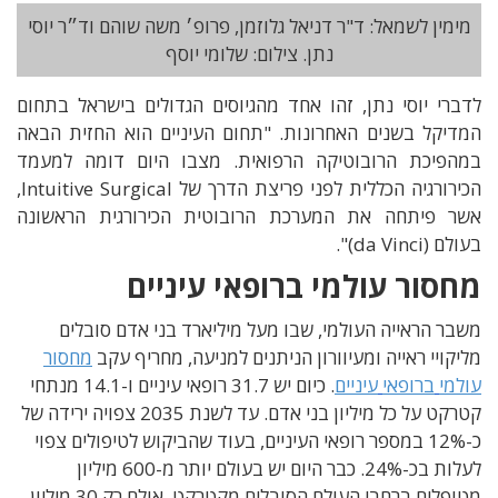
מימין לשמאל: ד"ר דניאל גלוזמן, פרופ׳ משה שוהם וד״ר יוסי
נתן. צילום: שלומי יוסף
לדברי
יוסי נתן
, זהו
אחד מהגיוסים הגדולים בישראל בתחום
המדיקל בשנים האחרונות
. "
תחום העיניים הוא החזית הבאה
במהפיכת הרובוטיקה הרפואית. מצבו היום דומה
למעמד
הכירורגיה הכללית לפני פריצת הדרך של
Intuitive Surgical,
אשר פיתחה את המערכת הרובוטית הכירורגית הראשונה
בעולם (
da Vinci)
"
.
מחסור עולמי ברופאי עיניים
משבר הראייה העולמי
,
שבו מעל מיליארד בני אדם סובלים
מליקויי ראייה ומעיוורון הניתנים למניעה
,
מחריף עקב
מחסור
עולמי
ברופאי
עיניים
.
כיום יש
31.7
רופאי עיניים ו
-14.1
מנתחי
קטרקט על כל מיליון בני אדם
.
עד לשנת
2035 צפויה ירידה של
כ-
12%
במספר רופאי העיניים
,
בעוד שהביקוש לטיפולים צפוי
לעלות בכ
-24%. כבר היום יש בעולם יותר מ-
600
מיליון
מטופלים ברחבי העולם הסובלים מקטרקט
,
אולם רק
30
מיליון