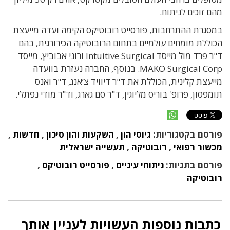
מהם זוכים לניתוח
.
במסגרת ה
התרחבות
,
פורסייט רובוטיקס הקימה ועדה מייעצת
הכוללת מומחים עולמיים בתחום הרובוטיקה הכירורגית
,
בהם
ד
"
ר פרד מול
מייסד
Intuitive Surgical
ורוני אבוביץ
,
מייסד
MAKO Surgical Corp.
בנוסף
, החברה
נעזרת בוועדה
מייעצת קלינית
,
הכוללת את ד
"
ר דיוויד צ’אנג
,
ד
"
ר ואנס
תומפסון
,
פרופ
'
בוריס מליוגין
,
ד
"
ר סם גארג
,
וד
"
ר מודי נפתלי
.
פורסם בקטגוריות:
גיוסי הון
,
השקעות והון סיכון
,
חדשות
,
מכשור רפואי
,
רובוטיקה
,
תעשייה ישראלית
פורסם בתגיות:
ניתוחי עיניים
,
פורסייט רובוטיקס
,
רובוטיקה
כתבות נוספות העשויות לעניין אותך