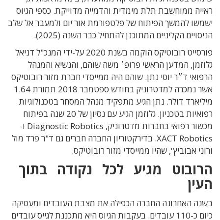
ראייה ממוחשבת תלת מימדית והדמייה מדוייקת.
כספי הגיוס
ישמשו להמשך הפיתוח של פלטפורמת
אור יום ולמעבר אל שלב
הניסויים הקליניים המתוכנן להתחיל כבר השנה (2025).
פורסייט רובוטיקס הוקמה בשנת 2020 על-ידי המנכ"ל דניאל
גלוזמן, המדען הראשי פרופ׳ משה שוהם, והנשיא והמנהל
הרפואי ד״ר יוסי נתן. שוהם היה ממייסדי חברת מזור רובוטיקס
אשר נמכרה למדטרוניק בחודש ספטמבר 2018 תמורת 1.64
מיליארד דולר. נתן הגיע מתפקיד מנהל המסחר בטכנולוגיות
רפואיות בטכניון. גלוזמן הגיע עם נסיון של 20 שנה בפיתוח
מכשור רפואי בחברות מדטרוניק, Diagnostic Robotics ו-
XACT Robotics. בדירקטוריון החברה חברים גם ד"ר פרד מול
ורוני אבוביץ', שהיו ממייסדי מזור רובוטיקס.
הרובוט מגיע לכל נקודה בתוך
העין
בשנה האחרונה החברה הכפילה את מצבת העובדים ומעסיקה
כיום כ-110 עובדים. בעקבות הגיוס היא מתכננת לגייס עובדים