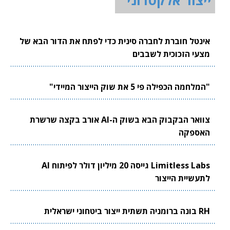
ייצור אלקטרוני
אינטל חוברת לחברה סינית כדי לפתח את הדור הבא של
מצעי הזכוכית לשבבים
"המלחמה הכפילה פי 5 את שוק הייצור המיידי"
צוואר הבקבוק הבא בשוק ה-AI אורב בקצה שרשרת
האספקה
Limitless Labs גייסה 20 מיליון דולר לפיתוח AI
לתעשיית הייצור
RH בונה ברומניה תשתית ייצור ביטחוני ישראלית