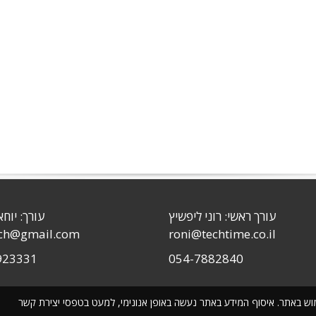
עורך ראשי: רוני ליפשיץ
עורך: יוחא
sch@gmail.com
roni@techtime.co.il
923331
054-7882840
שימוש באתר. איסוף המידע באתר נעשה באופן אנונימי, למעט בטפסי יצירת קשר