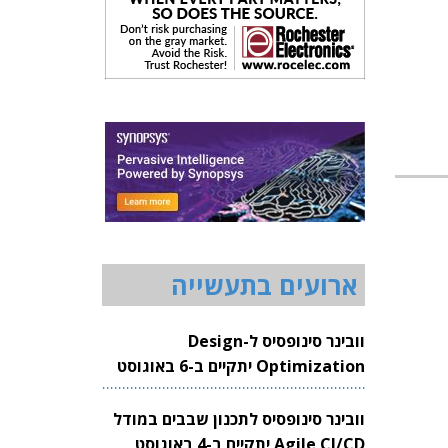
ארועים בתעשייה
וובינר סינופסיס ל-Design
Optimization יתקיים ב-6 באוגוסט
2026
וובינר סינופסיס לתכנון שבבים במודל
Agile CI/CD יתקיים ב-4 באוגוסט