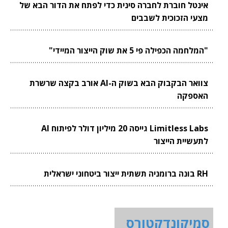
אינטל חוברת לחברה סינית כדי לפתח את הדור הבא של
מצעי הזכוכית לשבבים
"המלחמה הכפילה פי 5 את שוק הייצור המיידי"
צוואר הבקבוק הבא בשוק ה-AI אורב בקצה שרשרת
האספקה
Limitless Labs גייסה 20 מיליון דולר לפיתוח AI
לתעשיית הייצור
RH בונה ברומניה תשתית ייצור ביטחוני ישראלית
סמיקונדקטורס