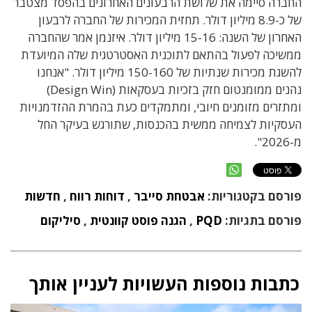
החברה סיימה את שלושת הרבעונים האחרונים בהפסד מצטבר
של כ-8.9 מיליון דולר. תחזית המכירות של החברה לרבעון
האחרון של השנה: 15-16 מיליון דולר. איזנמן אמר שהחברה
ממשיכה לפעול בהתאם לתוכנית האסטרטגית שלה המיועדת
להשגת מכירות שנתיות של 150-160 מיליון דולר. "אנחנו
נהנים ממומנטום חזק בזכיות בעסקאות (Design Win)
ומתזרים מזומנים חיובי, ומתמקדים כעת בהמרת ההזדמנויות
העסקיות לצמיחה ממשית בהכנסות, שתורגש בעיקר החל
מ-2026".
פורסם בקטגוריות:
אבטחת סייבר
,
דוחות רווח
,
חדשות
פורסם בתגיות:
PQD
,
הגנה פוסט קוונטית
,
סיליקום
כתבות נוספות העשויות לעניין אותך