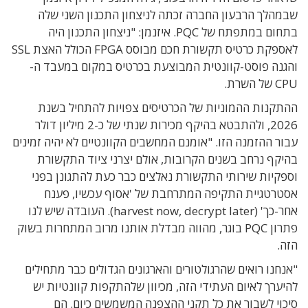
שבמהלך הרבעון החברה זכתה לניצחון התכנון השני שלה
בתחום במתפתח של PQC. איזנמן: "ניצחון התכנון היה
לאספקת כרטיס תקשורת חכם מבוסס FPGA הכולל האצת SSL
והגנה פוסט-קוונטית המבוצעת בכרטיס במקום במעבד ה-
CPU של השרת.
ההתקנות ההמוניות של הכרטיסים צפויות להתחיל בשנת
2026, ולהתבטא בהיקף מכירות שנתי של כ-2 מיליון דולר
עבור ההזמנה הזו. "אומנם המחשבים הקוונטיים לא יהיה זמינים
בהיקף נרחב בשנים הקרובות, אולם יצרני ציוד התקשורת
וספקיות שירותי התקשורת נאלצים כבר כעת להתגונן בפני
אסטרטגיית התקיפה המתרחבת של 'אסוף עכשיו, פענח
אחר-כך' (harvest now, decrypt later). העובדה שיש לנו
פתרון PQC בוגר, מהווה מבדלת אותנו מרוב המתחרות בשוק
הזה.
"אנחנו רואים שהרגולטורים והארגונים הגדולים כבר מתחילים
להיערך לאיום העתידי הזה, מכיוון שלהתקפות קוונטיות יש
סיכוי לשבור את כל תקני ההצפנה המשמשים כיום. הם