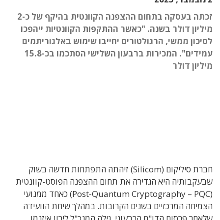
זכתה בעסקה בתחום ההצפנה הקוונטית בהיקף של כ-2
מיליון דולר בשנה. "כאשר ההתקפות הקוונטיות ייהפכו
לסיכון ממשי, הרגולטורים יחייבו שימוש באלגוריתמים
עמידים". המכירות ברבעון השלישי הסתכמו בכ-15.8
מיליון דולר
חברת סיליקום (Silicom) זיהתה התפתחות חדשה בשוק
שבעקבותיה היא הגדירה את תחום ההצפנה הפוסט-קוונטית
(Post-Quantum Cryptography – PQC) כאחד ממנועי
הצמיחה המרכזיים בשנים הקרובות. במהלך שיחת הוועידה
שלאחר פרסום הדו"ח הרבעוני, גילה המנכ"ל לירון איזנמן