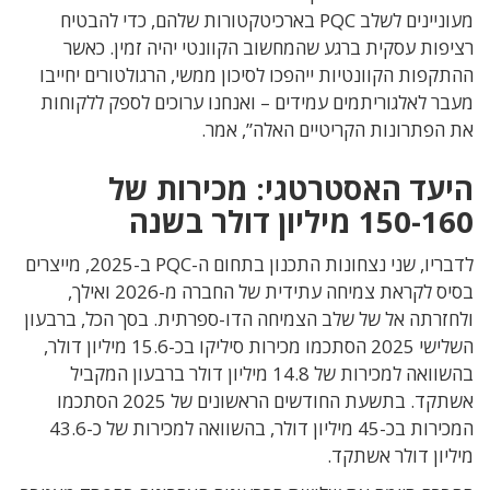
מעוניינים לשלב PQC בארכיטקטורות שלהם, כדי להבטיח
רציפות עסקית ברגע שהמחשוב הקוונטי יהיה זמין. כאשר
ההתקפות הקוונטיות ייהפכו לסיכון ממשי, הרגולטורים יחייבו
מעבר לאלגוריתמים עמידים – ואנחנו ערוכים לספק ללקוחות
את הפתרונות הקריטיים האלה”, אמר.
היעד האסטרטגי: מכירות של
150-160 מיליון דולר בשנה
לדבריו, שני נצחונות התכנון בתחום ה-PQC ב-2025, מייצרים
בסיס לקראת צמיחה עתידית של החברה מ-2026 ואילך,
ולחזרתה אל של שלב הצמיחה הדו-ספרתית. בסך הכל, ברבעון
השלישי 2025 הסתכמו מכירות סיליקו בכ-15.6 מיליון דולר,
בהשוואה למכירות של 14.8 מיליון דולר ברבעון המקביל
אשתקד. בתשעת החודשים הראשונים של 2025 הסתכמו
המכירות בכ-45 מיליון דולר, בהשוואה למכירות של כ-43.6
מיליון דולר אשתקד.