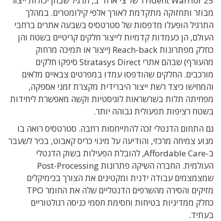
Trident Warrior 25 של צי ארה״ב, תרגיל שבחן יכולות ייצור
מבוזר ותחזוקה מתקדמת לאורך אלפי קילומטרים. במהלך
התרגיל הופעלו מדפסות של סטרטסיס בשבעה אתרים ברחבי
העולם, הן כעמדות קדמיות לייצור חלקים קריטיים בשטח והן
כחלק מפתרונות Reach-back (ייצור או תמיכה מרחוק
מהעורף) שבהם אתרי Stratasys Direct סיפקו חלקים
מורכבים. החלקים שהודפסו עמדו במפרטים צבאיים מלאים
והמחישו כיצד רשת ייצור היברידית מקצרת זמני אספקה,
מפחיתה תלות בשרשראות לוגיסטיות וקשה מאפשרת ליחידות
בשטח רציפות תפעולית גבוהה יותר.
גם התחום הדנטלי זכה להתייחסות רחבה. סטרטסיס רואה בו
מנוע צמיחה מרכזי, והודיעה על מינוי כריס קאבוט, בכיר לשעבר
ב-Affordable Care, להובלת הפעילות בשוק הדנטלי
העולמית. החברה השיקה פתרונות Post-Processing
שמצמצמים עבודה ידנית ומקטינים את הצורך בכימיקלים
מזיקים והסירה מהשרפים הדנטליים שלה את החומר TPO
כחלק ממדיניות בטיחות וחסימת חסמי כניסה רגולטוריים
בעתיד.