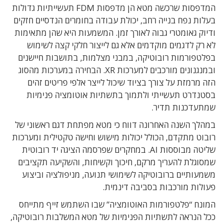
המדפסות שרכשה מטא הן מדפסות FDM תעשייתיות גדולות
בעלות נפח בנייה רחב, יכולת עבודה בחומרים הנדסיים חזקים
ודיוק גאומטרי גבוה לאורך זמן. המשמעות היא שהן מתאימות
לא רק לדגמים מוקדמים אלא גם לייצור חלקי קצה לשימוש
בפלטפורמות רובוטיקה, במבני מצלמות, בתושבות חיישנים
ובמנגנונים מורכבים למערכות XR. הבחירה במערכות מהסוג
הזה מרמזת על צורך בציוד שיכול לייצר אלפי פריטים זהים
בסטנדרט תעשייתי ולתמוך בתשתיות אוטומציה פנימיות
שמתעדכנות תדיר.
במהלך השנה האחרונה דווח כי מטא מפתחת דגם ראשוני של
רובוט מתקדם, הכולל יכולות מישוש וחישה טקטילית ומערכות
שליטה מבוססות AI. במחקרים שפרסמה הציגה יד רובוטית
שמסוגלת להעריך מרקם, חיכוך וקשיחות, והשקיעה תקציבים
משמעותיים ברובוטיקה לשימושי תנועה, מניפולציה וביצוע
פעולות מורכבות בסביבה דינמית.
המונח “פלטפורמות האוטומציה” שבו השתמש זייף מתייחס
ככל הנראה לתשתיות הפנימיות של מטא המשלבות רובוטיקה,