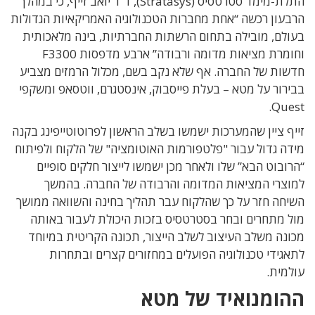
התלת-מימד סטרטסיס (Stratasys), ד"ר יואב זייף, כי במהלך
הרבעון רכשה “אחת מחברות הטכנולוגיה האמריקאיות הגדולות
בעולם, מובילה בתחום הרשתות החברתיות, בינה מלאכותית
וחומרת מציאות מדומה ורבודה” ארבע מדפסות F3300
חדשות של החברה. אף שלא נקב בשם, מכלול הרמזים מצביע
בבירור על מטא – בעלת פייסבוק, אינסטגרם, ווטסאפ ומשקפי
Quest.
זייף ציין שהמערכות ישמשו בשלב הראשון לפרוטוטייפינג בקנה
מידה גדול עבור "פלטפורמות האוטומציה" של הלקוח ולפיתוח
“הרובוט הבא” שלו ולאחר מכן ישמשו לייצור חלקים סופיים
למוצרי המציאות המדומה והרבודה של החברה. בהמשך
השיחה חזר על כך שהלקוח עבר תהליך בחינה והשוואה ממושך
מול מתחרים ובחר בסטרטסיס בזכות היכולת לעבור באותה
מכונה משלב העיצוב לשלב הייצור, תכונה הקריטית במיוחד
לתאגידי טכנולוגיה הפועלים במחזורים קצרים ובתחרות
עולמית.
ההומנואיד של מטא