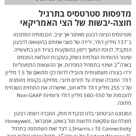
מדפסות סטרטסיס בתרגיל
חוצה-יבשות של הצי האמריקאי
סטרטסיס הציגה רבעון מאתגר אך יציב. הכנסותיה הסתכמו
ב־137 מיליון דולר, ירידה של כשני אחוזים בהשוואה לרבעון
המקביל, לנוכח המשך ריסון בהשקעות בציוד הון בתעשייה.
שיעור הרווחיות הגולמית נשחק בעקבות העלאת המכסים
בארה״ב ושינוי בתמהיל המכירות, אך ההוצאות התפעוליות
ירדו בצורה משמעותית והובילו לרווח נקי מתואם של 1.5 מיליון
דולר. החברה שמרה על תזרים חיובי, מחזיקה בקופת מזומנים
של כ־255 מיליון דולר וללא חוב, ואישררה את התחזית השנתית
להכנסות של 550–560 מיליון דולר ורווחיות Non-GAAP
מתונה.
הסגמנט הביטחוני בלט כנקודת חוזק. החברה רשמה רבעון
מוצלח עם עסקאות חדשות מול בואינג, אמבראר, Honeywell,
TE Connectivity ו-L3Harris. לצד זאת השתתפה בתרגיל