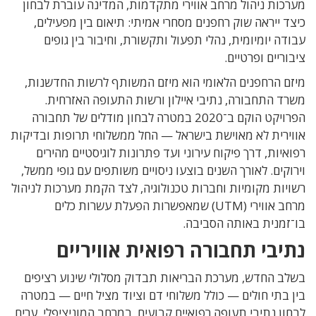
מערכות ניהול מרחב אווירי מתקדמות, המדינה עוברת לבחון
כיצד ייראה שוק רחפנים מסחרי אמיתי: תיאום בין מפעילים,
עבודה יומיומית, נהלי תפעול ותקשורת, וחיבור בין גופים
ציבוריים ופרטיים.
מיזם הרחפנים הלאומי הוא מיזם המשותף לרשות החדשנות,
משרד התחבורה, נתיבי איילון ורשות התעופה האזרחית.
הפרויקט הוקם ב־2020 במטרה לבחון מודלים של תחבורה
אווירית לא מאוישת בישראל — החל ממשלוחי תרופות ובדיקות
רפואיות, דרך פיקוח עירוני ועד פתרונות לוגיסטיים מהירים
וירוקים. לאורך השנים בוצעו ניסויים משותפים עם גופי ממשל,
רשויות מקומיות וחברות טכנולוגיה, לצד הקמת מערכות לניהול
מרחב אווירי (UTM) שמאפשרות הפעלת עשרות כלים
בו־זמנית באותה הסביבה.
נתיבי תחבורה רפואית אוויריים
בשלב החדש, מערכת הבריאות תבדוק מסלולי שינוע רציפים
בין בתי חולים — כולל משלוחי דם וציוד מציל חיים — במטרה
לבחון נתיבי תעופה רפואיים קבועים. במרחב המוניציפלי, ערים