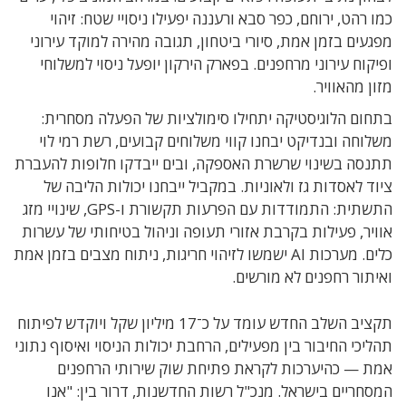
כמו רהט, ירוחם, כפר סבא ורעננה יפעילו ניסויי שטח: זיהוי
מפגעים בזמן אמת, סיורי ביטחון, תגובה מהירה למוקד עירוני
ופיקוח עירוני מרחפנים. בפארק הירקון יופעל ניסוי למשלוחי
מזון מהאוויר.
בתחום הלוגיסטיקה יתחילו סימולציות של הפעלה מסחרית:
משלוחה ובנדיקט יבחנו קווי משלוחים קבועים, רשת רמי לוי
תתנסה בשינוי שרשרת האספקה, ובים ייבדקו חלופות להעברת
ציוד לאסדות גז ולאוניות. במקביל ייבחנו יכולות הליבה של
התשתית: התמודדות עם הפרעות תקשורת ו-GPS, שינויי מזג
אוויר, פעילות בקרבת אזורי תעופה וניהול בטיחותי של עשרות
כלים. מערכות AI ישמשו לזיהוי חריגות, ניתוח מצבים בזמן אמת
ואיתור רחפנים לא מורשים.
תקציב השלב החדש עומד על כ־17 מיליון שקל ויוקדש לפיתוח
תהליכי החיבור בין מפעילים, הרחבת יכולות הניסוי ואיסוף נתוני
אמת — כהיערכות לקראת פתיחת שוק שירותי הרחפנים
המסחריים בישראל. מנכ"ל רשות החדשנות, דרור בין: "אנו