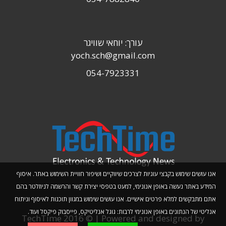
עורך: יוחאי שוויגר
yoch.sch@gmail.com
054-7923331
אנו עושים שימוש בקבצי עוגיות לצרכים שיווקיים ושיפור חוויית השימוש באתר. איסוף
המידע באתר נעשה באופן אנונימי, למעט בטפסי יצירת קשר והרשמה לניוזלטר בהם
אתם מתבקשים למלא פרטים אישיים. אנו עושים שימוש במגוון תוכנות לאיסוף וניתוח
אנליטי של הנתונים באופן אנונימי לרבות: גוגל אנליטיקס, פייסבוק פיקסל ועוד.
TechTime 2016 © | Powered and designed by