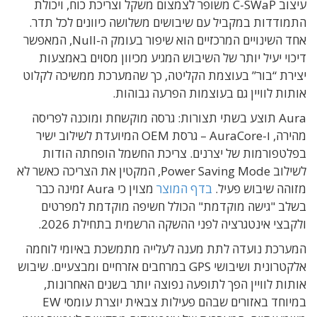
עיצוב C-SWaP משופר לצמצום משקל וצריכת כוח, ויכולת
התמודדות במקביל עם שיבושים משלושה כיוונים לכל תדר.
אחד השינויים המרכזיים הוא שיפור בעומק ה-Null, המאפשר
דיכוי יעיל יותר של השיבוש המגיע מכיוון מסוים באמצעות
יצירת “בור” בעוצמת הקליטה, כך שהמערכת ממשיכה לקלוט
אותות לוויין גם בעוצמות הפרעה גבוהות.
Aura תוצע בשתי תצורות: גרסה מוקשחת ומוכנה לפריסה
מהירה, ו-AuraCore – גרסת OEM המיועדת לשילוב ישיר
בפלטפורמות של יצרנים. צריכת החשמל הופחתה הודות
לשילוב Power Saving Mode, המקטין את הצריכה כאשר לא
מזוהה שיבוש פעיל.
בדף המוצר
מצוין כי Aura זמינה כבר
בשלב "גישה מוקדמת" הכולל חשיפה מוקדמת למפרטים
ולקבצי אינטגרציה לפני ההשקה הרשמית בתחילת 2026.
המערכת נועדה לתת מענה לעלייה מתמשכת באיומי לוחמה
אלקטרונית ושיבושי GPS במרחבים אזרחיים ומבצעיים. שיבוש
אותות לוויין הפך לתופעה נפוצה יותר בשנים האחרונות,
במיוחד באזורים שבהם פעילות צבאית יוצרת עומסי EW