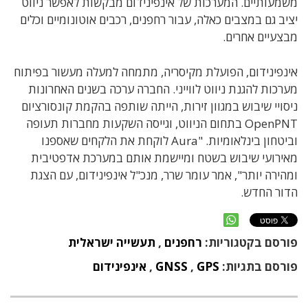
משמעותיים. המערכות של אינפינידום מבקשות לאפשר ניווט
יציב גם במצבים כאלה, עבור רחפנים, רכבים אוטונומיים וכלים
מבצעיים אחרים.
אינפינידום, הפועלת מקיסריה, מתמחה למעלה מעשור בפיתוח
מערכות להגנת ניווט לווייני. החברה ערכה בשנים האחרונות
ניסויי שיבוש במגוון זירות, הייתה שותפה בהקמת קונסורציום
OpenPNT בתחום הניווט, וגייסה השקעות מחברות תעופה
וביטחון בינלאומיות. "Aura לוקחת את הלקחים שאספנו
מאירועי שיבוש בשטח ומיישמת אותם במערכת אדפטיבית
ומהירה יותר", אמר עומר שרר, מנכ"ל אינפינידום, עם הצגת
הדור החדש.
פורסם בקטגוריות:
רחפנים
,
תעשייה ישראלית
פורסם בתגיות:
GPS
,
GNSS
,
אינפינידום