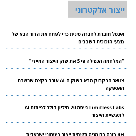
ייצור אלקטרוני
אינטל חוברת לחברה סינית כדי לפתח את הדור הבא של
מצעי הזכוכית לשבבים
"המלחמה הכפילה פי 5 את שוק הייצור המיידי"
צוואר הבקבוק הבא בשוק ה-AI אורב בקצה שרשרת
האספקה
Limitless Labs גייסה 20 מיליון דולר לפיתוח AI
לתעשיית הייצור
RH בונה ברומניה תשתית ייצור ביטחוני ישראלית