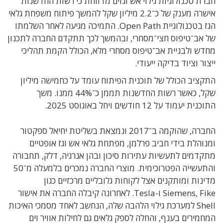
חברת טכנולוגיות גילוי אש וגזים מדווחת כי רשות החדשנות
אישרה מענק של כ־2.2 מיליון שקל להמשך פיתוח משפחת גלאי
הגז בטכנולוגיית Open Path. התמיכה מגיעה לאחר השלמתו
של אב־טיפוס חצי־מסחרי, ובהמשך לכך תתקדם החברה לתכנון
מחדש ולבניית אב־טיפוס מסחרי מלא, הכולל הקמת תהליכי
ייצור וציוד בדיקה ייעודי.
התקציב הכולל של תוכנית הפיתוח עומד על כחמישה מיליון
שקל, כאשר רשות החדשנות תממן כ־44% ממנו. משך
התוכנית יעמוד על 12 חודשים ויחל באוגוסט 2025.
החברה, שהוקמה ב־2017 ונמצאת בשליטת יחיאל ספקטור
ומנוהלת בידי חביב פרלמן, מפתחת גלאי אש וגז אופטיים
מתקדמים לתעשיות עתירות סיכון ובהן אנרגיה, דלק, תחבורה
והתעשייה הפטרוכימית. מוצרי החברה נמכרים בלמעלה מ־50
מדינות ומותקנים אצל לקוחות גלובליים מרכזיים כגון
Siemens, Fike ו-Tesla. לאחרונה קיבלה החברה את אישור
Shell למערכת גילוי הלהבה שלה, הנחשב לאחד מסמכי האיכות
המחמירים בענף, והחלה לספק גלאים גם לחילות אוויר וים