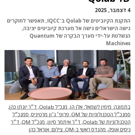
4 דצמבר, 2025
התקנת הקיוביטים של Qolab ב־IQCC, תאפשר לחוקרים
גישה הישראלים גישה אל מערכת קיוביטים יציבה,
הנשלטת על-ידי מערך הבקרה של Quantum
Machines
בתמונה: מימין לשמאל: אלן הו, מנכ"ל Qolab, ד״ר יונתן כהן,
סמנכ״ל הטכנולוגיות של QM, פרופ׳ ג׳ון מרטיניס, סמנכ״ל
הטכנולוגיות של Qolab, ד״ר איתמר סיוון, מנכ״ל QM, ד״ר
ניסים אופק, מהנדס ראשי ב-QM. צילום: אוראל כהן