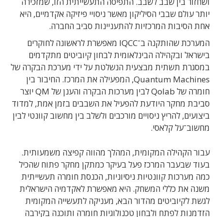
ושחזור בין שבב לשבב. התפיסה התעשייתית הזו, שמזכירה
יותר עולם שבבי הסיליקון מאשר ניסויי פיזיקה אקדמיים, היא
אחת הסיבות המרכזיות להתעניינות סביב החברה.
המערכת שהותקנה ב־IQCC מאפשרת לראשונה לחוקרים
בישראל ובקהילה הבינלאומית לבחון קיוביטים מתקדמים
במסגרת תשתית מבצעית הנשלטת על ידי מערכת הבקרה של
Quantum Machines, המפעילה את המרכז. החיבור בין
חומרה של Qolab לבין מערכות הבקרה והענן של QM יוצר
סביבת מחקר היודעת להפעיל את השבבים בזמן אמת, למדוד
ביצועים, להריץ ניסויים מורכבים ולשלב בין מחשוב קוונטי לבין
מחשוב־על קלאסי.
עבור הקהילה המקומית, המהלך מהווה קפיצה משמעותית.
בעוד שבעבר המרכז פעל בעיקר כמתקן מחקר פתוח שהכיל
כמה מערכות קוונטיות ניסיוניות, הכנסת חומרה תעשייתית
משנה את כללי המשחק. היא מאפשרת לאקדמיה הישראלית
לגשת לקיוביטים מהדור הבא, מעניקה לתעשייה המקומית
הזדמנות לפתח ולבחון טכנולוגיות חומרה ותוכנה בקירבה