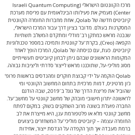
מרכז הקוונטום הישראלי (Israeli Quantum Computing
Center) מעמיק את פעילותו הבינלאומית עם פריסת מערכת
קיוביטים חדשה של Qolab, אחת מחברות החומרה הקוונטית
המסקרנות בעולם. מדובר בציון דרך עבור המרכז הישראלי,
שנבנה מראש כמתקן רב־מודלי ומתקדם המשלב תשתיות
הקפאה (Creo), בקרת־על קוונטית ותמיכה במספר טכנולוגיות
קיוביטים. כעת, עם כניסתה של Qolab, המרכז הופך לאחד
המקומות הראשונים שבהם ניתן לבחון קיוביטים תעשייתיים
מסוג מוליכי-על, שתוכננו מראש לייצור סדרתי וליציבות גבוהה.
Qolab הוקמה על ידי קבוצת חוקרים ומהנדסים בראשות פרופ’
ג’ון מרטיניס, דמות מרכזית בתחום המחשוב הקוונטי ומי
שהוביל את פריצת הדרך של גוגל ב־2019, שבה הודגם
לראשונה יתרון חישובי מובהק של מחשב קוונטי על מחשב־על.
החברה פועלת בשונה מרוב השחקנים בשוק: במקום לפתח
מחשב קוונטי מלא או פלטפורמת ענן, היא מייצרת את לב
החומרה עצמה – קיוביטים מוליכי־על המשחזרים ביצועים
ברמת מעבדה אך תוך הקפדה על הנדסת ייצור, אחידות