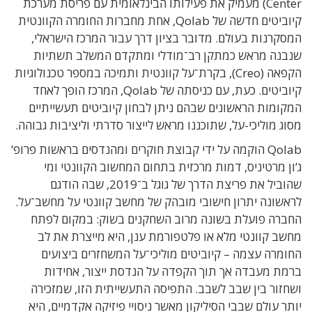
Center) מעמיק את פעילותו הבינלאומית עם פריסת מערכת
קיוביטים חדשה של Qolab, אחת מחברות החומרה הקוונטית
המסקרנות בעולם. מדובר בציון דרך עבור המרכז הישראלי,
שנבנה מראש כמתקן רב־מודלי ומתקדם המשלב תשתיות
הקפאה (Creo), בקרת־על קוונטית ותמיכה במספר טכנולוגיות
קיוביטים. כעת, עם כניסתה של Qolab, המרכז הופך לאחד
המקומות הראשונים שבהם ניתן לבחון קיוביטים תעשייתיים
מסוג מוליכי-על, שתוכננו מראש לייצור סדרתי וליציבות גבוהה.
Qolab הוקמה על ידי קבוצת חוקרים ומהנדסים בראשות פרופ’
ג’ון מרטיניס, דמות מרכזית בתחום המחשוב הקוונטי ומי
שהוביל את פריצת הדרך של גוגל ב־2019, שבה הודגם
לראשונה יתרון חישובי מובהק של מחשב קוונטי על מחשב־על.
החברה פועלת בשונה מרוב השחקנים בשוק: במקום לפתח
מחשב קוונטי מלא או פלטפורמת ענן, היא מייצרת את לב
החומרה עצמה – קיוביטים מוליכי־על המשחזרים ביצועים
ברמת מעבדה אך תוך הקפדה על הנדסת ייצור, אחידות
ושחזור בין שבב לשבב. התפיסה התעשייתית הזו, שמזכירה
יותר עולם שבבי הסיליקון מאשר ניסויי פיזיקה אקדמיים, היא