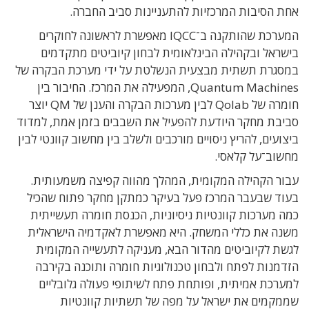
אחת הסיבות המרכזיות להתעניינות סביב החברה.
המערכת שהותקנה ב־IQCC מאפשרת לראשונה לחוקרים
בישראל ובקהילה הבינלאומית לבחון קיוביטים מתקדמים
במסגרת תשתית מבצעית הנשלטת על ידי מערכת הבקרה של
Quantum Machines, המפעילה את המרכז. החיבור בין
חומרה של Qolab לבין מערכות הבקרה והענן של QM יוצר
סביבת מחקר היודעת להפעיל את השבבים בזמן אמת, למדוד
ביצועים, להריץ ניסויים מורכבים ולשלב בין מחשוב קוונטי לבין
מחשוב־על קלאסי.
עבור הקהילה המקומית, המהלך מהווה קפיצה משמעותית.
בעוד שבעבר המרכז פעל בעיקר כמתקן מחקר פתוח שהכיל
כמה מערכות קוונטיות ניסיוניות, הכנסת חומרה תעשייתית
משנה את כללי המשחק. היא מאפשרת לאקדמיה הישראלית
לגשת לקיוביטים מהדור הבא, מעניקה לתעשייה המקומית
הזדמנות לפתח ולבחון טכנולוגיות חומרה ותוכנה בקירבה
למערכת אמיתית, ופותחת פתח לשיתופי פעולה גלובליים
שממקמים את ישראל על מפה של תשתיות קוונטיות