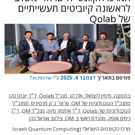
לראשונה קיוביטים תעשייתיים
של Qolab
פורסם בתאריך
דצמבר 4, 2025
ע"י
Techtime
בתמונה: מימין לשמאל: אלן הו, מנכ"ל Qolab, ד״ר יונתן כהן,
סמנכ״ל הטכנולוגיות של QM, פרופ׳ ג׳ון מרטיניס, סמנכ״ל
הטכנולוגיות של Qolab, ד״ר איתמר סיוון, מנכ״ל QM, ד״ר
ניסים אופק, מהנדס ראשי ב-QM. צילום: אוראל כהן
מרכז הקוונטום הישראלי (Israeli Quantum Computing