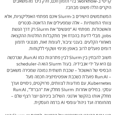
קריטי ב-workflow: בלי תזמון חכם, חלק ניכר מהמשאבים
היקרים הללו פשוט מבוזבז.
המשתמשים הישירים ב-Slurm אינם מפתחי האפליקציות, אלא
צוותי התשתיות – אלה שמפעילים את הדאטה-סנטרים
והאשכולות. מפתחי AI “פוגשים” את Slurm רק דרך הגשת
jobs, מבלי לדעת בהכרח איך מתקבלות החלטות ההקצאה
מאחורי הקלעים. בענני ציבור, לעומת זאת, מנגנוני תזמון
דומים פועלים לרוב באופן פנימי ושקוף ללקוחות.
חשוב להבחין בין Slurm לבין פתרונות כמו Run:AI, שנרכשה
גם היא על ידי אנבידיה. בעוד Slurm הוא ה-scheduler
הבסיסי של האשכול – שכבת תשתית נמוכה שמכירה משאבים
– Run:AI פועלת כשכבת אופטימיזציה חכמה מעל
Kubernetes, עם מודעות לצוותים, פרויקטים, ניסויים וערך
עסקי. במילים אחרות: Slurm מחלק את "הברזל", Run:AI
מחלק אותו בהקשר ארגוני. השילוב ביניהם יוצר רצף שלם –
מהחומרה ועד ניהול עומסי AI ברמה העסקית.