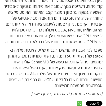
כאן נכנס ההיבט האסטרטגי של הרכישה. למרות ש-Slurm הוא
קוד פתוח, השליטה בגוף שמוביל את פיתוחו מעניקה לאנבידיה
השפעה עמוקה על כיוון המוצר, קצב הפיתוח והאופטימיזציה
לחומרה שלה. Slurm כבר היום מותאם היטב ל-GPUs של
אנבידיה, אך כעת ניתן לצפות לאינטגרציה הדוקה אף יותר עם
CUDA, NVLink, InfiniBand ויכולות כמו MIG (טכנולוגיה
לפיצול GPU אחד לשימוש מקביל). התוצאה: ניצול גבוה יותר
של GPUs – מה שמתורגם בסופו של דבר לעוד רכישות חומרה.
מעבר לכך, אנבידיה ממשיכה לבנות שליטה אנכית מלאה ב-
stack של תשתיות AI: מעבדים, רשת, ספריות תוכנה, תזמון
עומסים וניהול ארגוני. הרכישה של SchedMD אולי נראית
צנועה לעומת עסקאות ענק אחרות, אך בפועל היא נוגעת
בנקודת החיכוך הקריטית ביותר של עולם ה-AI – מי שולט בזמן
החישוב. ובתחום שבו כל דקת GPU שווה כסף רב, זו שליטה
אסטרטגית מהמעלה הראשונה.
[בתמונה: מייסד ומנכ"ל אנבידיה, ג'נסן הואנג]