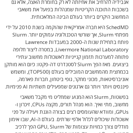
אנבידיה להרחיב את אחיזתה לא רק בחומרת האצה, אלא גם
בשכבות התוכנה הקריטיות שמנהלות בפועל את משאבי
המחשוב היקרים ביותר בעולם הבינה המלאכותית.
SchedMD היא חברה אמריקאית שהוקמה בשנת 2010 על ידי
מפתחי Slurm, אך שורשי הטכנולוגיה עמוקים יותר. Slurm
פותח בתחילת שנות ה-2000 במעבדות Lawrence
Livermore National Laboratory, במטרה ליצור חלופה
פתוחה למערכות תזמון קנייניות לאשכולות מחשוב עתירי
ביצועים. מאז הפך Slurm לסטנדרט דה-פקטו: כיום הוא מותקן
בכמחצית מהמחשבים המובילים בעולם (TOP500), ומשמש
אוניברסיטאות, מכוני מחקר, גופי ביטחון, חברות פארמה,
פיננסים ויותר ויותר גם ארגונים שמפעילים תשתיות AI פנימיות.
בפשטות, Slurm הוא המנוע שמחליט מי מקבל משאבי
מחשוב, מתי ואיך. הוא מנהל תורים, מקצה CPUs, זיכרון ו-
GPUs, ומוודא שהעומסים רצים בצורה הוגנת ויעילה על פני
אשכולות שיכולים לכלול אלפי שרתים. בעולם ה-AI, שבו אימון
מודלים צורך כמויות עצומות של GPU, Slurm הפך לרכיב