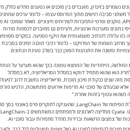
 של עבודה עם סוכני AI, שבהם נתונים נשמרים בזיכרון, מועברים בין סוכנים או נטענים מחדש כחלק
משתני סביבה רגישים מתוך הפרוסס עצמו – כלומר ערכים שמוזנים
לאפליקציה בזמן הריצה ומשמשים
י נתונים ומערכות ארגוניות, ולעיתים גם מחוברים לכספות סודות
ה כזו עלולה להרחיב משמעותית את היקף הפגיעה. במקרים מסוימים,
ך מרחב השמות של הפרויקט – כלומר רכיבי תוכנה זמינים בסביבת 
רת, חוקר האבטחה ב-Cyata שגילה את החולשה, הייחודיות של הממצא טמונה בכך שהוא מערער על הנח
יג הוא שהוא מתחיל דווקא במסלול הסריאליזציה, לא במסלול
ת מזה שנים כנקודת סיכון מוכרת, סריאליזציה נחשבת לרוב לפעול
“בטוחה”, משום שהנתונים כביכול יוצאים מהמערכת. אלא שבעולם של סוכני AI וזרימות אירועים מתמשכות, הדגיש 
מה כשהוא עטוף בזהות אחרת.”
החומרה של הממצא באה לידי ביטוי גם בת
דול
ת של צמצום הרשאות וברירות מחדל מחמירות עבור סוכני AI.
שחר טל, מנכ״ל ומייסד-שותף ב-Cyata, מסר כי ארגונים חייבים להתייחס לסוכני AI כאל ישויות תפעוליות לכ