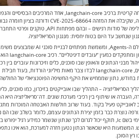
חברת הסייבר הישראלית Cyata חשפה חולשת אבטחה קריטית ברכיב langchain-core, אחד המרכיבים הבסיסי
ביותר באקוסיסטם של סוכני בינה מלאכותית. החולשה, שקיבלה את המזהה CVE-2025-68664 ודורגה בציון חומרה 
במיוחד של CVSS 9.3, מאפשרת במצבים מסוימים דליפה של סודות רגישים – ובהם מפתחות API, טוקני
נון שנחשב עד היום בטוח יחסית: מנגנון הסריאליזציה.
LangChain היא אחת מספריות הקוד המרכזיות בעולם ה-Agents, ומשמשת מפתחים לבניית סוכני AI שמב
מורכבות, מתחברים לשירותים חיצוניים, שומרים זיכר
ול מבני הנתונים והאופן שבו סוכנים, כלים וזיכרונות עוברים בין רכי
המערכת ונטענים מחדש. לפי נתוני טלמטריה ציבוריים, langchain-core לבדו צבר מאות מיליוני הורדות, בעוד חבילת
מכשל בטיפול בתהליך הסריאליזציה – התהליך שבו אובייקטים בזיכרון, כמו סוכנים, כלי
ירה, העברה או שיתוף בין רכיבי מערכת שונים. דה־סריאליזציה היא ה
וב לאובייקט פעיל בקוד. בעוד שרוב חולשות האבטחה המוכרות מתג
פה נוצרת כבר בזמן יצירת הנתונים עצמם, כלומר בשלב שבו הם נ
החוצה ונשמרים. באמצעות מניפולציה על מפתח פנימי בשם lc, תוקף יכול לגרום לכך שנתון שנשמר כמידע רגיל י
LangCha בעת טעינה מחדש. המשמעות היא שכאשר הנתון נטען חזרה למערכת, הוא אינו נתפ
 רץ הסוכן.