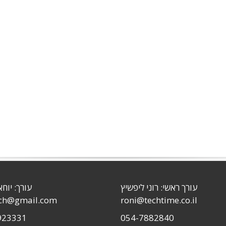
עורך ראשי: רוני ליפשיץ
עורך: יוחא
sch@gmail.com
roni@techtime.co.il
923331
054-7882840