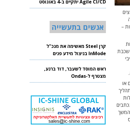
Agile CI/CD יתקיים ב-4 באוגוסט
2026
ים והנפוצים
גבוה
אנשים בתעשייה
ם ופרטי התחברות –
צעים משימות
קרן Steel מאשימה את מנכ"ל
ון ומתפקדים כמעין “עובדים דיגיטליים”. רכיב langchain-core הוא שכבת
InMode בניצול מידע פנים
בי
ראש המוסד לשעבר, דוד ברנע,
מצטרף ל-Ondas
ם או
תהליך
לות
כתבים
פורש בהמשך
ס