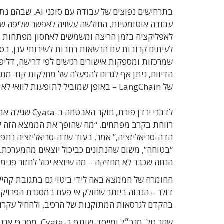
בתרחישים נפוצים
עבודה אוטומטיות, החולשה עשויה לאפשר שליפה של 
לעיתים קרובות עם הרשאות רחבות לשירותי ענן, בסיס
שמרכזות ומספקות אישורים רגישים לפי דרישה, דליפ
הדיווח, ניתן אף לגרום להפעלה של מחלקות קוד מתו
של LangChain – באופן שמוביל לתופעות לוואי לא צפויות ומשנה את התנהגות הסוכן כבר בשלב טעינת הנתונים.
לדברי ירדן פו
רווחת בקרב מפתחים. “מה שהופך את הממצא הזה לחר
הדה-סריאליזציה,” אמר. בעוד שדה-סריאליזציה נתפס
הנחה שכבר לא מחזיקה – מה שיוצא יכול לחזור פני
בהקדם לגרסאות המתוקנות של הרכיב, ולהחיל עקרונו