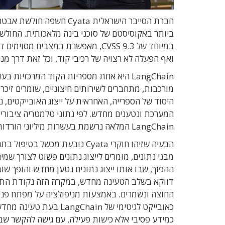
ואף הפעלה לא רצויה של רכיבי קוד, וכל זאת דרך מנג
היסוד של הספרייה, האחראית על ייצוג האובייקטים, ניה
LangChain המלאה נרשמת בעשרות מיליוני הורדות בחודש, נתון שממחיש את היקף החשיפה הפוטנציאלי של החולשה.
הבעיה שזיהו חוקרי Cyata נובעת 
מבני נתונים, מומרִים לייצוג נתונים פשוט לצורך שמ
ההפוך, שבו אותו ייצוג נתונים נטען מחדש והופך ש
דווקא בשלב הטעינה מחדש, במקרה הזה נקודת התור
כאובייקט לגיטימי של in
כמידע פסיבי אלא כישות פעילה, עם גישה להקשר שבו