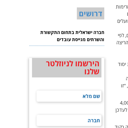
 מזרימות
דרושים
 לאחסון מפתחות API, טוקנים ופרטי התחברות לשירותים חיצוניים. מאחר שסוכני AI פועלים
חברה ישראלית בתחום התקשורת
 לפי
והשרתים מגייסת עובדים
הריצה
הירשמו לניוזלטר
ת יסוד
שלנו
ה
פורת, “זו
גובת קהילת הפיתוח של LangChain, שהעניקה לחוקרים פרס באונטי בסך 4,000
ר – הגבוה ביותר שחולק אי פעם במסגרת הפרויקט. Cyata ממליצה לארגונים ולמפתחים המשתמשים ב-LangChain לעדכן
ל דבר, ולא רק כקוד.