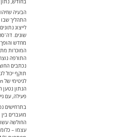
בחודש, נתון
התהליך שבו או
לייצוג נתוני
שונים. דה־סר
מחדש והופך 
המוכרות מתג
התורפה נוצרת
תוקף יכול לג
הנתון נטען ח
פעילה, עם גי
מועברים בין 
החולשה עשוי
עצמו – כלומר