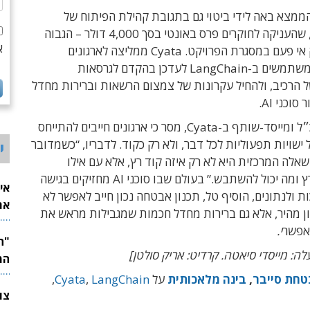
ממצא באה לידי ביטוי גם בתגובת קהילת הפיתוח של
LangChain, שהעניקה לחוקרים פרס באונטי בסך 4,000 דולר – הגבוה
א
ביותר שחולק אי פעם במסגרת הפרויקט. Cyata ממליצה לארגונים
ולמפתחים המשתמשים ב-LangChain לעדכן בהקדם לגרסאות
 הרכיב, ולהחיל עקרונות של צמצום הרשאות וברירות מחדל
וכני AI.
שחר טל, מנכ״ל ומייסד-שותף ב-Cyata, מסר כי ארגונים חייבים להתייחס
ני AI כאל ישויות תפעוליות לכל דבר, ולא רק כקוד. לדבריו, “כשמדובר
י
בדי AI, השאלה המרכזית היא לא רק איזה קוד רץ, אלא עם אילו
הרשאות זה רץ ומה יכול להשתבש.” בעולם שבו סוכני AI מחזיקים בגישה
אי
 ולנתונים, הוסיף טל, תכנון אבטחה נכון חייב לאפשר לא
את
קון מהיר, אלא גם ברירות מחדל חכמות שמגבילות מראש את
לש
אפשר
י.
ה: מייסדי סיאטה. קרדיט: אריק סולטן]
המ
חת סייבר
,
בינה מלאכותית
על
LangChain
,
Cyata
,