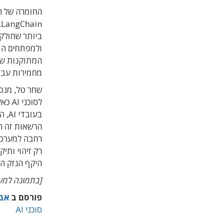
החומרה של ה
המתוקנות של
מחמירות עבור ס
לסוכ
בעו
רחבה למערכות
רק זיהוי ותי
היקף הנזק ה
[בתמונה למעל
פורסם ב
אבט
סוכני AI