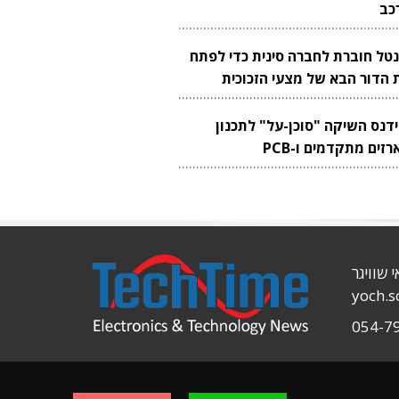
כב
נטל חוברת לחברה סינית כדי לפתח
 הדור הבא של מצעי הזכוכית
בבים
ידנס השיקה "סוכן-על" לתכנון
זים מתקדמים ו-PCB
י שוויגר
yoch.
054-7