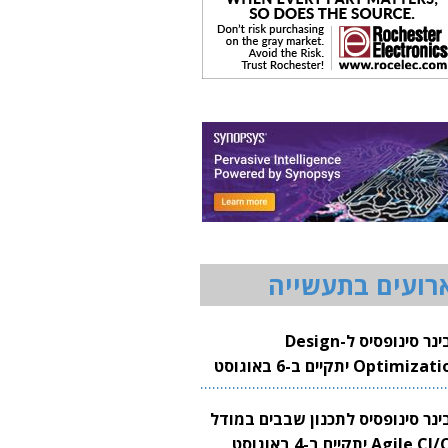
רועים בתעשייה
וובינר סינופסיס ל-Design
Optimization יתקיים ב-6 באוגוסט
20
בינר סינופסיס לתכנון שבבים במודל
Agile CI/CD יתקיים ב-4 באוגוסט