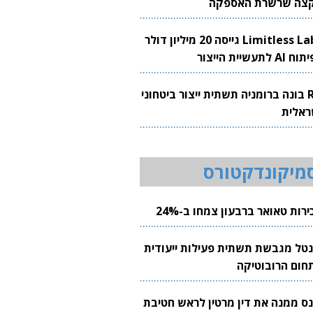
צה שרשרת האספקה
Limitless Labs גייסה 20 מיליון דולר
AI לתעשיית הייצור
RH בונה ברומניה תשתית ייצור ביטחוני
ראלית
מיקונדקטורס
רות טאואר ברבעון צמחו ב-24%
נטל מגבשת תשתית פעילות ייעודית
חום הרובוטיקה
נס ממנה את דין מרטין לראש חטיבת