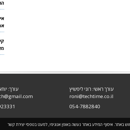
הר
אי
את
לש
קי
מאר
עורך ראשי: רוני ליפשיץ
עורך: יוחא
sch@gmail.com
roni@techtime.co.il
923331
054-7882840
שימוש באתר. איסוף המידע באתר נעשה באופן אנונימי, למעט בטפסי יצירת קשר