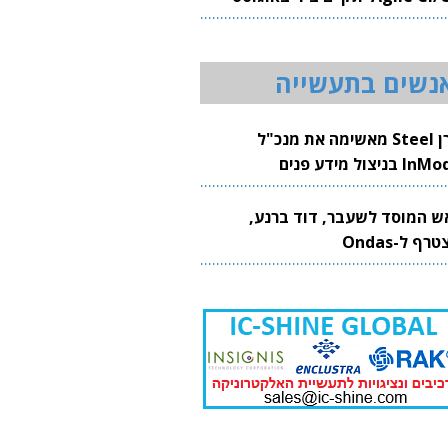
20
נשים בתעשייה
קרן Steel מאשימה את מנכ"ל
 בניצול מידע פנים
ש המוסד לשעבר, דוד ברנע,
רף ל-Ondas