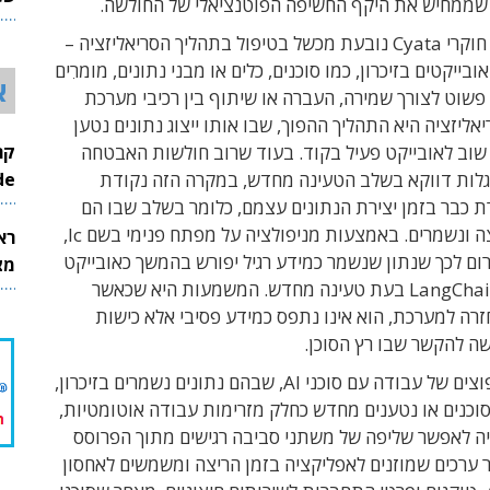
 שממחיש את היקף החשיפה הפוטנציאלי של החולשה.
26
הבעיה שזיהו חוקרי Cyata נובעת מכשל בטיפול בתהליך הסריאליזציה –
בייקטים בזיכרון, כמו סוכנים, כלים או מבני נתונים, מומרִים
א
ם פשוט לצורך שמירה, העברה או שיתוף בין רכיבי מערכת
יאליזציה היא התהליך ההפוך, שבו אותו ייצוג נתונים נטען
שוב לאובייקט פעיל בקוד. בעוד שרוב חולשות האבטחה
InMode
לות דווקא בשלב הטעינה מחדש, במקרה הזה נקודת
 כבר בזמן יצירת הנתונים עצמם, כלומר בשלב שבו הם
נכתבים החוצה ונשמרים. באמצעות מניפולציה על מפתח פנימי בשם lc,
רא
רום לכך שנתון שנשמר כמידע רגיל יפורש בהמשך כאובייקט
מצט
לגיטימי של LangChain בעת טעינה מחדש. המשמעות היא שכאשר
זרה למערכת, הוא אינו נתפס כמידע פסיבי אלא כישות
שה להקשר שבו רץ הסוכן.
בתרחישים נפוצים של עבודה עם סוכני AI, שבהם נתונים נשמרים בזיכרון,
סוכנים או נטענים מחדש כחלק מזרימות עבודה אוטומטיות,
ה לאפשר שליפה של משתני סביבה רגישים מתוך הפרוסס
 ערכים שמוזנים לאפליקציה בזמן הריצה ומשמשים לאחסון