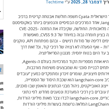
ריך
דצמבר 28, 2025
ע"י
Techtime
חברת הסייבר הישראלית Cyata חשפה חולשת אבטחה קריטית ברכיב
langchain-core, אחד המרכיבים הבסיסיים והנפוצים ביותר באקוסיסטם
של סוכני בינה מלאכותית. החולשה, שקיבלה את המזהה CVE-2025-
68664 ודורגה בציון חומרה גבוה במיוחד של CVSS 9.3, מאפשרת
במצבים מסוימים דליפה של סודות רגישים – ובהם מפתחות API, טוקנים
ת – ואף הפעלה לא רצויה של רכיבי קוד, וכל זאת דרך
 עד היום בטוח יחסית: מנגנון הסריאליזציה.
LangChain היא אחת מספריות הקוד המרכזיות בעולם ה-Agents,
ומשמשת מפתחים לבניית סוכני AI שמבצעים משימות מורכבות,
א
ותים חיצוניים, שומרים זיכרון ומתפקדים כמעין “עובדים
דיגיטליים”. רכיב langchain-core הוא שכבת היסוד של הספרייה,
צוג האובייקטים, ניהול מבני הנתונים והאופן שבו סוכנים,
ת עוברים בין רכיבי המערכת ונטענים מחדש. לפי נתוני
26
טלמטריה ציבוריים, langchain-core לבדו צבר מאות מיליוני הורדות,
וו
בעוד חבילת LangChain המלאה נרשמת בעשרות מיליוני הורדות