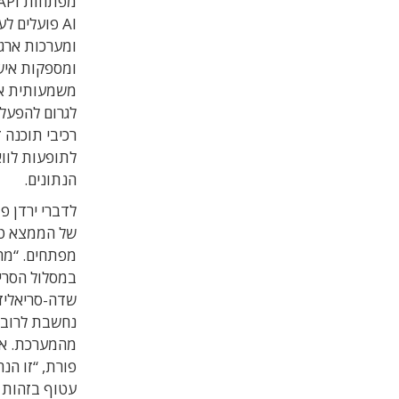
AI פועלים 
ומערכות ארגו
ומספקות אישו
משמעותית את 
לגרום להפעל
לתופעות לווא
הנתונים.
של הממצא טמ
מפתחים. “מה
במסלול הסריא
שדה-סריאליזצ
נחשבת לרוב ל
פורת, “זו הנ
עטוף בזהות 