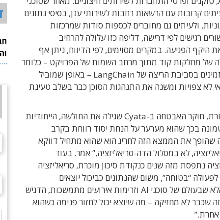
מפתחות API, טוקנים ופרטי התחברות לשירותים חיצוניים. מאחר שסוכני
ד
לעיתים קרובות עם הרשאות רחבות לשירותי ענן, בסיסי נתונים
ניות, ולעיתים גם מחוברים לכספות סודות שמרכזות
רים רגישים לפי דרישה, דליפה כזו עלולה להרחיב
חב
היקף הפגיעה. במקרים מסוימים, לפי הדיווח, ניתן אף
וה
ה של מחלקות קוד מתוך מרחב השמות של הפרויקט – כלומר
רכיבי תוכנה זמינים בסביבת הריצה של LangChain – באופן שמוביל
י לא צפויות ומשנה את התנהגות הסוכן כבר בשלב טעינת
לדברי ירדן פורת, חוקר האבטחה ב-Cyata שגילה את החולשה, הייחודיות
ונה בכך שהוא מערער על הנחת יסוד רווחת בקרב
 שהופך את הממצא הזה לחריג הוא שהוא מתחיל דווקא
ליזציה, לא במסלול הדה-סריאליזציה,” אמר. בעוד
יה נתפסת מזה שנים כנקודת סיכון מוכרת, סריאליזציה
פעולה “בטוחה”, משום שהנתונים כביכול יוצאים
מהמערכת. אלא שבעולם של סוכני AI וזרימות אירועים מתמשכות, הדגיש
חה שכבר לא מחזיקה – מה שיוצא יכול לחזור פנימה כשהוא
אחרת.”