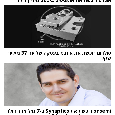
סולרום רוכשת את א.ח.מ בעסקה של עד 37 מיליון
שקל
onsemi רוכשת את Synaptics ב-7 מיליארד דולר