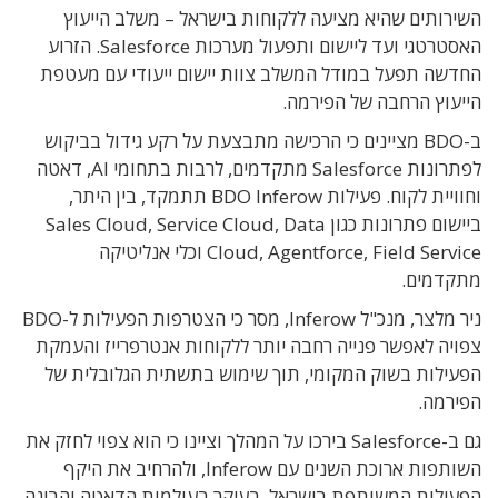
השירותים שהיא מציעה ללקוחות בישראל – משלב הייעוץ
האסטרטגי ועד ליישום ותפעול מערכות Salesforce. הזרוע
החדשה תפעל במודל המשלב צוות יישום ייעודי עם מעטפת
הייעוץ הרחבה של הפירמה.
ב-BDO מציינים כי הרכישה מתבצעת על רקע גידול בביקוש
לפתרונות Salesforce מתקדמים, לרבות בתחומי AI, דאטה
וחוויית לקוח. פעילות BDO Inferow תתמקד, בין היתר,
ביישום פתרונות כגון Sales Cloud, Service Cloud, Data
Cloud, Agentforce, Field Service וכלי אנליטיקה
מתקדמים.
ניר מלצר, מנכ"ל Inferow, מסר כי הצטרפות הפעילות ל-BDO
צפויה לאפשר פנייה רחבה יותר ללקוחות אנטרפרייז והעמקת
הפעילות בשוק המקומי, תוך שימוש בתשתית הגלובלית של
הפירמה.
גם ב-Salesforce בירכו על המהלך וציינו כי הוא צפוי לחזק את
השותפות ארוכת השנים עם Inferow, ולהרחיב את היקף
הפעילות המשותפת בישראל, בעיקר בעולמות הדאטה והבינה