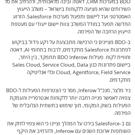
BDO במערכות CRM, דאטה ובינה מלאכותית, ולהרחיב את סל
השירותים שהיא מציעה ללקוחות בישראל – משלב הייעוץ
האסטרטגי ועד ליישום ותפעול מערכות Salesforce. הזרוע
החדשה תפעל במודל המשלב צוות יישום ייעודי עם מעטפת
הייעוץ הרחבה של הפירמה.
ב-BDO מציינים כי הרכישה מתבצעת על רקע גידול בביקוש
לפתרונות Salesforce מתקדמים, לרבות בתחומי AI, דאטה
וחוויית לקוח. פעילות BDO Inferow תתמקד, בין היתר,
ביישום פתרונות כגון Sales Cloud, Service Cloud, Data
Cloud, Agentforce, Field Service וכלי אנליטיקה
מתקדמים.
ניר מלצר, מנכ"ל Inferow, מסר כי הצטרפות הפעילות ל-BDO
צפויה לאפשר פנייה רחבה יותר ללקוחות אנטרפרייז והעמקת
הפעילות בשוק המקומי, תוך שימוש בתשתית הגלובלית של
הפירמה.
גם ב-Salesforce בירכו על המהלך וציינו כי הוא צפוי לחזק את
השותפות ארוכת השנים עם Inferow, ולהרחיב את היקף