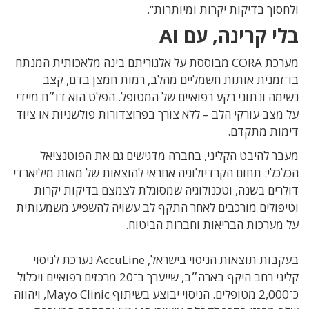
ולחסוך בדיקות יקרות ומיותרות”.
בלי קרינה, עם AI
מערכת CORA מבוססת על אלגוריתם בינה מלאכותית המנתח
בו־זמנית אותות חשמליים מהלב, רמות חמצן בדם, קצב
נשימה ונתוני רקע רפואיים של המטופל. הפלט הוא דו״ח מיידי
על מצב עורקי הלב – ללא צורך בפרוצדורות פולשניות או ציוד
דימות מתקדם.
מעבר להיבט הקליני, בחברה מדגישים גם את הפוטנציאל
הכלכלי: תחום הקרדיולוגיה אחראי להוצאות של מאות מיליארדי
דולרים בשנה, וטכנולוגיה שמסוגלת לצמצם בדיקות יקרות
וטיפולים מורכבים לאחר התקף לב עשויה להשפיע משמעותית
על מערכות הבריאות וחברות הביטוח.
בעקבות תוצאות הניסוי בישראל, AccuLine נערכת לניסוי
קליני רחב היקף בארה״ב, שייערך ב־20 מרכזים רפואיים ויכלול
כ־2,000 מטופלים. הניסוי יבוצע בשיתוף Mayo Clinic, ויהווה