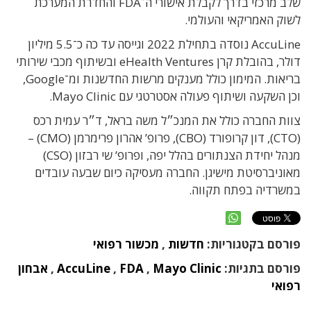
שלב מרכזי בדרך לקבלת אישורי ה־FDA והחדרת המערכת
לשוק האמריקאי והעולמי.
AccuLine נוסדה בתחילת 2022 וגייסה עד כה כ־5.5 מיליון
דולר, בהובלת קרן eHealth Ventures ובשיתוף מכבי שירותי
בריאות. המימון כולל מענקים מרשות החדשנות ומ־Google,
וכן השקעה ושיתוף פעולה אסטרטגי עם Mayo Clinic.
צוות החברה כולל את המנכ״ל משה בראל, ד״ר עמית רכס
(CTO), דון קרופורד (CBO), פרופ’ אהרון פרימרמן (CMO) –
מנהל יחידת הצנתורים בהלל יפה, ופרופ’ שי רבזון (CSO)
מאוניברסיטת מישיגן. החברה מעסיקה כיום שבעה עובדים
במשרדיה בפתח תקווה.
פורסם בקטגוריות:
חדשות
,
מכשור רפואי
פורסם בתגיות:
Mayo Clinic
,
FDA
,
AccuLine
,
אבחון
רפואי