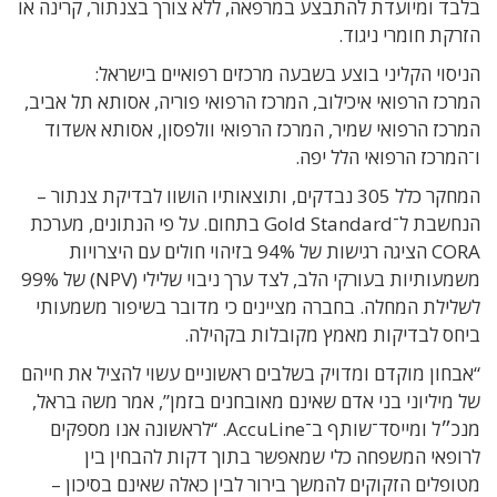
בלבד ומיועדת להתבצע במרפאה, ללא צורך בצנתור, קרינה או
הזרקת חומרי ניגוד.
הניסוי הקליני בוצע בשבעה מרכזים רפואיים בישראל:
המרכז הרפואי איכילוב, המרכז הרפואי פוריה, אסותא תל אביב,
המרכז הרפואי שמיר, המרכז הרפואי וולפסון, אסותא אשדוד
ו־המרכז הרפואי הלל יפה.
המחקר כלל 305 נבדקים, ותוצאותיו הושוו לבדיקת צנתור –
הנחשבת ל־Gold Standard בתחום. על פי הנתונים, מערכת
CORA הציגה רגישות של 94% בזיהוי חולים עם היצרויות
משמעותיות בעורקי הלב, לצד ערך ניבוי שלילי (NPV) של 99%
לשלילת המחלה. בחברה מציינים כי מדובר בשיפור משמעותי
ביחס לבדיקות מאמץ מקובלות בקהילה.
“אבחון מוקדם ומדויק בשלבים ראשוניים עשוי להציל את חייהם
של מיליוני בני אדם שאינם מאובחנים בזמן”, אמר משה בראל,
מנכ״ל ומייסד־שותף ב־AccuLine. “לראשונה אנו מספקים
לרופאי המשפחה כלי שמאפשר בתוך דקות להבחין בין
מטופלים הזקוקים להמשך בירור לבין כאלה שאינם בסיכון –