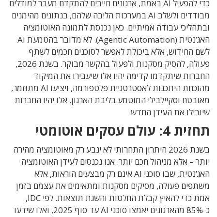
כדי להפעיל AI באמת, ארגונים חייבים להתקדם מעבר למודלים
מבודדים ולשלב AI במערכות הליבה שלהם, בנתונים מהימנים
ובתהליכי עבודה אמיתיים. כאן נכנסת לתמונה האוטומציה
האג’נטית (Agentic Automation). לא מדובר בהטמעת AI
לשם החידוש, אלא ביכולת לאפשר לסוכנים חכמים לשתף
פעולה, להסיק מסקנות ולפעול בהקשר מבוקר. בשנת 2026,
החברות שיתקדמו קדימה יהיו אלו שיעבירו את המיקוד
מהוכחת היתכנות לאסטרטגיית פלטפורמה, ויציעו AI מתוזמר,
מאובטח וסקיילבילי המוטמע בליבת הארגון. אלו יהיו החברות
שיובילו את העידן החדש.
תחזית 4: עולם עסקים אוטומטי
בשנת 2026 היתרון התחרותי לא ינבע רק מאוטומציה מהירה
יותר – אלא מניהול חכם יותר. אנו נכנסים לעידן האוטומציה
האג’נטית, שבו סוכני AI אינם רק מבצעים הוראות, אלא
משתפים פעולה, מסיקים מסקנות ומתאימים את עצמם בזמן
אמת כדי להאיץ קבלת החלטות והשגת תוצאות. לפי IDC,
כ-85% מהארגונים יאמצו סוכני AI עד סוף 2025, ואלו שידעו