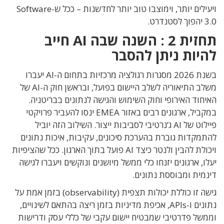
ויעילים יותר, וימוצבו טוב יותר לחדשנות – ככל ש-Software
3.0 יהפוך לסטנדרט.
תחזית 2 : השנה שבה AI חייב
להיות ניתן להסבר
בשנת 2026 מסגרות רגולציה מרכזיות בתחום ה-AI יעברו
משלב התיאוריה לשלב היישום בפועל, ובראשן חוק ה-AI של
האיחוד האירופי וחוק השימוש והגישה לנתונים בבריטניה.
במקביל, ארגונים רבים באזור EMEA ינסו להעביר פרויקטי
פיילוט של AI ג’נרטיבי לסביבות ייצור. השילוב הזה יוביל
להתמקדות גוברת בהערכת סיכונים, עקיבות, איכות נתונים
ויכולת להבין ולנטר כיצד AI פועל בתוך הארגון. ככל שהציפיות
יעלו, ארגונים יזנחו כלי ממשל מיושנים ונוקשים ויעברו לגישה
דינמית ומבוססת נתונים.
גישה זו כוללת יכולות תצפית (observability) בזמן אמת על
נתונים ו-APIs, אכיפת מדיניות בזמן ריצה בהתאם לשינויים,
וממשל פדרטיבי שמבטיח יישום עקבי של כללי עסק ודרישות