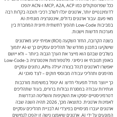
ככל שפרוטוקולים כמו MCP, A2A, ACP ו-ACN יהפכו
לדומיננטיים יותר, ארגונים יוכלו לשלב רכיבי תוכנה בקלות רבה
מאי פעם. עבור ארגונים גדולים, אינטגרציה מונחית-AI
בסביבות Low-Code תהפוך לתשתית חיונית המחברת בין
מערכות חדשות וישנות.
בשנה הקרובה, החזר השקעה (ROI) אמיתי יגיע מארגונים
שישקיעו בתכנון מחדש של תהליכים עסקיים כך ש-AI יתמוך
בשלבים שבהם הוא מייצר את הערך הגבוה ביותר – ולא ייושם
באופן תגובתי או ניסיוני. פלטפורמות אינטגרציה ב-Low-Code
יאפשרו לארגונים לנהל בצורה יעילה APIs, נתונים עסקיים
מהימנים ותהליכי עבודה מבוססי חוקים – לצד סוכני AI.
כך ייווצר מודל תפעולי חדש: AI יטפל במשימות מורכבות
ועתירות עבודה במסגרת גבולות ברורים, בעוד שתהליכים
דטרמיניסטיים יספקו את השקיפות והשליטה הנדרשות
לאמינות ארגונית. כתוצאה מכך, 2026 תהיה השנה שבה
ארגונים יעברו מניסויים בפיצ’רי AI לבניית תהליכים עסקיים
המונעים על ידי AI. ארגונים שיאמצו גישה זו יהפכו לגמישים