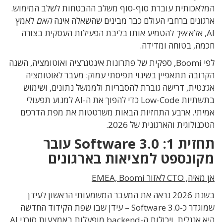
המלאכותית עוברת סוף-סוף משלב ההבטחות לשלב המימוש.
ארגונים ברחבי העולם כבר מבינים שהשאלה אינה
האם
לאמץ
AI, אלא
איך
להטמיע אותו בליבת הפעילות העסקית בצורה
חכמה, בטוחה ומדידה.
לפי Boomi, ספקית של פתרונות אינטגרציה ואוטומציה, השנה
הקרובה תתאפיין בשינוי תפיסתי עמוק: מעבר לאוטומציה
אג’נטית, דרישה גוברת להסבריות ולממשל נתונים, ושימוש
בתשתיות Low-Code כדי להפוך את ה-AI למנוע תפעולי
אמיתי. ארבע התחזיות הבאות משרטטות את מפת הדרכים
הטכנולוגית והארגונית של 2026.
תחזית 1: Software 3.0 עובר
מקונספט למציאות בארגונים
אן מאיה, CTO לאזור EMEA, Boomi
בשנת 2026 נראה את המעבר המשמעותי הראשון לעידן
שמוגדר כ-Software 3.0 – עידן שבו שפת הקידוד החדשה
היא אנגלית, ויכולות ה-backend מופעלות באמצעות סוכני AI.