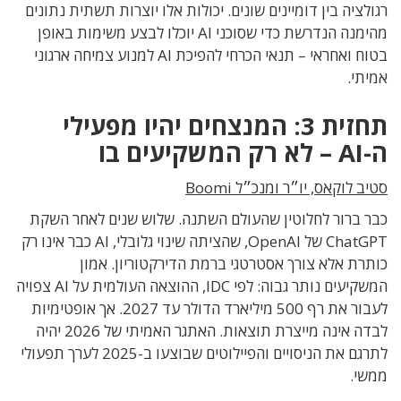
רגולציה בין דומיינים שונים. יכולות אלו יוצרות תשתית נתונים
מהימנה הנדרשת כדי שסוכני AI יוכלו לבצע משימות באופן
בטוח ואחראי – תנאי הכרחי להפיכת AI למנוע צמיחה ארגוני
אמיתי.
תחזית 3: המנצחים יהיו מפעילי
ה-AI – לא רק המשקיעים בו
סטיב לוקאס, יו״ר ומנכ״ל Boomi
כבר ברור לחלוטין שהעולם השתנה. שלוש שנים לאחר השקת
ChatGPT של OpenAI, שהציתה שינוי גלובלי, AI כבר אינו רק
כותרת אלא צורך אסטרטגי ברמת הדירקטוריון. אמון
המשקיעים נותר גבוה: לפי IDC, ההוצאה העולמית על AI צפויה
לעבור את רף 500 מיליארד הדולר עד 2027. אך אופטימיות
לבדה אינה מייצרת תוצאות. האתגר האמיתי של 2026 יהיה
לתרגם את הניסויים והפיילוטים שבוצעו ב-2025 לערך תפעולי
ממשי.