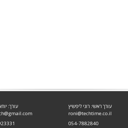
עורך ראשי: רוני ליפשיץ
עורך: יוחא
sch@gmail.com
roni@techtime.co.il
923331
054-7882840