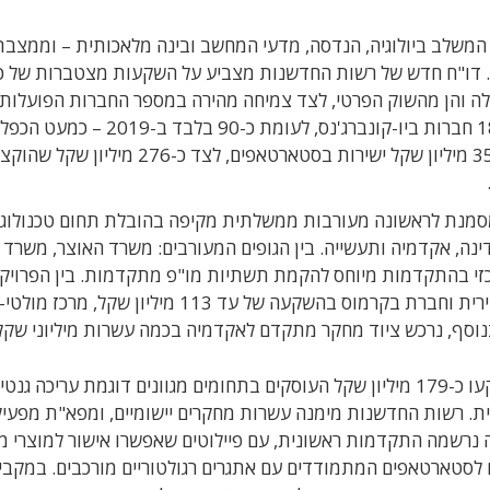
 המשלב ביולוגיה, הנדסה, מדעי המחשב ובינה מלאכותית – וממצבת
לה והן מהשוק הפרטי, לצד צמיחה מהירה במספר החברות הפועלות
בתחום. לפי הדו"ח, נכון ל-2025 פועלות בישראל 186 חברות ביו-קונברג'נס, לעומ
כחמש שנים. במקביל, השקיעה רשות החדשנות כ-350 מיליון שקל ישירות בסטארטאפים, לצד כ-276 מיליון שקל שהו
סמנת לראשונה מעורבות ממשלתית מקיפה בהובלת תחום טכנולוגי 
דינה, אקדמיה ותעשייה. בין הגופים המעורבים: משרד האוצר, משרד
זי בהתקדמות מיוחס להקמת תשתיות מו"פ מתקדמות. בין הפרויק
הבולטים: מרכז לביו-התקנים בשיתוף התעשייה האווירית וחברת בקרמוס בהשקעה של עד 113 מילי
בנוסף, נרכש ציוד מחקר מתקדם לאקדמיה בכמה עשרות מיליוני שקל
כיום פועלים 7 מאגדי מחקר רב-תחומיים שבהם הושקעו כ-179 מיליון שקל העוסקים בתחומים מגוונים דוגמת עריכה גנ
יה נוזלית. רשות החדשנות מימנה עשרות מחקרים יישומיים, ומפא"ת מפעי
יה נרשמה התקדמות ראשונית, עם פיילוטים שאפשרו אישור למוצרי מז
ם לסטארטאפים המתמודדים עם אתגרים רגולטוריים מורכבים. במקביל