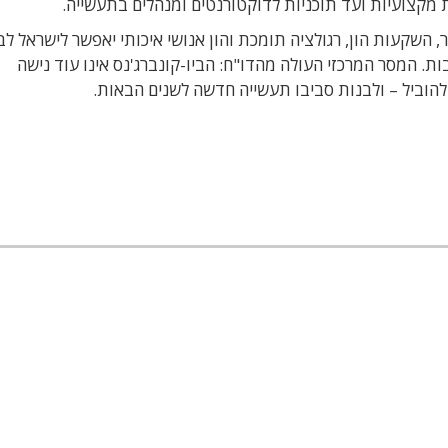
קצועיות ועד תוכניות לדוקטורנטים ומנהלים בתעשייה.
השקעות הון, רגולציה תומכת והון אנושי איכותי יאפשר לישראל ל
ת. המסר המרכזי העולה מהדו"ח: הביו-קונברג'נס אינו עוד נישה
הוביל – ולבנות סביבו תעשייה חדשה לשנים הבאות.