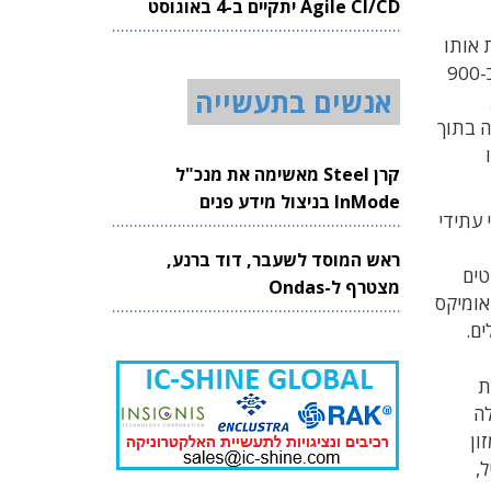
Agile CI/CD יתקיים ב-4 באוגוסט
2026
 אותו
כאחד ממנועי הצמיחה המרכזיים של ההייטק המקומי. דו"ח חדש של רשות החדשנות מצביע על השקעות מצטברות של כ-900
אנשים בתעשייה
ת כ-90 בלבד ב-2019 – כמעט הכפלה בתוך
קצו
קרן Steel מאשימה את מנכ"ל
InMode בניצול מידע פנים
עתידי
ראש המוסד לשעבר, דוד ברנע,
טים
מצטרף ל-Ondas
ון שקל, מרכז מולטי-אומיקס
ים.
טית
לה
ון
,