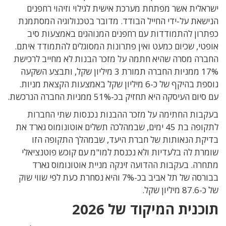
ישראלית אשר מפתחת מערכת אישית לגילוי וזיהוי רחפנים
הנישאת על-ידי החייל הבודד. מדובר בטכנולוגיה המסתמנת
כפתרון להתמודדות עם רחפנים המנוהגים באמצעות סיב
אופטי, שכיום כמעט ואין פתרונות המסוגלים להתמודד איתם.
החברה מסרה שהיא חתמה על מזכר הבנות לא מחייב לרכישת
17% ממניות החברה תמורת 3 מיליון שקל, ותבצע השקעה
נוספת בהיקף של כ-6 מיליון שקל באמצעות הקצאת מניות.
עם סיום העיסקה היא תחזיק בכ-51% ממניות החברה הנרכשת.
בעקבות החתימה על מזכר ההבנות נכנסות שתי החברות
לתקופה בת 45 ימים, שבמהלכה תשלים אוטונומוס גארד את
בדיקת הנאותות של חברת היעד, שבמהלך התקופה הזו
שומרת לה בלעדיות ולא נכנסת למו"מ עם קוכש פוטנציאלי
מתחרה. בעקבות ההדועה זינקה מניית אוטונומוס גארד
בבורסה של תל אביב בכ-7% והיא נסחרת כעת לפי שווי שוק
של כ-87.6 מיליון שקל.
תוכנית המיקוד של 2026