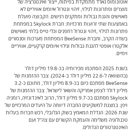
אוטונומוס גארד מתמקדת בפיתוח, ייצור ואינטגרציה של
מוצרים ופתרונות לגילוי, זיהוי ונטרול איומים אוויריים לא
מאוישים והגנת גבולות ומתקנים רגישים. הקבוצה פועלת
באמצעות שתי זרועות מרכזיות: חברת Skylock במפתחת
פתרונות לגילוי ,זיהוי ונטרול רחפנים וכלי טייס בלתי מאוישים
בשדה הקרב, וחברת BeeSense המפתחת מערכות וסנסורים
אלקטרו אופטי להגנת גבולות וגילוי איומים קרקעיים, אוויריים
וימיים.
בשנת 2025 הסתכמו מכירותיה בכ-19.8 מיליון דולר
(בהשוואה ל-22.6 מיליון דולר ב-2024). צבר ההזמנות של
BeeSense מסתכם כיום בכ-8.9 מיליון דולר, מתוכם כ-3.2
מיליון דולר לצפון אמריקה והשאר לישראל. צבר ההזמנות של
Skylock מסתכם בכ-9.7 מיליון דולר, הרוב לאינדונזיה, רומניה
ויפן. במצגת למשקיעים החברה דיווחה על היעדים המרכזיים של
שנת 2026: הגדלת המאמץ בשוק הגלובלי, רכש חברות בעלות
טכנולוגיה משלימה והעמקת הקשרים עם צה"ל ועם
האינטגרטורים הגדולים.