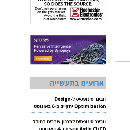
ארועים בתעשייה
וובינר סינופסיס ל-Design
Optimization יתקיים ב-6 באוגוסט
2026
וובינר סינופסיס לתכנון שבבים במודל
Agile CI/CD יתקיים ב-4 באוגוסט