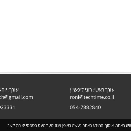
עורך ראשי: רוני ליפשיץ
עורך: יוחא
sch@gmail.com
roni@techtime.co.il
923331
054-7882840
שימוש באתר. איסוף המידע באתר נעשה באופן אנונימי, למעט בטפסי יצירת קשר