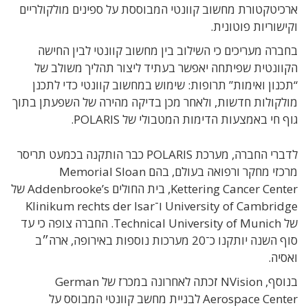
ארכיטקטורת מחשוב קוונטי המבוססת על ספינים מולקולריים
וקישוריות פוטונית.
בחברה מעריכים כי השילוב בין מחשוב קוונטי לבין החישה
הקוונטית שפיתחה יאפשר בעתיד ליצור תהליך משולב של
“תכנון ואימות” תרופות: שימוש במחשוב קוונטי כדי לתכנן
מולקולות חדשות, ולאחר מכן בדיקה מהירה של השפעתן בתוך
גוף חי באמצעות הדימות המטבולי של POLARIS.
לדברי החברה, מערכת POLARIS כבר הותקנה בכמעט תריסר
מרכזי מחקר ורפואה בעולם, בהם Memorial Sloan
Kettering Cancer Center, בית החולים Addenbrooke’s של
University of Cambridge ו־Klinikum rechts der Isar
של Technical University of Munich. החברה צופה כי עד
סוף השנה יותקנו כ־20 מערכות נוספות באירופה, ארה״ב
ואסיה.
בנוסף, NVision זכתה לאחרונה במכרז של German
Aerospace Center לבניית מחשב קוונטי המבוסס על