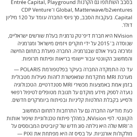
בסבב השתתפו גם הקרנות Entrée Capital, Playground
Global, Matterwave/b2ventures ו־CDP Venture
Capital. בעקבות הסבב, סך גיוסי החברה עומד על 120 מיליון
דולר.
NVision היא חברת דיפ־טק גרמנית בעלת שורשים ישראליים,
שנוסדה ב־2015 על ידי חוקרים ויזמים מישראל ומגרמניה
ומרכזה בעיר אולם שבגרמניה. החברה פועלת בתחום החישה
והמחשוב הקוונטי עבור יישומי בריאות ופיתוח תרופות.
עד כה התמקדה החברה בעיקר בפלטפורמת POLARIS —
מערכת MRI מתקדמת שמאפשרת לזהות פעילות מטבולית
בזמן אמת באמצעות מכשירי MRI סטנדרטיים. הטכנולוגיה
נועדה לספק מידע מוקדם על תגובת מטופלים לטיפול רפואי
ולסייע בקבלת החלטות קליניות ובפיתוח ביומרקרים חדשים.
כעת מודיעה החברה גם על התרחבות לתחום המחשוב
הקוונטי. לפי NVision, במהלך פיתוח טכנולוגיית שיפור אותות
ה־MRI שלה היא גילתה סוג חדש של קיוביטים המבוססים על
מולקולות אורגניות. על בסיס זה היא מפתחת את PIXI —