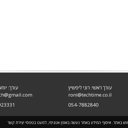
עורך ראשי: רוני ליפשיץ
עורך: יוחא
sch@gmail.com
roni@techtime.co.il
923331
054-7882840
שימוש באתר. איסוף המידע באתר נעשה באופן אנונימי, למעט בטפסי יצירת קשר