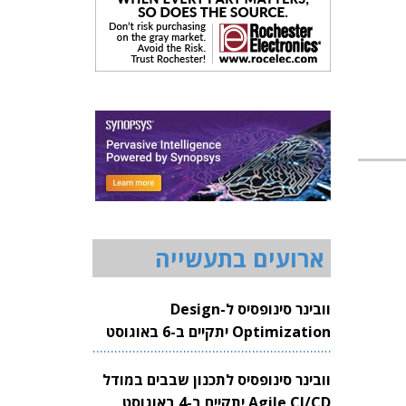
ארועים בתעשייה
וובינר סינופסיס ל-Design
Optimization יתקיים ב-6 באוגוסט
2026
וובינר סינופסיס לתכנון שבבים במודל
Agile CI/CD יתקיים ב-4 באוגוסט