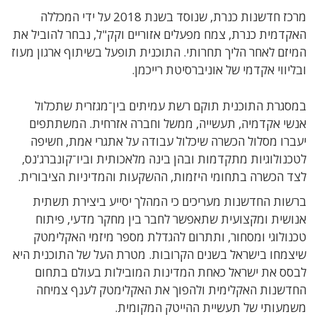
מרכז חדשנות כנרת, שנוסד בשנת 2018 על ידי המכללה
האקדמית כנרת, צמח מפעלים אזוריים וקק"ל, נבחר להוביל את
המיזם לאחר הליך תחרותי. התוכנית תופעל בשיתוף ארגון מעוז
ובליווי אקדמי של אוניברסיטת רייכמן.
במסגרת התוכנית תוקם רשת עמיתים בין־מגזרית שתכלול
אנשי אקדמיה, תעשייה, ממשל וחברה אזרחית. המשתתפים
יעברו מסלול הכשרה שיכלול עבודה על אתגרי אמת, חשיפה
לטכנולוגיות מתקדמות ובהן בינה מלאכותית וביו־קונברג'נס,
לצד הכשרה בתחומי היזמות, ההשקעות והמדיניות הציבורית.
ברשות החדשנות מעריכים כי המהלך יסייע ביצירת תשתית
אנושית ומקצועית שתאפשר לחבר בין מחקר מדעי, פיתוח
טכנולוגי ומסחור, ותתרום להגדלת מספר מיזמי האקלימטק
שיצמחו בישראל בשנים הקרובות. מטרת העל של התוכנית היא
לבסס את ישראל כאחת המדינות המובילות בעולם בתחום
החדשנות האקלימית ולהפוך את האקלימטק לענף צמיחה
משמעותי של תעשיית ההייטק המקומית.