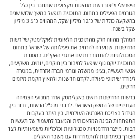
הישראלי וליצור רשת מנהיגות מקצועית שתחבר בין כלל
הגורמים הפעילים בתחום. התוכנית תופעל במשך שלוש שנים
בהשקעה כוללת של כ־12 מיליון שקל, המהווים כ־3.5 מיליון
שקל בשנה.
המהלך מהווה חלק מהתוכנית הלאומית לאקלימטק של רשות
החדשנות, שנועדה להרחיב את פעילותה של ישראל בתחום
הטכנולוגיות להתמודדות עם אתגרי האקלים. במסגרת
התוכנית יוקם גוף שיפעל לחיבור בין חוקרים, יזמים, משקיעים,
אנשי תעשייה, נציגי ממשלה וגורמי חברה אזרחית, במטרה
לעודד שיתופי פעולה, לקדם חדשנות ולהאיץ הקמת מיזמים
חדשים.
ברשות החדשנות רואים באקלימטק אחד ממנועי הצמיחה
העתידיים של המשק הישראלי. לדברי מנכ"ל הרשות, דרור בין,
הגידול בצריכת האנרגיה העולמית, בין היתר בעקבות
התפתחות הבינה המלאכותית והמעבר לחשמול של תעשיות
רבות, מייצר הזדמנויות טכנולוגיות וכלכליות משמעותיות לצד
הצורך בפתרונות להתמודדות עם משבר האקלים.