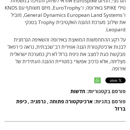
הגרמני; המיזם EuroSpike אחראי לשיווק ותמיכה במשפחת
טילי SPIKE באירופה; ו־EuroTrophy, מיזם משותף עם KNDS
ו־General Dynamics European Land Systems, מוביל
את שילוב מערכת ההגנה האקטיבית Trophy בטנקי
Leopard.
על רקע ההתחמשות המואצת באירופה והשאיפה הגרמנית
לבנות ארכיטקטורת הגנה אווירית רב־שכבתית, נראה כי רפאל
מבקשת כעת למצב את כיפת ברזל לא רק כמערכת ישראלית
מצליחה, אלא כרכיב אפשרי במטריית ההגנה העתידית של
אירופה.
פורסם בקטגוריות:
חדשות
פורסם בתגיות:
ארכיטקטורה פתוחה
,
גרמניה
,
כיפת
ברזל