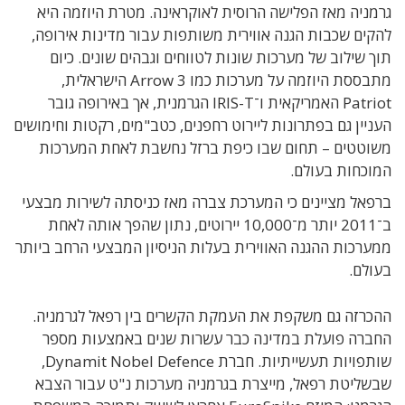
גרמניה מאז הפלישה הרוסית לאוקראינה. מטרת היוזמה היא
להקים שכבות הגנה אווירית משותפות עבור מדינות אירופה,
תוך שילוב של מערכות שונות לטווחים וגבהים שונים. כיום
מתבססת היוזמה על מערכות כמו Arrow 3 הישראלית,
Patriot האמריקאית ו־IRIS-T הגרמנית, אך באירופה גובר
העניין גם בפתרונות ליירוט רחפנים, כטב"מים, רקטות וחימושים
משוטטים – תחום שבו כיפת ברזל נחשבת לאחת המערכות
המוכחות בעולם.
ברפאל מציינים כי המערכת צברה מאז כניסתה לשירות מבצעי
ב־2011 יותר מ־10,000 יירוטים, נתון שהפך אותה לאחת
ממערכות ההגנה האווירית בעלות הניסיון המבצעי הרחב ביותר
בעולם.
ההכרזה גם משקפת את העמקת הקשרים בין רפאל לגרמניה.
החברה פועלת במדינה כבר עשרות שנים באמצעות מספר
שותפויות תעשייתיות. חברת Dynamit Nobel Defence,
שבשליטת רפאל, מייצרת בגרמניה מערכות נ"ט עבור הצבא