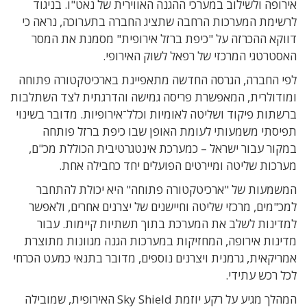
אירופה ולשילוב במערכי ההגנה האווירית של נאט"ו. בניגוד
לרשימת המערכות הרחבה שתציג החברה בתערוכה, נראה כי
דווקא ההכרזה על "כיפת ברזל אירופית" מסמנת את המסר
האסטרטגי המרכזי של רפאל לשוק האירופי.
לפי החברה, הגרסה החדשה מתאפיינת בארכיטקטורה פתוחה
ומודולרית, המאפשרת פריסה גמישה והדרגתית לצד השתלבות
ברשתות פיקוד ושליטה לאומיות וכלל־אירופיות. מדובר בשינוי
תפיסתי משמעותי לעומת האופן שבו כיפת ברזל פותחה
במקור עבור ישראל – כמערכת אינטגרטיבית הכוללת מכ"ם,
מערכות שליטה ומיירטים הפועלים יחד כחבילה אחת.
המשמעות של "ארכיטקטורה פתוחה" היא יכולת להתחבר
למכ"מים, מרכזי שליטה וחיישנים של יצרנים אחרים, ולאפשר
למדינות לשלב את המערכת בתוך תשתיות קיימות. עבור
מדינות אירופה, המחזיקות במערכות הגנה מגוונות מתוצרת
אמריקאית, גרמנית ויצרנים נוספים, מדובר בתנאי כמעט הכרחי
לכל רכש עתידי.
המהלך מגיע על רקע יוזמת Sky Shield האירופית, שמובילה