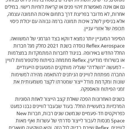
גם אם אינה מאפשרת זיהוי פנים או קריאת לוחיות רישוי. במילים
אחרות, לא מדובר בפריצת דרך בתחום איכות התמונה עצמה,
אלא בניסיון לשלב איכות תמונה ברמה גבוהה עם יכולת כיסוי
תכופה של אזורי עניין.
הסיפור המעניין יותר נמצא דווקא בצד הגרמני של המשוואה.
Reflex Aerospace נוסדה בשנת 2021 כחלק מגל חברות
החלל החדש באירופה. בניגוד לחברות המתמקדות במצלמות
או בשירותי מודיעין, Reflex מתמחה בפיתוח פלטפורמות לוויין
– למעשה "השלדה" שעליה מותקנים המטענים הייעודיים.
החברה מפתחת לוויינים הניתנים להתאמה מהירה למשימות
שונות ומקדמת מודל ייצור שמטרתו לקצר משמעותית את
זמני הפיתוח והאספקה.
בשנים האחרונות הפכה שאלת קצב הייצור לאחת הסוגיות
המרכזיות בתעשיית החלל. בעוד שבעבר לוויינים נבנו כמעט
כפרויקטים חד-פעמיים שנמשכו שנים רבות, חברות New
Space מנסות לעבור לייצור סדרתי של עשרות ואף מאות
לוויינים. Reflex שייכת בדיוק לגל הזה, והיא השקיעה משאבים