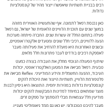
רבים בבניית תשתיות שיאפשרו ייצור מהיר של קונסטלציות
גדולות.
כאן נכנסת רפאל לתמונה. אף שהתעשייה האווירית מזוהה
במשך שנים עם תוכנית הלוויינים הלאומית של ישראל, גם רפאל
פעילה בתחום החלל זה עשרות שנים. החברה פיתחה מערכות
הנעה ללוויינים, רכיבי חלל שונים ומטעדים אלקטרו־אופטיים,
ובשנים האחרונות היא פועלת להרחיב את פעילותה מעבר
לאספקת רכיבים בודדים לעבר פתרונות חלל מלאים.
שיתוף הפעולה הנוכחי מחלק את העבודה בצורה כמעט
טבעית. רפאל מביאה את המטען האלקטרו־אופטי, יכולות
העיבוד, ההנעה החשמלית והידע המודיעיני. Reflex מביאה את
פלטפורמת הלוויין, תשתיות הייצור ואת היכולת להקים
קונסטלציות גדולות במהירות יחסית. התוצאה היא ניסיון לבנות
מוצר שמתאים במיוחד למדינות המבקשות להקים יכולות
מודיעין חלל עצמאיות מבלי להסתמך על ספקים זרים.
מעבר להיבט הטכנולוגי, יש כאן גם ממד גיאופוליטי מעניין.