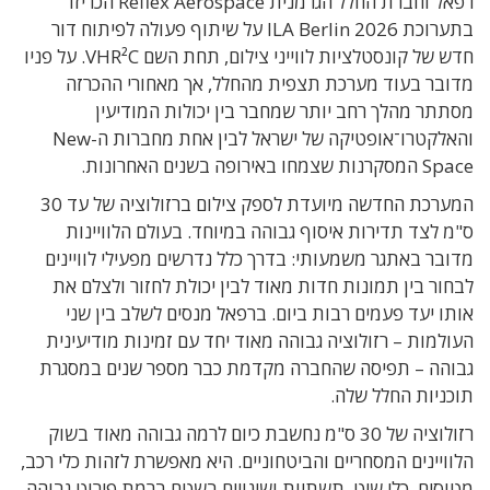
רפאל וחברת החלל הגרמנית Reflex Aerospace הכריזו
בתערוכת ILA Berlin 2026 על שיתוף פעולה לפיתוח דור
חדש של קונסטלציות לווייני צילום, תחת השם VHR²C. על פניו
מדובר בעוד מערכת תצפית מהחלל, אך מאחורי ההכרזה
מסתתר מהלך רחב יותר שמחבר בין יכולות המודיעין
והאלקטרו־אופטיקה של ישראל לבין אחת מחברות ה-New
Space המסקרנות שצמחו באירופה בשנים האחרונות.
המערכת החדשה מיועדת לספק צילום ברזולוציה של עד 30
ס"מ לצד תדירות איסוף גבוהה במיוחד. בעולם הלוויינות
מדובר באתגר משמעותי: בדרך כלל נדרשים מפעילי לוויינים
לבחור בין תמונות חדות מאוד לבין יכולת לחזור ולצלם את
אותו יעד פעמים רבות ביום. ברפאל מנסים לשלב בין שני
העולמות – רזולוציה גבוהה מאוד יחד עם זמינות מודיעינית
גבוהה – תפיסה שהחברה מקדמת כבר מספר שנים במסגרת
תוכניות החלל שלה.
רזולוציה של 30 ס"מ נחשבת כיום לרמה גבוהה מאוד בשוק
הלוויינים המסחריים והביטחוניים. היא מאפשרת לזהות כלי רכב,
מטוסים, כלי שיט, תשתיות ושינויים בשטח ברמת פירוט גבוהה,