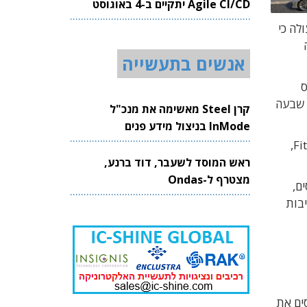
Agile CI/CD יתקיים ב-4 באוגוסט
2026
את דירוג המעסיקים לשנת 2026, שממנו עולה כי
אנשים בתעשייה
ס
 אחת שבעה
קרן Steel מאשימה את מנכ"ל
InMode בניצול מידע פנים
לראשונה פרסמה CofaceBDi גם דירוג נפרד לחברות הייטק המעסיקות עד 100 עובדים. בראש הרשימה ניצבת Fitness22,
ראש המוסד לשעבר, דוד ברנע,
מצטרף ל-Ondas
ם,
יבות
ום הראשון, לפני אלביט מערכות ורפאל. ב-CofaceBDi מייחסים את