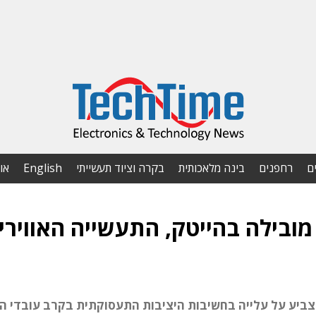
ם
רחפנים
בינה מלאכותית
בקרה וציוד תעשייתי
English
או
מובילה בהייטק, התעשייה האווירי
וג המעסיקים של CofaceBDi לשנת 2026 מצביע על עלייה בחשיבות היציבות התעסוקתית בקרב עובד