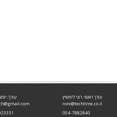
עורך ראשי: רוני ליפשיץ
עורך: יוחא
sch@gmail.com
roni@techtime.co.il
923331
054-7882840