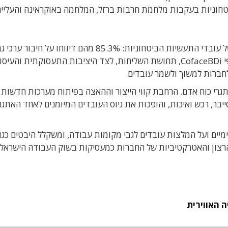
טחוניות בעקבות מלחמת חרבות ברזל, המלחמה באוקראינה והעליי
אחד הנתונים הבולטים בסקר הוא רמת המחוברות של עובדי התעשיות הביטחוניות: 85.3% מהם דיווחו על חיבו
למקום עבודתם, לעומת 76% בלבד בכלל המשק. לפי CofaceBDi, תחושת השליחות, לצד היציבות התעסוקתית והעיס
לחברות למשוך ולשמר עובדים.
רי כוח אדם. הרחבת קווי הייצור וההאצה בפיתוח מערכות חדשות
ייבר, רכש ואיכות, והופכות את גיוס העובדים המיומנים לאחד האתגר
י עובדים אנונימיים ועל המלצות עובדים לגבי מקומות עבודה, ומשקלל היבטים כג
הרצון והאטרקטיביות של החברות כמעסיקות בשוק העבודה הישראלי
 האווירית