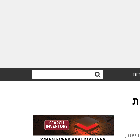
דות
ת
י ההייטק,