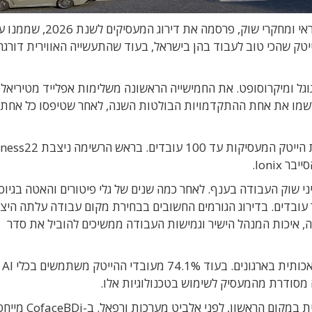
חברת CofaceBDi, המספקת מידע עסקי, דירוגי אשראי ומחקרי שוק, פרסמה 
טק שהכי טוב לעבוד בהן בישראל, בעוד שהתעשייה האווירית דורגה
גוגל ומיקרוסופט. את החמישייה הראשונה משלימות אפלייד מטיריאל
אל ו-SAP. עוד עולה מהדירוג כי NICE ו-Apple רשמו את אחת ההתקדמויות הבולטות השנה, לאחר שטיפסו כל
י שוק העבודה בענף. לאחר כמה שנים של גלי פיטורים והאטה בגיוסי
 עובדים. בדירוג הגורמים החשובים בבחירת מקום עבודה עלתה היצ
, איכות המנהל הישיר וגמישות העבודה ממשיכים להוביל את סדר
הסקר מצא גם פער משמעותי בהטמעת כלי בינה מלאכותית בארגונים. בעוד 74.1% מעובדי ההייטק משתמשים בכלי AI
בענף התעשיות הביטחוניות דורגה התעשייה האווירית במק