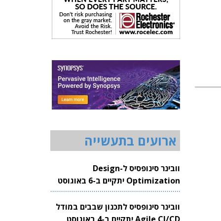
ארועים בתעשייה
וובינר סינופסיס ל-Design
Optimization יתקיים ב-6 באוגוסט
2026
וובינר סינופסיס לתכנון שבבים במודל
Agile CI/CD יתקיים ב-4 באוגוסט