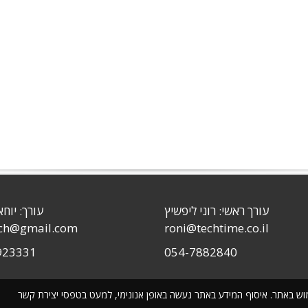
עורך ראשי: רוני ליפשיץ
עורך: יוחא
sch@gmail.com
roni@techtime.co.il
923331
054-7882840
שימוש באתר. איסוף המידע באתר נעשה באופן אנונימי, למעט בטפסי יצירת קשר