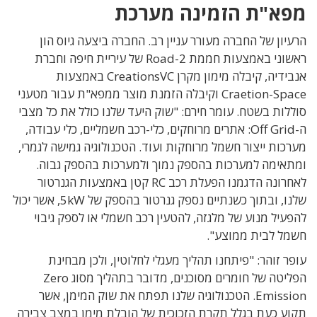
מפא"ת הזמינה מערכת
הרעיון של החברה מעורר עניין רב. החברה ביצעה גיוס הון
ראשוני באמצעות חממת Road-2 של עיריית חיפה וחברת
אנבידיה, קיבלה מימון מקרן CreationsVC באמצעות
Craetion-Space וקיבלה הזמנת מוצר ממפא"ת עבור מטעני
סוללות בשטח. עומר חירם: "שוק היעד שלנו כולל את כל מצבי
ה-Off Grid: אתרים מרוחקים, כלי-רכב חשמליים, כלי עבודה,
מערכות ייצור חשמל מרוחקות ועוד. הטכנולוגיה גמישה לגמרי,
ומתאימה למערכות בהספק נמוך ולמערכות בהספק גבוה.
לאחרונה הדגמנו הפעלת רכב RC קטן באמצעות הגנרטור
שלנו, ובתוך כשנתיים נספק גנרטור בהספק של 5kW, אשר יכול
להפעיל מנוע של מלגזה, להטעין רכב חשמלי או לספק גיבוי
חשמל לבית ממוצע".
עופר זוהר: "פיתחנו תהליך מעגלי לחלוטין, ולכן מבחינת
הפליטה של חומרים מסוכנים, מדובר בתהליך מסוג Zero
Emission. הטכנולוגיה שלנו תפתח את שוק המימן, אשר
תקוע כעת בגלל תקרת הזכוכית של הובלת מימן במצב צבירה