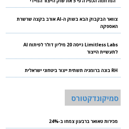
"המלחמה הכפילה פי 5 את שוק הייצור המיידי"
צוואר הבקבוק הבא בשוק ה-AI אורב בקצה שרשרת
האספקה
Limitless Labs גייסה 20 מיליון דולר לפיתוח AI
לתעשיית הייצור
RH בונה ברומניה תשתית ייצור ביטחוני ישראלית
סמיקונדקטורס
מכירות טאואר ברבעון צמחו ב-24%