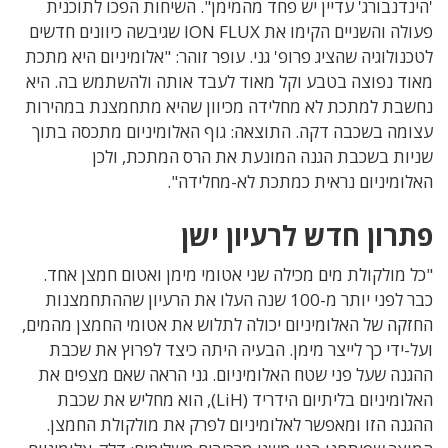
'הינדנבורג' עדיין יש פחד מהמימן". השיחות הפכו לתוכנית
פעולה והשניים הקימו את ION FLUX שגיבשה כיוונים חדשים
לטכנולוגיה שהציג פרופ' גני. עופר זוהר: "אלומיניום היא מתכת
מאוד נפוצה בטבע וקל מאוד לעבד אותה ולהשתמש בה. היא
נחשבת למתכת לא מחלידה מכיוון שהיא מתחמצנת במהירות
עצומה בשכבה דקה. התוצאה: גוף האלומיניום מתכסה בתוך
שניות בשכבת הגנה המונעת את הרס המתכת, ולכן
האלומיניום נראית כמתכת לא-מחלידה".
פתרון חדש לרעיון ישן
"כל מולקולת מים מכילה שני אטומי מימן ואטום חמצן אחד.
כבר לפני יותר מ-100 שנה העלו את הרעיון שההתחמצנות
החזקה של האלומיניום יכולה לתלוש את אטומי החמצן מהמים,
ועל-ידי כך לייצר מימן. הבעיה היתה כיצד לפרוץ את שכבת
ההגנה שעל פני שטח האלומיניום. גני הראה שאם מצפים את
האלומיניום בליתיום הידריד (LiH), הוא מחליש את שכבת
ההגנה הזו ומאפשר לאלומיניום לפרק את מולקולת החמצן.