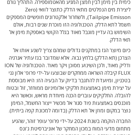
כימית בין מימן לבין חמצן המגיע מהאטמוספירה. התהליך גורם
ליצירת מים הנפלטים מתאי הדלק כתוצר לוואי (Zero
Tailpipe Emisson), ולשחרור אלקטרונים חופשיים המספקים
חשמל לתא הדלק. הטכנולוגיה הזו מוכרת שנים רבות, אולם
השימוש בה עדיין מוגבל מאוד בגלל הקושי באספקת מימן אל
תאי הדלק.
כיום מיוצר הגז במתקנים גדולים שמהם צריך לשנע אותו אל
הצרכן (תא הדלק) בלחץ גבוה. אלא שמדובר בגז עתיר אנרגיה
ודליק מאוד, ולכן השינוע מסוכן ויקר מאוד. הטכנולוגיה של ION
FLUX קיבלה השראה ממחקרים שבוצעו על-ידי פרופ' אלון גני
בטכניון, ומיועדת להתגבר בדיוק על הבעיה הזו: היא מבוססת
על יצירת מימן באמצעות חלקיקי אלומיניום ממוחזר, זול ובטוח
להובלה. החלקיקים עוברים הכנה מיוחדת מראש, וכאשר היא
מוכנסים באמצעות פוד סגור אל מכשיר ייצור החשמל, המימן
נוצר במקום ומוזן אל תא הדלק (בדומה למכונת קפה ביתית).
החברה הוקמה בשנת 2024 על-ידי פרופ' עופר זוהר, שהגיע
מתחום מדעי המוח במכון המחקר של אוניברסיטת ג'ונס