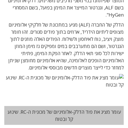
המוצר שפיתחנו בנוי משני מרכיבים משלימים: דלק-אלומיניום
בשם ALF, וגנרטור המייצר את המימן בפועל, בשם המסחרי
HyGen".
הדלק של החברה (ALF) מגיע במתכונת של חלקיקי אלומיניום
מצופים ליתיום הידריד, ארוזים בתוך פודים סגורים. זהו חומר
מוצק ויציב, נוח לאיחסון ולשילוח. הפודים האלה מוזנים לתוך
הגנרטור, ושם הם מתערבבים במים ומפיקים גז מימן המוזן
ישירות לכל סוגי תאי הדלק. לאחר הפקת המימן, פתיתי
האלומיניום הופכים לאלומינה, שהיא אלומיניום מחומצן שניתן
למחזר כדי לייצר מוצרים חדשים מבוססי אלומיניום.
עומר מציג את פוד הדלק-אלומיניום של מכונית ה-RC. שינוע
קל ובטוח