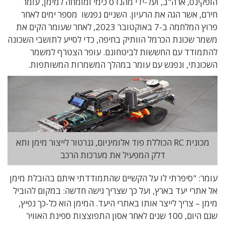
הופקינס, ארה"ב, ועל-ידי מהנדס כימי ומומחה למימן, עומר
חירם, אשר הגה את הרעיון. השניים נפגשו מספר ימים לאחר
פרוץ המלחמה ב-7 באוקטובר 2023, לאחר שעומר הקים את
משמר שכונת הכרמל הוותיק בחיפה, כדי לסייע לתושבי השכונה
להתמודד עם החששות לביטחונם. עופר הצטרף למשמר
השכונתי, ונפגש עם עומר במהלך המשמרות המשותפות.
מכונית RC הכוללת פוד אלומיניום, גנרטור לייצור מימן ותא
דלק המפעיל את מערכות הרכב
עומר: "סיפרתי לו על הקשיים שהתמודדתי איתם בהובלת מימן
אל אתרי יעד בארץ, ועל כך שצריך גישה חדשה: במקום להוביל
מימן – צריך לייצר אותו באתרי היעד. המימן הוא כל-כך נפיץ,
שגם היום, 100 שנים לאחר אסון התפוצצות ספינת האוויר