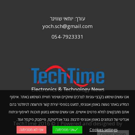
עורך: יוחאי שוויגר
yoch.sch@gmail.com
054-7923331
אנו עושים שימוש בקבצי עוגיות לצרכים שיווקיים ושיפור חוויית השימוש באתר. איסוף
המידע באתר נעשה באופן אנונימי, למעט בטפסי יצירת קשר והרשמה לניוזלטר בהם
אתם מתבקשים למלא פרטים אישיים. אנו עושים שימוש במגוון תוכנות לאיסוף וניתוח
אנליטי של הנתונים באופן אנונימי לרבות: גוגל אנליטיקס, פייסבוק פיקסל ועוד.
TechTime 2016 © | Powered and designed by
Cookies settings
אני מסכימ/ה
אני לא מסכימ/ה
Planwize
Cookies settings