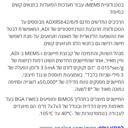
בטכנולוגיית
iMEMS
עבור מערכות הפועלות בתנאים קשים
במיוחד.
הרכיבים החדשים מדגם ADXRS642/6/9 מבוססים על
הטכנולוגיה מרובעת הטרנזיסטורים של ADI, המאפשרת לבטל
את ההשפעה הלינארית של תאוצה וזעזועים, על-מנת לאפשר
חישה רגישה גם בתנאי הלם וזעזועים קשים.
מנהל השיווק והתמיכה של קבוצת חיישנים ו-MEMS ב-ADI,
וויין מאייר, אמר שהחיישנים החדשים השיגו רמות רגישות של
0.015°sec/g. "הם זקוקים לזרם של 3.5mA ולזמן הפעלה של
3 מילי-שניות בלבד". באמצעות תוספת ש נגד חיצוני,
החיישנים מספקים טווח מדידה של ±50,000° לשנייה וסחיפה
נמוכה מאוד של 8° לשעה.
החיישנים מיוצרים בתהליך BiMOS ומופיעים במארז BGA בעל
תאימות פינים הדדית ובגודל של 7x7x3 מ"מ. הם מיועדים
לעבודה בטמפרטורות של -40°C עד 105ºC.
למידע נוסף:
www.analog.com/gyro