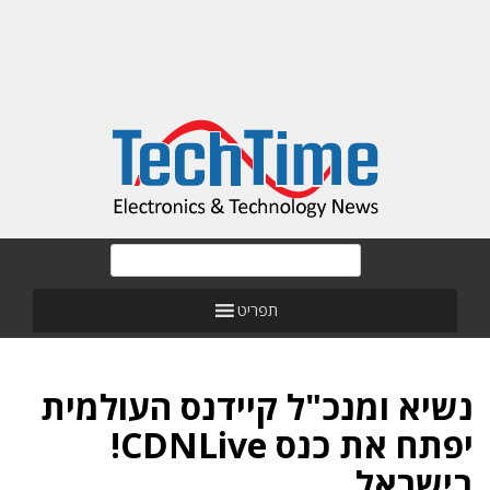
תפריט
נשיא ומנכ"ל קיידנס העולמית
יפתח את כנס CDNLive!
בישראל