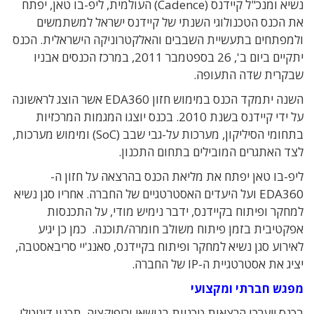
נשיא ומנכ"ל קיידנס (Cadence) העולמית, ליפ-בו טאן, יפתח
את הכנס הטכנולוגי השנתי של קיידנס ישראל למשתמשים
ולמפתחים בתעשיית השבבים והאלקטרוניקה הישראלית. הכנס
יתקיים ביום ב', 26 בספטמבר 2011, במרכז הכנסים אבניו
שבקרית שדה התעופה.
השנה יתמקד הכנס במימוש חזון EDA360 אשר הוצג לראשונה
על ידי קיידנס בשנת 2010. בכנס יוצגו המגמות המרכזיות
בתחומי הסיליקון, מערכות על-גבי שבב (SoC) ומימוש מערכות,
לצד האתגרים המובילים בתחום התכנון.
ליפ-בו טאן יפתח את מליאת הכנס בהרצאה על חזון ה-
EDA360 ועל היעדים האסטרטגיים של החברה. אחריו סגן נשיא
למחקר ופיתוח בקיידנס, ידבר נימיש מודי, על התכנסות
אפקטיבית בזמן פיתוח משולב חומרה/תוכנה. כמן כן יגיע
לאירוע סגן נשיא למחקר ופיתוח בקיידנס, סאנג'יי סריבאסטבה,
יציג את אסטרטגיית ה-IP של החברה.
מפגש חברתי ומקצועי
בכנס ייערכו הרצאות טכניות בנושאי וריפיקציה, תכנון דיגיטלי,