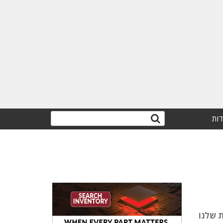
דות
בות שלנו