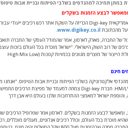
 במתן תמיכה למהנדסים בשלבי הפיתוח ובניית אבות טיפוס"
 ומאפשר לבצע הזמנות בשקלים
מפיצת הרכיבים האמריקאית Digi-key הכריזה על השקת אתר רכש רכיבים ייעודי 
ועל מהכתובת
www.digikey.co.il
.
ול של החברה, מארק לארסון, אמר שהמודל העסקי של החברה תואם
ים של רוב השוק הישראלי. "ישראל מוכרת בכל העולם בזכות עוצ
הפיתוח שלה, וביכולת הייצור של מוצרים מגוונים בכמויות קטנות (High Mix Low
ם חינם
 תמיכה למהנדסי אלקטרוניקה בשלבי הפיתוח ובניית אבות הטיפוס. "אנחנו מ
ביכולת שלנו לתמוך בהצגת מוצרים חדשים ובייצור HM/LV. חברת Digi-key צמחה למעמד של מפיצת הרכיבים הח
ה, והוספת ישראל למאמצי ההתרחבות שלנו בעולם היא אבן דרך
ת, ומאפשר לבצע הזמנות בשקלים. לארסון אמר שפרופיל הרכיבים ש
א מוכרת בכל העולם, וכולל רכיבים אנלוגיים, מעגלים מוכללים, רכי
דיסקרטיים, רכיבים פסיביים ורכיבים אלקטרו-מכניים. החברה מסרה שבהזמנות מעל 800 שקל המשלוח יהיה חי