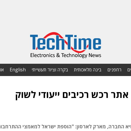
ם
רחפנים
בינה מלאכותית
בקרה וציוד תעשייתי
English
או
Digi- השיקה אתר רכש רכיבים ייעודי לשוק
 חינם להזמנות מעל 800 שקל. נשיא החברה, מארק לארסון: "הוספת ישראל למאמצי ההתרח