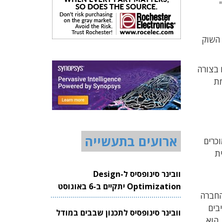
עבור השוק
 בצורה
מת
ארועים בתעשייה
וכרים
מישית
וובינר סינופסיס ל-Design
Optimization יתקיים ב-6 באוגוסט
החברה
2026
בים
וובינר סינופסיס לתכנון שבבים במודל
נם. בנוסף, הוא