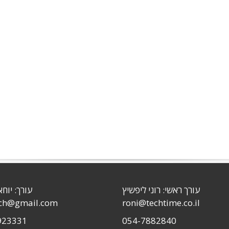
עורך ראשי: רוני ליפשיץ
עורך: יוחא
sch@gmail.com
roni@techtime.co.il
923331
054-7882840