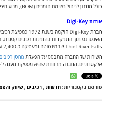
כולל מנגנון לניהול רשימת חומרים (BOM), מנוע חיפוש לפי פרמטרים שונים, ספריית הדרכות והעשרה טכנולוגית.
אודות
Digi-Key
האינטרנט תוך התמקדות בהזמנות רכיבים קטנות, בי
Thief River Falls שבמינסוטה ומעסיקה כ-2,400 עובדים – כמחצית מתושבי העיירה.
השירות של החברה מתבסס על הפעלת
מחסן רכיבים
אלקטרוניים. החברה מדווחת שהיא מספקת מענה ל-2,400 פניות ביום ומבצעת כ-3.5 מיליון משלוחים בשנה.
פורסם בקטגוריות:
חדשות
,
רכיבים
,
שיווק והפצ