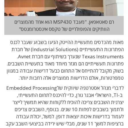
רם סאטאפאן. "מעבד MSP430 הוא אחד מהמוצרים
הוותיקים והפופולריים של טקסס אינסטרומנטס"
מאות מהנדסים מתעשיית ההייטק הגיעו בשבוע שעבר לכנס
הפתרונות התעשייתיים (Industrial Solutions) של חברת
Texas Instruments שנערך בשיתוף עם חברת Avnet.
פתרונות תעשייתיים הם מגזר מיוחד מאוד בתעשיית השבבים.
בשוק מקובל להתייחס אל התחום כבעל דרישות עבודה במגוון
טמפרטורות, אולם הדרישות ממוצרים אלה רחבות יותר.
לדברי
מנהל אסטרטגיה שיווקית של
Embedded Processing
ב-
TI
, הישראלי אבנר גורן, כדי להיכנס לתחום התעשייתי,
יצרנית השבבים צריכה להוכיח ללקוחות שהיא תמשיך לייצר
ולתמוך בשבבים לפחות 10 שנים. בנוסף, השבבים צריכים
לעמוד בדרישות איכות יוצאות דופן. למשל, יכולת עבודה
ברציפות למשך 11 שנים, מבלי שיש ירידה בביצועי השבב עקב