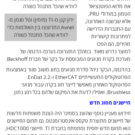
את מלוא הפוטנציאל
הטמון במודולי PRU,
ירון קגן מ-TI (מימין) וטל סגמן מ-
אלא שבשנה האחרונה,
Avnet התרוצצו בין האולמות כדי
עם התגברות הדרישה
לוודא שהכל מתנהל כשורה
לפתרונות קישוריות
מהירים, הם הפכו
למוצר נדרש מאוד. במהלך התערוכה נערכה הדגמה של
מערכת בקרת מנועים המבוססת על בקר של חברת Beckhoff.
בהדגמה, הבקר ניהל סדרת מנועים בחוג משוב סגור באמצעות
הפרוטוקולים התעשייתיים EtherCAT ו-EnDat 2.2.
הפרוטוקול האחרון מאפשר לייצר חוג בקרה עבור מנועי
Brushless, ואפילו לדעת את המיקום שלהם בכל רגע נתון.
חיישנים מסוג חדש
חידוש מעניין נוסף שהוצג בסמינר היה הצגת משפחות חדשות
של חיישנים מתוצרת טקסס אינסטרומנטס. גם תחום החיישנים
הוא תחום חדש יחסית ומתפתח בחברת TI. חיישני HDC1000,