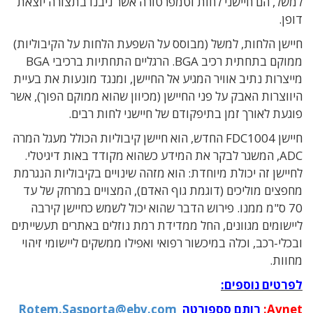
למשל, הם חיישני לחות וטמפרטורה אשר ניבנו בתצורה יוצאת
דופן.
חיישן הלחות, למשל (מבוסס על השפעת הלחות על הקיבוליות)
ממוקם בתחתית רכיב BGA. הרגליים התחתיות ברכיבי BGA
מייצרות נתיב אוויר המגיע אל החיישן, ומנגד מונעות את בעיית
היווצרות האבק על פני החיישן (מכיוון שהוא ממוקם הפוך), אשר
פוגעת לאורך זמן בתיפקודם של חיישני לחות רבים.
חיישן FDC1004 החדש, הוא חיישן קיבוליות הכולל מעגל המרה
ADC, המשגר לבקר את המידע כשהוא מקודד באות דיגיטלי.
לחיישן זה יכולת מיוחדת: הוא מזהה שינויים בקיבוליות הנגרמת
מחפצים מוליכים (דוגמת גוף האדם), המצויים במרחק של עד
70 ס"מ ממנו. פירוש הדבר שהוא יכול לשמש כחיישן קירבה
ליישומים מגוונים, החל ממדידת רמת נוזלים באתרים תעשייתים
ובכלי-רכב, וכלה במיכשור רפואי ואפילו ממשקים ליישומי זיהוי
מחוות.
לפרטים נוספים:
Avnet:
רותם סספורטה
Rotem.Sasporta@ebv.com