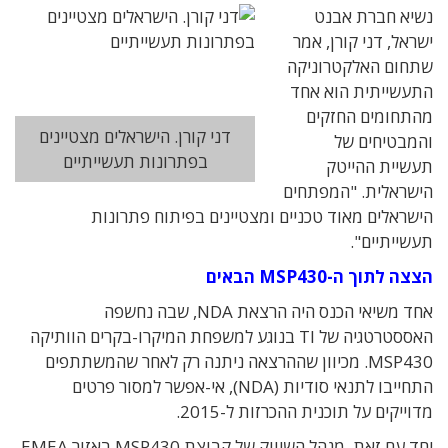
נשיא חברת אבנט
ישראל, דני קורן, אמר
שתחום האלקטרוניקה
התעשייתית הוא אחד
מהתחומים החזקים
דני קורן. הישראלים מצטיינים
והמבטיחים של
בפתרונות תעשייתיים
תעשיית ההייטק
הישראלית. "המפתחים
הישראלים מאוד טכניים ומצטיינים בפיתוח פתרונות
תעשייתיים".
הצצה לתוך ה-MSP430 הבאים
אחד משיאי הכנס היה הרצאת NDA, שבה נחשפה
האססטרטגיה של TI בנוגע למשפחת המיקרו-בקרים הוותיקה
MSP430. מכיוון שההרצאה ניתנה רק לאחר שהמשתתפים
התחייבו לתנאי סודיות (NDA), אי-אפשר למסור פרטים
מדוייקים על תוכנית ההכרזות ל-2015.
יחד עם זאת, מנהל השיווק של קבוצת MSP430 באזור EMEA,