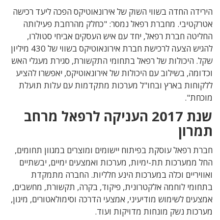
הירידה החדה בשווי השוק של אירונאוטיקס הפכה ליעד רכישה
אטרקטיבי. מחברת רפאל נמסר: "כחלק מהרחבת פעילותה
החליטה חברת רפאל, יחד עם איש העסקים אביחי סטולרו,
להגיש הצעה לרכישת חברת אירונאוטיקס בשווי של 430 מיליון
שקל. היכולות של רפאל בתחומי התקשורת, סגירת מעגלי האש
וכדומה, בשילוב עם היכולות של אירונאוטיקס, יאפשרו להציע
ללקוחות בארץ ובחו"ל מערכות מתקדמות עם עלות תועלת
מוכחת".
שנת 2017 העניקה לרפאל מרחב
תמרון
חברת רפאל עוסקת בפיתוח יישומים ומוצרים במגוון תחומים,
החל ממערכות תת-ימיות, מערכות ואמצעים ימיים, יבשתיים
ואוויריים וכלה במערכות הינע חלליות. החברה מתמקדת
בתחומי לוחמה אלקטרונית, פיקוד, בקרה, תקשורת, מחשבים,
אמצעים לשימוש מודיעיני, אמצעי הדרכה וסימולאטורים, מיגון,
מערכות נשק מונחות מדויקות ועוד.