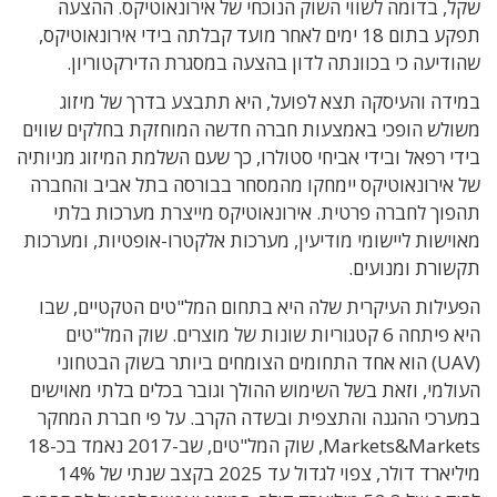
שקל, בדומה לשווי השוק הנוכחי של אירונאוטיקס. ההצעה
תפקע בתום 18 ימים לאחר מועד קבלתה בידי אירונאוטיקס,
שהודיעה כי בכוונתה לדון בהצעה במסגרת הדירקטוריון.
במידה והעיסקה תצא לפועל, היא תתבצע בדרך של מיזוג
משולש הופכי באמצעות חברה חדשה המוחזקת בחלקים שווים
בידי רפאל ובידי אביחי סטולרו, כך שעם השלמת המיזוג מניותיה
של אירונאוטיקס יימחקו מהמסחר בבורסה בתל אביב והחברה
תהפוך לחברה פרטית. אירונאוטיקס מייצרת מערכות בלתי
מאוישות ליישומי מודיעין, מערכות אלקטרו-אופטיות, ומערכות
תקשורת ומנועים.
הפעילות העיקרית שלה היא בתחום המל"טים הטקטיים, שבו
היא פיתחה 6 קטגוריות שונות של מוצרים. שוק המל"טים
(UAV) הוא אחד התחומים הצומחים ביותר בשוק הבטחוני
העולמי, וזאת בשל השימוש ההולך וגובר בכלים בלתי מאוישים
במערכי ההגנה והתצפית ובשדה הקרב. על פי חברת המחקר
Markets&Markets, שוק המל"טים, שב-2017 נאמד בכ-18
מיליארד דולר, צפוי לגדול עד 2025 בקצב שנתי של 14%