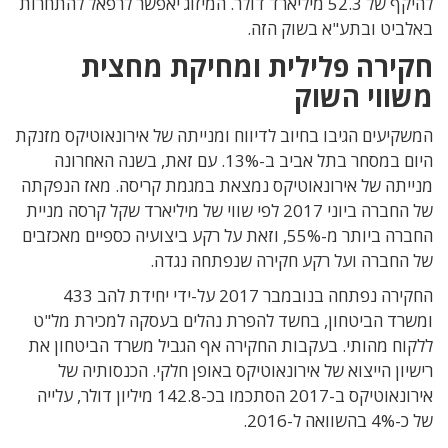
להיקף של 52.3 מיליארד דולר. המיזוג יאפשר לרפאל להתחרות
באלביט ובתע"א בשוק הזה.
חקירה פלילית ומחיקת מחצית
משווי השוק
המשקיעים הגיבו בחיוב לדיווח ומנייתה של אירונאוטיקס מזנקת
היום במסחר בתל אביב ב-13%. עם זאת, בשנה האחרונה
מנייתה של אירונאוטיקס נמצאת במגמת קריסה. מאז הנפקתה
של החברה ביוני 2017 לפי שווי של מיליארד שקל קרסה מניית
החברה ביותר מ-55%, וזאת על רקע ביצועיה כספיים מאכזבים
של החברה ועל רקע חקירה שנפתחה נגדה.
החקירה נפתחה בנובמבר 2017 על-ידי יחידת להב 433
ומשרד הביטחון, בחשד להפרת נהלים בעסקה למכירת מל"ט
ללקוח מהותי. בעקבות החקירה אף הגביל משרד הביטחון את
רישיון הייצוא של אירונאוטיקס באופן חלקי. הכנסותיה של
אירונאוטיקס ב-2017 הסתכמו בכ-142.8 מיליון דולר, עלייה
של כ-4% בהשוואה ל-2016.