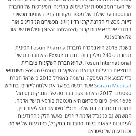
של העור המבוססות על שימוש בקרינה. המערכות של החברה
מבוססות על שילוב של מספר מקורות קרינה שונים: מכשירי
לייזר, מכשירי הקרנת קרני רדיו (RF), מכשירים המקרינים אור
בתדרי אינפרא אדום קרוב (Near Infrared) ופולסים של אור
פלואורסצנטי.
בשנת 2013 היא נמכרה לחברת Fosun Pharma הסינית
תמורת כ-240 מיליון דולר. חברת Fosun היא חבר בת של
Fosun International, שהיא חברת השקעות ציבורית
הנמצאת בבעלות קבוצת ההשקעות Fosun Group משנגחאי.
כדי לבצע את העיסקה, נרשמה באפריל 2013 בישראל חברת
Sisram Medical
אשר רכשה בפועל את אלמה לייזרים. בחודש
ספטמבר 2017 היא הונפקה בבורסה של הונג קונג (סימול
1696.HK). כיום סיסראם היא מעטפת בורסאית של אלמה,
המוגדרת כחברה בת שלה. מנכ"ל סיסראם הוא ליאור דיין,
המשמש גם כמנכ"ל אלמה לייזרים, כאשר חלק מההודעות
לעיתונות יוצאות בשתי החברות במקביל, כהודעות של אלמה
וכהודעות של סיסראם.