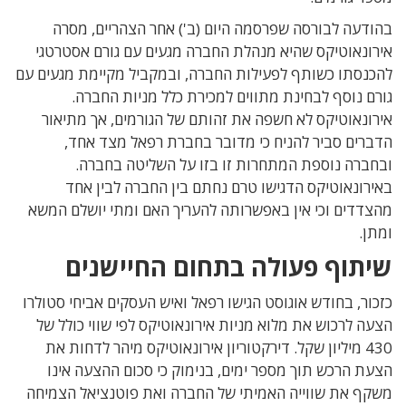
בהודעה לבורסה שפרסמה היום (ב') אחר הצהריים, מסרה
אירונאוטיקס שהיא מנהלת החברה מגעים עם גורם אסטרטגי
להכנסתו כשותף לפעילות החברה, ובמקביל מקיימת מגעים עם
גורם נוסף לבחינת מתווים למכירת כלל מניות החברה.
אירונאוטיקס לא חשפה את זהותם של הגורמים, אך מתיאור
הדברים סביר להניח כי מדובר בחברת רפאל מצד אחד,
ובחברה נוספת המתחרות זו בזו על השליטה בחברה.
באירונאוטיקס הדגישו טרם נחתם בין החברה לבין אחד
מהצדדים וכי אין באפשרותה להעריך האם ומתי יושלם המשא
ומתן.
שיתוף פעולה בתחום החיישנים
כזכור, בחודש אוגוסט הגישו רפאל ואיש העסקים אביחי סטולרו
הצעה לרכוש את מלוא מניות אירונאוטיקס לפי שווי כולל של
430 מיליון שקל. דירקטוריון אירונאוטיקס מיהר לדחות את
הצעת הרכש תוך מספר ימים, בנימוק כי סכום ההצעה אינו
משקף את שווייה האמיתי של החברה ואת פוטנציאל הצמיחה