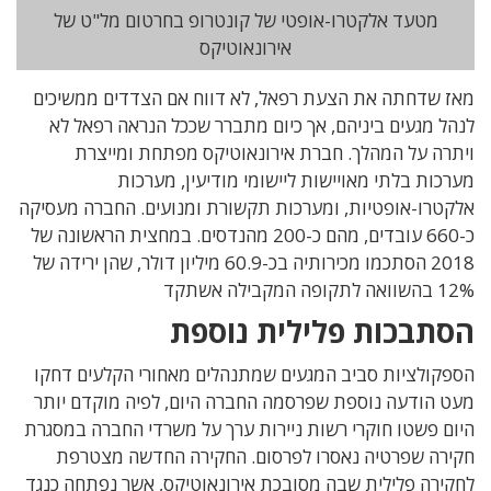
מטעד אלקטרו-אופטי של קונטרופ בחרטום מל"ט של
אירונאוטיקס
מאז שדחתה את הצעת רפאל, לא דווח אם הצדדים ממשיכים
לנהל מגעים ביניהם, אך כיום מתברר שככל הנראה רפאל לא
ויתרה על המהלך. חברת אירונאוטיקס מפתחת ומייצרת
מערכות בלתי מאויישות ליישומי מודיעין, מערכות
אלקטרו-אופטיות, ומערכות תקשורת ומנועים. החברה מעסיקה
כ-660 עובדים, מהם כ-200 מהנדסים. במחצית הראשונה של
2018 הסתכמו מכירותיה בכ-60.9 מיליון דולר, שהן ירידה של
12% בהשוואה לתקופה המקבילה אשתקד
הסתבכות פלילית נוספת
הספקולציות סביב המגעים שמתנהלים מאחורי הקלעים דחקו
מעט הודעה נוספת שפרסמה החברה היום, לפיה מוקדם יותר
היום פשטו חוקרי רשות ניירות ערך על משרדי החברה במסגרת
חקירה שפרטיה נאסרו לפרסום. החקירה החדשה מצטרפת
לחקירה פלילית שבה מסובכת אירונאוטיקס, אשר נפתחה כנגד