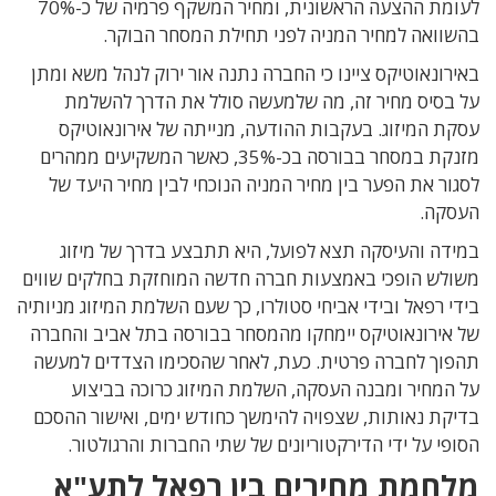
לעומת ההצעה הראשונית, ומחיר המשקף פרמיה של כ-70%
בהשוואה למחיר המניה לפני תחילת המסחר הבוקר.
באירונאוטיקס ציינו כי החברה נתנה אור ירוק לנהל משא ומתן
על בסיס מחיר זה, מה שלמעשה סולל את הדרך להשלמת
עסקת המיזוג. בעקבות ההודעה, מנייתה של אירונאוטיקס
מזנקת במסחר בבורסה בכ-35%, כאשר המשקיעים ממהרים
לסגור את הפער בין מחיר המניה הנוכחי לבין מחיר היעד של
העסקה.
במידה והעיסקה תצא לפועל, היא תתבצע בדרך של מיזוג
משולש הופכי באמצעות חברה חדשה המוחזקת בחלקים שווים
בידי רפאל ובידי אביחי סטולרו, כך שעם השלמת המיזוג מניותיה
של אירונאוטיקס יימחקו מהמסחר בבורסה בתל אביב והחברה
תהפוך לחברה פרטית. כעת, לאחר שהסכימו הצדדים למעשה
על המחיר ומבנה העסקה, השלמת המיזוג כרוכה בביצוע
בדיקת נאותות, שצפויה להימשך כחודש ימים, ואישור ההסכם
הסופי על ידי הדירקטוריונים של שתי החברות והרגולטור.
מלחמת מחירים בין רפאל לתע"א