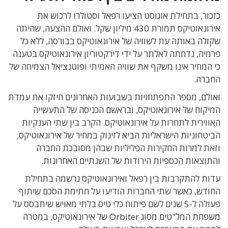
כזכור, בתחילת אוגוסט הציעו רפאל וסטולרו לרכוש את
אירונאוטיקס תמורת 430 מיליון שקל. ואולם ההצעה, שהיתה
שקולה באותה עת לשוויה של אירונאוטיקס בבורסה, ללא כל
פרמיה, נדחתה לאלתר על ידי דירקטוריון אירונאוטיקס בטענה
כי המחיר אינו משקף את שוויה האמיתי ופוטנציאל הצמיחה של
החברה.
ואולם, מספר התפתחויות בשבועות האחרונים חיזקו את עמדת
המיקוח של אירונאוטיקס, ובראשם הכניסה של התעשייה
האווירית לתחרות על אירונאוטיקס. הקרב בין שתי הענקיות
הביטחוניות הישראליות הביא לזינוק במחיר של אירונאוטיקס,
וזאת למרות החקירות הפליליות שבהן מסובכת החברה
והתוצאות הכספיות הירודות של השנתיים האחרונות.
עדות להתקרבות בין רפאל ואירונאוטיקס נרשמה בתחילת
החודש, כאשר שתי החברות הודיעו על חתימת הסכם שיתוף
פעולה ל-5 שנים לשם פיתוח כלי טיס בלתי מאויש שיתבסס על
משפחת המל"טים מסוג Orbiter של אירונאוטיקס, במטרה