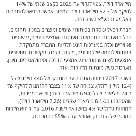
מיליארד דולר, צפוי לגדול עד 2025 בקצב שנתי של 14%
להיקף של 52.3 מיליארד דולר. המיזוג יאפשר לרפאל להתחרות
באלביט ובתע"א בשוק הזה.
חברת רפאל עוסקת בפיתוח יישומים ומוצרים במגוון תחומים,
החל ממערכות תת-ימיות, מערכות ואמצעים ימיים, יבשתיים
ואוויריים וכלה במערכות הינע חלליות. החברה מתמקדת
בתחומי לוחמה אלקטרונית, פיקוד, בקרה, תקשורת, מחשבים,
אמצעים לשימוש מודיעיני, אמצעי הדרכה וסימולאטורים, מיגון,
מערכות נשק מונחות מדויקות ועוד.
בשנת 2017 דיווחה החברה על רווח נקי של 446 מיליון שקל
(124 מיליון דולר), צמיחה של 11% בצבר ההזמנות להיקף של
כ-24 מיליארד שקל (6.94 מיליארד דולר) ושיא במכירות,
שהסתכמו בכ-8.1 מיליארד שקלים (2.26 מיליארד דולר),
המהוות גידול של 4% בהשוואה לשנת 2016. צה"ל הוא הלקוח
המרכזי של החברה, ואחראי על כ-55% מהמכירות.