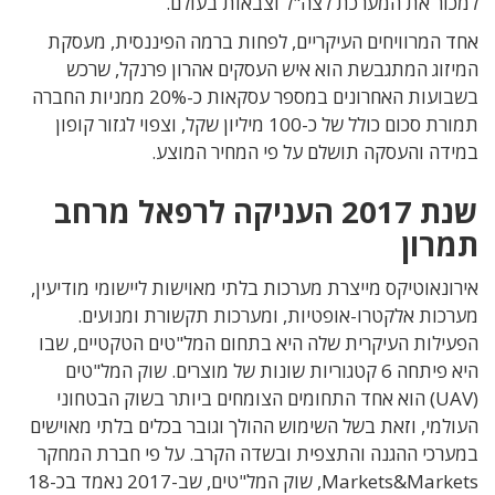
למכור את המערכת לצה"ל וצבאות בעולם.
אחד המרוויחים העיקריים, לפחות ברמה הפיננסית, מעסקת
המיזוג המתגבשת הוא איש העסקים אהרון פרנקל, שרכש
בשבועות האחרונים במספר עסקאות כ-20% ממניות החברה
תמורת סכום כולל של כ-100 מיליון שקל, וצפוי לגזור קופון
במידה והעסקה תושלם על פי המחיר המוצע.
שנת 2017 העניקה לרפאל מרחב
תמרון
אירונאוטיקס מייצרת מערכות בלתי מאוישות ליישומי מודיעין,
מערכות אלקטרו-אופטיות, ומערכות תקשורת ומנועים.
הפעילות העיקרית שלה היא בתחום המל"טים הטקטיים, שבו
היא פיתחה 6 קטגוריות שונות של מוצרים. שוק המל"טים
(UAV) הוא אחד התחומים הצומחים ביותר בשוק הבטחוני
העולמי, וזאת בשל השימוש ההולך וגובר בכלים בלתי מאוישים
במערכי ההגנה והתצפית ובשדה הקרב. על פי חברת המחקר
Markets&Markets, שוק המל"טים, שב-2017 נאמד בכ-18