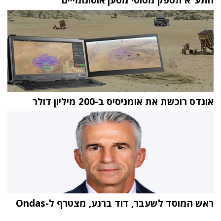
אונדס רוכשת את אומניסיס ב-200 מיליון דולר
ראש המוסד לשעבר, דוד ברנע, מצטרף ל-Ondas