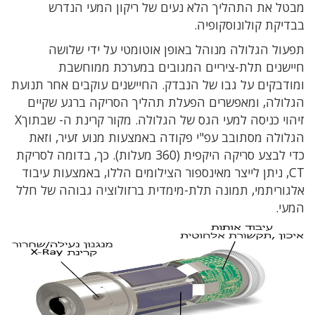
מבטל את התהליך הלא נעים של ריקון המעי הנדרש
בבדיקת קולונוסקופיה.
תפעול הגלולה מנוהל באופן אוטומטי על ידי שלושה
חיישנים תלת-ציריים המגובים במערכת ממוחשבת
ומודבקים על גבו של הנבדק. החיישנים עוקבים אחר תנועת
הגלולה, ומאפשרים הפעלת תהליך הסריקה ברגע שקיים
זיהוי כניסה למעי הגס של הגלולה. מקור קרינת ה-
שבתוך
X
הגלולה מסתובב עפ"י פקודה באמצעות מנוע זעיר, וזאת
כדי לבצע סריקה היקפית (360 מעלות). כך, בדומה לסריקת
CT
, ניתן לייצר מאינספור הצילומים הללו, באמצעות עיבוד
אלגוריתמי, תמונה תלת-מימדית ברזולוציה גבוהה של חלל
המעי.