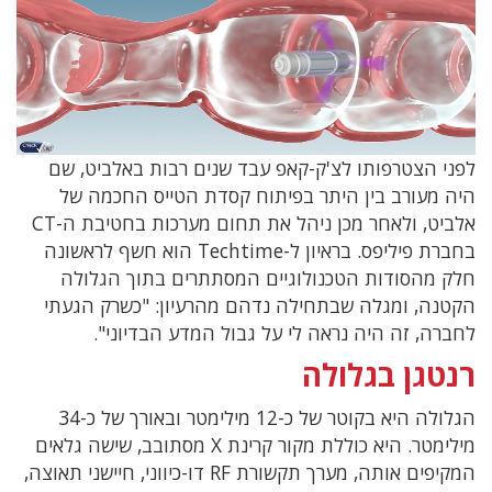
לפני הצטרפותו לצ'ק-קאפ עבד שנים רבות באלביט, שם
היה מעורב בין היתר בפיתוח קסדת הטייס החכמה של
אלביט, ולאחר מכן ניהל את תחום מערכות בחטיבת ה-
CT
בחברת פיליפס. בראיון ל-
Techtime
הוא חשף לראשונה
חלק מהסודות הטכנולוגיים המסתתרים בתוך הגלולה
הקטנה, ומגלה שבתחילה נדהם מהרעיון: "כשרק הגעתי
לחברה, זה היה נראה לי על גבול המדע הבדיוני".
רנטגן בגלולה
הגלולה היא בקוטר של כ-12 מילימטר ובאורך של כ-34
מילימטר. היא כוללת מקור קרינת
X
מסתובב, שישה גלאים
המקיפים אותה, מערך תקשורת
RF
דו-כיווני, חיישני תאוצה,