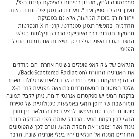
טמפרטורה ולחץ, מנגנון בטיחות להפסקת קרינת ה-
X
',
מערך ניהול הספק ועוד". מערכת הרנטגן של החברה אינה
ייחודית רק בזכות המיזעור, אלא גם בטכניקת
ההדמיה: במכשיר רנטגן סטנדרטי, קרני ה-
X
הנפלטות
מהמקור חודרות דרך האובייקט הנבדק ונקלטות בגלאי
המצוי מעברו השני, ועל-ידי כך מייצרות את תמונת החלל
הפנימי.
הגלאים של צ'ק-קאפ פועלים בשיטה אחרת: הם מודדים
את האנרגיה החוזרת (
Back-Scattered Radiation
),
הנהדף מרקמת המעי בחזרה אל הגלאים שבגלולה. מאחר
שלכל הפוטונים המשתחררים כתוצאה מפגיעת קרני ה-
X
ברקמת המעי יש ספקטרום אנרגטי דומה, ניתן לקבל תמונה
ממוחשבת של דופן המעי באמצעות טכנולוגיית של ספירת
פוטונים. הדבר גם מאפשר לבצע הפרדה מלאה בין תוכן
המעי לבין רקמת המעי. הנבדק שותה לפני הבדיקה חומר
ניגוד אשר "צובע" את תכולת המעי, וגורם לכך שהפוטונים
החוזרים ממנה אל הגלאים יהיו בעלי אנרגיה שונה. הדבר