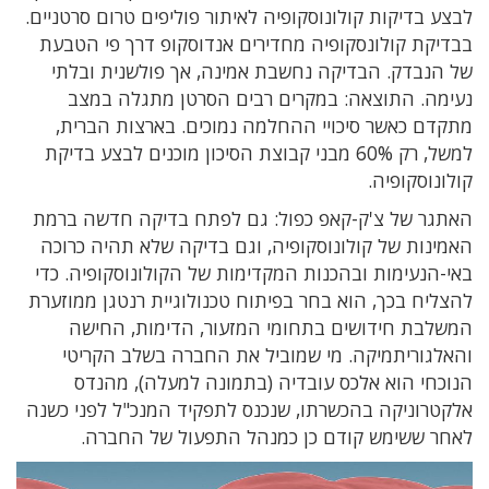
לבצע בדיקות קולונוסקופיה לאיתור פוליפים טרום סרטניים.
בבדיקת קולונסקופיה מחדירים אנדוסקופ דרך פי הטבעת
של הנבדק. הבדיקה נחשבת אמינה, אך פולשנית ובלתי
נעימה. התוצאה: במקרים רבים הסרטן מתגלה במצב
מתקדם כאשר סיכויי ההחלמה נמוכים. בארצות הברית,
למשל, רק 60% מבני קבוצת הסיכון מוכנים לבצע בדיקת
קולונוסקופיה.
האתגר של צ'ק-קאפ כפול: גם לפתח בדיקה חדשה ברמת
האמינות של קולונוסקופיה, וגם בדיקה שלא תהיה כרוכה
באי-הנעימות ובהכנות המקדימות של הקולונוסקופיה. כדי
להצליח בכך, הוא בחר בפיתוח טכנולוגיית רנטגן ממוזערת
המשלבת חידושים בתחומי המזעור, הדימות, החישה
והאלגוריתמיקה. מי שמוביל את החברה בשלב הקריטי
הנוכחי הוא אלכס עובדיה (בתמונה למעלה), מהנדס
אלקטרוניקה בהכשרתו, שנכנס לתפקיד המנכ"ל לפני כשנה
לאחר ששימש קודם כן כמנהל התפעול של החברה.