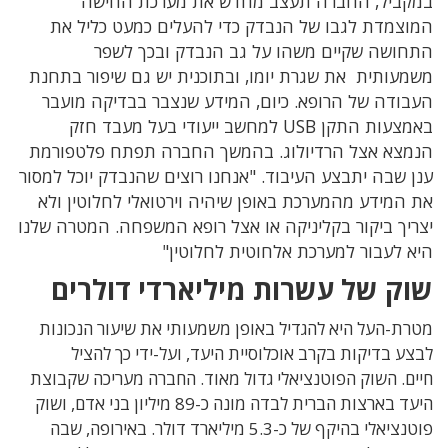
במקביל, החברה תעצב מחדש את מערכת החישה
המוצמדת לגבו של הנבדק כדי להעלים כמעט כליל את
התחושה שקיים משהו על גב הנבדק ובכך לשפר
משמעותית את שגרת יומו, ובתוכנית יש גם שיפור בתחנת
העבודה של הרופא. כיום, המידע שנצבר בבדיקה מועבר
באמצעות התקן
USB
למחשב ייעודי בעל מעבד חזק
הנמצא אצל הרדיולוג. בהמשך החברה תפתח פלטפורמת
ענן שבה יתבצע העיבוד. "אנחנו רוצים שהנבדק יוכל למסור
את המידע מהמערכת באופן שיהיה וירטואלי לחלוטין ולא
יצריך ביקור בקליניקה או אצל רופא המשפחה. המטרה שלנו
היא לעבור למערכת אלחוטית לחלוטין"
שוק של עשרות מיליארדי דולרים
מטרת-העל היא להגדיל באופן משמעותי את שיעור הנכונות
לבצע בדיקות בקרב אוכלוסיית היעד, ועל-ידי כך להציל
חיים.
השוק הפוטנציאלי גדול מאוד. החברה מעריכה שקבוצת
היעד בארצות הברית לבדה מונה כ-89 מיליון בני אדם, ושוק
פוטנציאלי בהיקף של כ-5.3 מיליארד דולר. באירופה, שבה