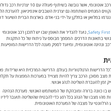
חברת אינטל הגדירה מסגרת עקרונות לתכנון ובניית רכב אוטונומי, אשר גובשה בשיתוף פעו
וח הקווים המנחים השתתפה גם יצרנית השבבים אינפיניאון. להערכת ה
קה של גרמניה, 98% מהתאונות נגרמו במלואן או בחלקן על-ידי בני-אדם. בארצות הברית השיעור ד
Safety Firs
, נועד להגדיר את האופן שבו יש לתכנן רכב אוטונומי
שי בתאונות הדרכים. המסמך מבוסס על ניתוח של כל התקנות
רכב ונהיגה אוטונומית, ומיועד לספק מענה לכל הדרישות המופיעות
ית
כל הדרישות הרגולטוריות בעולם. הדרישה המרכזית היא שרידות: פג
 מצב מסוכן. הרכב צריך להיות מצוייד במערכות המפצות על תקלה
יק זמן להעברת השליטה לנהג אנושי.
שיש בו כוונה ברורה ומובהקת של המשתמש האנושי. מערכת הנהיגה
ות מהו מצבו של הנהג בכל רגע כדי להבטיח שהשליטה תועבר לידיו
דע הרלוונטי על מצבה של המערכת האוטונומית.