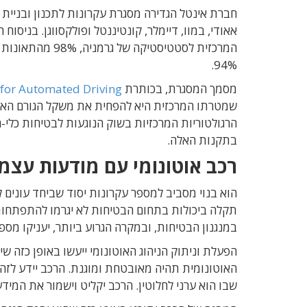
אאודי, במוו, דיימלר, קונטיננטל ופולקסווגן. בניס
המרכזית לסטטיסטי
94%.
מסמך המסגרת, בכותרת
t for Automated Driving
שמטרתו המרכזית היא להפחית את משקל הגורם האנו
הרגולטוריות המרכזיות בשוק הנוגעות לבטיחות כלי-
בתקנות האלה.
רכב אוטונומי עם מודעות עצמ
הוא בנוי מסביב למספר עקרונות יסוד שביחד עונים ל
תקלה ביכולות בתחום הבטיחות לא יגרמו להתפתחות
במנגנון הבטיחות, ובמקרה הגרוע ביותר, יעניקו מספ
הפעלת וניתוק הניהוג האוטונומי ייעשו באופן כזה 
האוטונומית תהיה מאובטחת ומוגנת. הרכב יידע לזה
שבו הוא ערני לחלוטין. הרכב יקליט וישמור את המי