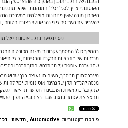
המבנה של הרכב יתוכנן באופן כזה שהוא יספק הגנה
האוטונומי צריך לסגל "כללי התנהגות" שיהיו מובני
האחרון מודה שאין פתרונות מושלמים: "מערכת הנהיג
להעביר את השליטה לידי נהג אנושי בצורה בטוחה , 
ניסוי נסיעה ברכב אוטונומי של מוב
בהמשך כולל המסמך עקרונות משנה מפורטים המגדירי
מרכזיות של פונקציות הבקרה והבטיחות, כולל תיאור
שהמערכת אוספת על המתרחש בתוך הרכב ובסביבתו,
מעבר לתוכן המסמך, חשיבותו נעוצה בכך שהוא מבט
מנסה להגדיר תקן של נהיגה אוטונומית. יכול להיות
שמקובל בתעשיות השבבים והתקשורת, אשר תספק מסג
תמצא את עצמה במצב שבו היא מובילה תקן תעשייתי
פורסם בקטגוריות:
Automotive
,
חדשות
,
רכב 