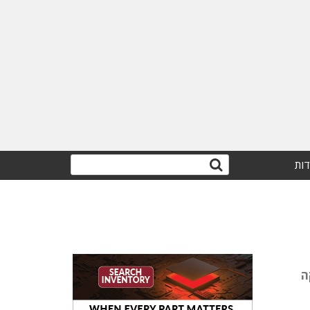
דות
ה