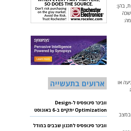
לה עם 10 יצרניות רכב גדולות, בהן:
לשכה
ומה:
ארועים בתעשייה
יעה או
וובינר סינופסיס ל-Design
Optimization יתקיים ב-6 באוגוסט
 במצב
2026
וובינר סינופסיס לתכנון שבבים במודל