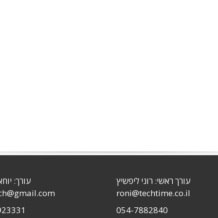
עורך ראשי: רוני ליפשיץ
עורך: יוחא
sch@gmail.com
roni@techtime.co.il
923331
054-7882840