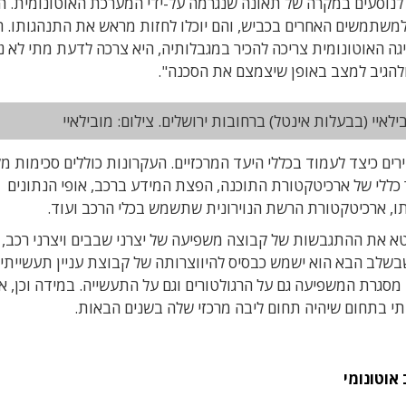
 לנוסעים במקרה של תאונה שנגרמה על-ידי המערכת האוטונומית. ה
ם למשתמשים האחרים בכביש, והם יוכלו לחזות מראש את התנהגותו. ה
ה האוטונומית צריכה להכיר במגבלותיה, היא צרכה לדעת מתי לא נ
ולהגיב למצב באופן שיצמצם את הסכנה".
ילאיי (בבעלות אינטל) ברחובות ירושלים. צילום: מובילאיי
ם כיצד לעמוד בכללי היעד המרכזיים. העקרונות כוללים סכימות מל
 כללי של ארכיטקטורת התוכנה, הפצת המידע ברכב, אופי הנתונים
 ארכיטקטורת הרשת הנוירונית שתשמש בכלי הרכב ועוד.
א את ההתגבשות של קבוצה משפיעה של יצרני שבבים ויצרני רכב,
 שבשלב הבא הוא ישמש כבסיס להיווצרותה של קבוצת עניין תעשייתית
רת המשפיעה גם על הרגולטורים וגם על התעשייה. במידה וכן, א
 בתחום שיהיה תחום ליבה מרכזי שלה בשנים הבאות.
אוטונומי