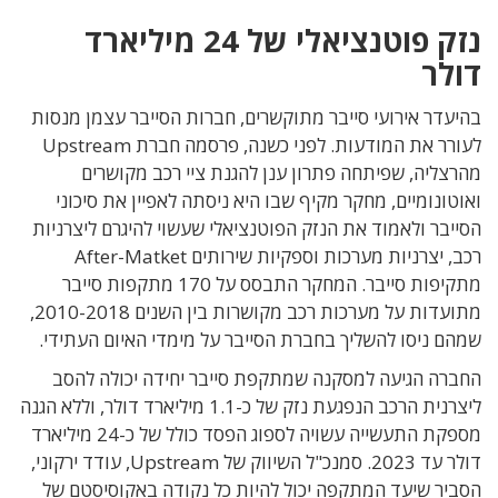
נזק פוטנציאלי של 24 מיליארד
דולר
בהיעדר אירועי סייבר מתוקשרים, חברות הסייבר עצמן מנסות
לעורר את המודעות. לפני כשנה, פרסמה חברת Upstream
מהרצליה, שפיתחה פתרון ענן להגנת ציי רכב מקושרים
ואוטונומיים, מחקר מקיף שבו היא ניסתה לאפיין את סיכוני
הסייבר ולאמוד את הנזק הפוטנציאלי שעשוי להיגרם ליצרניות
רכב, יצרניות מערכות וספקיות שירותים After-Matket
מתקיפות סייבר. המחקר התבסס על 170 מתקפות סייבר
מתועדות על מערכות רכב מקושרות בין השנים 2010-2018,
שמהם ניסו להשליך בחברת הסייבר על מימדי האיום העתידי.
החברה הגיעה למסקנה שמתקפת סייבר יחידה יכולה להסב
ליצרנית הרכב הנפגעת נזק של כ-1.1 מיליארד דולר, וללא הגנה
מספקת התעשייה עשויה לספוג הפסד כולל של כ-24 מיליארד
דולר עד 2023. סמנכ"ל השיווק של Upstream, עודד ירקוני,
הסביר שיעד המתקפה יכול להיות כל נקודה באקוסיסטם של