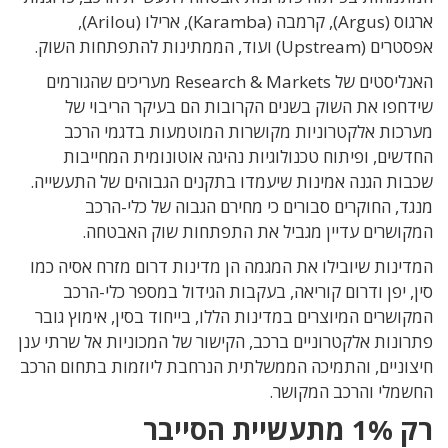
ארגוס (Argus), קרמבה (Karamba), ארילו (Arilou),
אפסטרים (Upstream) ועוד, הממתינות להתפתחות השוק.
האנליסטים של Research & Markets מעריכים שהגורמים
שידחפו את השוק בשנים הקרובות הם בעיקר הריבוי של
מערכות אלקטרוניות מקושרות המוטמעות בדגמי הרכב
החדשים, ופיתוח טכנולוגיות נהיגה אוטונומית המחייבות
שכבות הגנה אמינות שיעמדו בתקנים הגבוהים של התעשייה.
מנגד, החוקרים סבורים כי מחירם הגבוה של כלי-הרכב
המקושרים עדיין מגביל את התפתחות שוק האבטחה.
המדינות שיובילו את המגמה הן מדינות דרום מזרח אסיה כמו
סין, יפן ודרום קוריאה, בעקבות הגידול במספר כלי-הרכב
המקושרים המיוצרים במדינות הללו, בייחוד בסין, אימוץ גובר
פתרונות אלקטרוניים ברכב, הקישור של המכוניות אל שרתי ענן
חיצוניים, והתמיכה הממשלתית הנרחבת ליוזמות בתחום הרכב
החשמלי והרכב המקושר.
רק 1% מתעשיית הסייבר