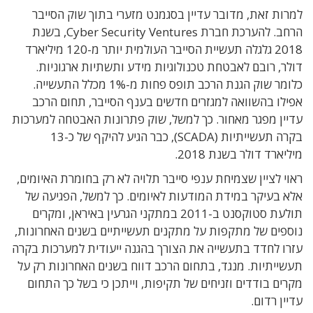
למרות זאת, מדובר עדיין בסגמנט מזערי בתוך שוק הסייבר
הרחב. להערכת חברת Cyber Security Ventures, בשנת
2018 גלגלה תעשיית הסייבר העולמית יותר מ-120 מיליארד
דולר, רובם לאבטחת טכנולוגיות מידע ותשתיות ארגוניות.
כלומר שוק הגנת הרכב תופס פחות מ-1% מכלל התעשייה.
אפילו בהשוואה למגזרים חדשים בענף הסייבר, תחום הרכב
עדיין מפגר מאחור. כך למשל, שוק פתרונות האבטחה למערכות
בקרה תעשייתיות (SCADA), כבר הגיע להיקף של כ-13
מיליארד דולר בשנת 2018.
ראוי לציין שצמיחת ענפי סייבר תלויה לא רק בחומרת האיומים,
אלא בעיקר במידת המודעות לאיומים. כך למשל, הפגיעה של
תולעת סטוקסנט ב-2011 במתקני הגרעין באיראן, ומקרים
נוספים של מתקפות על מתקנים תעשייתיים בשנים האחרונות,
עזרו לחדד בתעשייה את הצורך בהגנה ייעודית למערכות בקרה
תעשייתיות. מנגד, בתחום הרכב דווח בשנים האחרונות רק על
מקרים בודדים וזניחים של תקיפות, וייתכן כי בשל כך התחום
עדיין רדום.