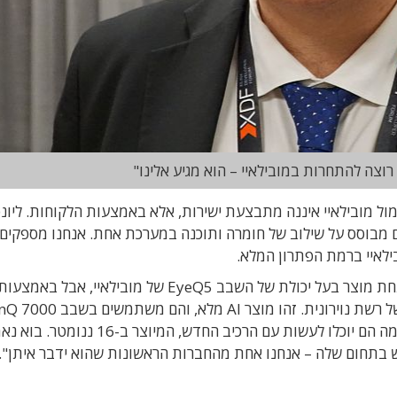
ו רוצה להתחרות במובילאיי – הוא מגיע אלינו"
ר ליונס שהתחרות מול מובילאיי איננה מתבצעת ישירות, אלא באמצעות הלקוחות. ליונ
ם מבוסס על שילוב של חומרה ותוכנה במערכת אחת. אנחנו מספקים
ילאיי ברמת הפתרון המלא.
"כיום למשל אנחנו עובדים עם חברה בסין, אשר מפתחת מוצר בעל יכולת של השבב EyeQ5 של מובילאיי, אבל באמצעו
הפלטפורמה שלנו. היישום שלהם מבוסס על מימוש של רשת נוירונית. זהו מוצר AI מלא, 
המיוצר בתהליך של 28 ננומטר. מאוד מסקרן לדעת מה הם יוכלו לעשות עם הרכיב החד
ש בתחום שלה – אנחנו אחת מהחברות הראשונות שהוא ידבר איתן".