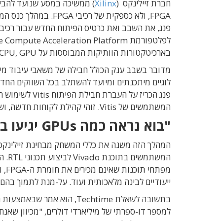
חברת זיילינקס (
Xilinx
) ממשיכה במסע שנועד להביא
FPGA, ולא כספקית של 
בארכיטקטורות הוותיקות המבוססות על CPU, GPU ו-FPGA.
לוגיים מיתכנתים ומיועד להשתלב בכל השווקים החד
פנג הכריז על 
המשתמשים של Vitis. זוהי קהילת לקוחות חדשה, ושוק שלא היה נגיש לזיילינקס עד היום.
"בוא נראה כמה GPUs יגיעו באמת לכביש"
המהלך הזה משנה את כללי המשחק מבחינת זיילינקס
ייעודיים לבינה מלאכותית ועוד. על-מנת לתמוך בהם, היא גם פתחה 
בתשובה לשאלת Techtime, הו
למספר דו-ספרתי של מיליארדי דולרים, "מכיוון שאנ