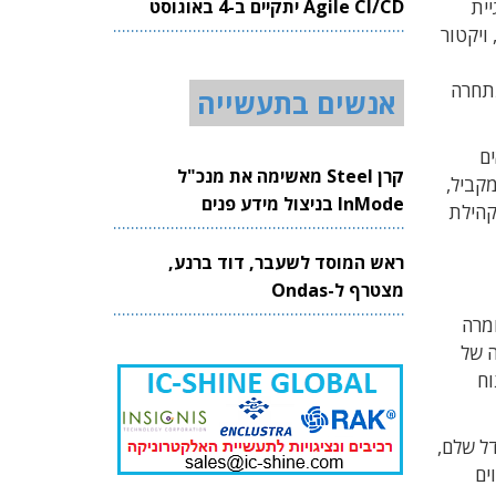
Agile CI/CD יתקיים ב-4 באוגוסט
ית
2026
ה, ויקטור
, אשר מתחרה
אנשים בתעשייה
ותר מ-2 מיליון תאים
קרן Steel מאשימה את מנכ"ל
קביל,
InMode בניצול מידע פנים
את קהילת
ראש המוסד לשעבר, דוד ברנע,
מצטרף ל-Ondas
מרה
 העצומה של
תון, C++, כלי פיתוח
ודל שלם,
ים