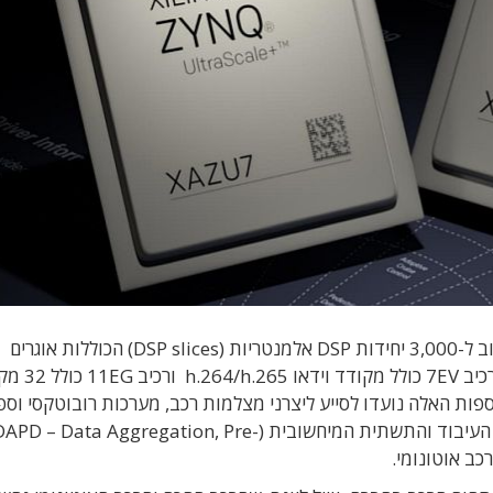
כל רכיב כולל כ-650,000 תאים לוגיים מיתכנתים וקרוב ל-3,000 יחידות DSP אלמנטריות (DSP slices) הכוללות אוגרים
ומכפלים, פי 2.5 מהרכיב החזק ביותר של המשפ
בדים בקצב של עד 12.5Gb/s. התוספות האלה נועדו לסייע ליצרני מצלמות רכב, מערכות רובוטקסי וס
מכלולים לתעשייה (Tier-1), לספק את יכולות האצת העיבוד והתשתית המיחשובית (APD – Data Aggregation, Pre