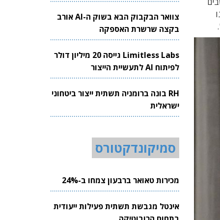
בים
הותקנו
צוואר הבקבוק הבא בשוק ה-AI אורב
בקצה שרשרת האספקה
Limitless Labs גייסה 20 מיליון דולר
לפיתוח AI לתעשיית הייצור
RH בונה ברומניה תשתית ייצור ביטחוני
ישראלית
סמיקונדקטורס
מכירות טאואר ברבעון צמחו ב-24%
אינטל מגבשת תשתית פעילות ייעודית
בתחום הרובוטיקה