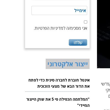
אני מסכימ/ה למדיניות הפרטיות.
ייצור אלקטרוני
אינטל חוברת לחברה סינית כדי לפתח
חה. רכיב 7EV כולל מקודד וידאו h.264/h.265 ורכיב 11EG כולל 32 מקמ"שי
את הדור הבא של מצעי הזכוכית
פקי
לשבבים
D-
"המלחמה הכפילה פי 5 את שוק הייצור
המיידי"