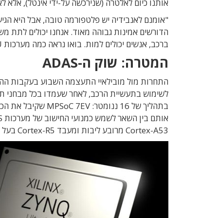
אותנו כיום לאלטרה (שנירכשה על-ידי אינטל), אלא לא
"אומנם לאנבידיה יש פלטפורמה טובה, אבל היא הגיע
ברכב, אנשים יכולים למות. בואו נראה כמה מערכות GPU יהיו במכוניות שבאמת ינועו בכביש".
המטרה: שוק ה-ADAS
Cortex-A53 מרובע ליבות ומעבד Cortex-R5 בעל שתי ליבות של חברת Arm, שקיבלו הסמכת ASIL-C.