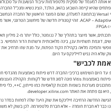
 אותה למעמד של ספקית פלטפורמות עיבוד הנשענות על טכנולוגי
רכיבי FPGA. במהלך כנס המפתחים שהיא קיימה השבוע בהאג, הולנד, הציג נשיא ומנכ"ל החבר
פנג, את השבב ואת כרטיס הפיתוח החדש עבור רכיבי Versal (בתמונה למעלה), שהם המוצר הראשון של החברה הנחשב
לפלטפורמת ACAP – Adaptive Compute Acceleration Platform. זוהי קטגוריה חדשה של מיחשוב הטרוגני
מדובר בשבב ענק הכולל חבילה של משאבי עיבוד מיתכנתים, אשר מיוצר בתהליך של 7 ננומטר, כולל י
שים, דוגמת תשתיות ענן, בינה מלאכותית ורשתות הדור החמישי. במ
העברת חבילת הפיתוח Vitis לשימוש חופשי ותמיכה מלאה בקהילת הקוד הפתוח, על-מנת שזו תרחיב 
: עד היום השימוש ברכיבי החברה דרש פיתוח באמצעות מהנדסי חו
המשתמשים בתוכנת Vivado לביצוע תכנוני RTL. הפיתוח באמצעות Vitis פונה לסוג חדש של לקוחות: הקהילה
מפתחי תוכנות שאינם מכירים את חומרת ה-FPGA, ומתכננים מערכות בשפות תכנות קלאסיות כמו פיי
את האתר developer.xilinx.com.
א אמר שבאמצעות הגישה החדשה הרחיבה זיילינקס את שוק היעד שלה לפחות בסדר ג
חנו כבר לא חברת חומרה – אלא חברת פלטפורמה. לכן בשוק לא משוו