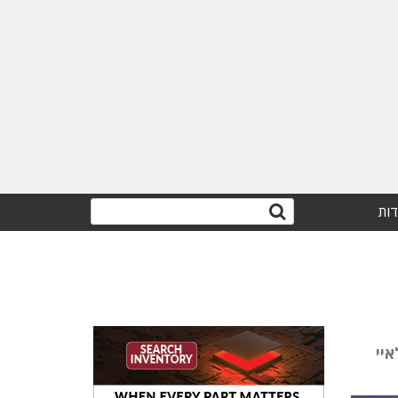
דות
מובילאיי