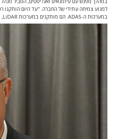
במהלך מפגש עם עיתונאים ואנליסטים, הסביר מנהל ת
במערכות ה-ADAS. הם מותקנים במערכות LiDAR, במצלמות רכב, במראות מבוססות מצלמה ובחיישני מכ"ם ממונעים".