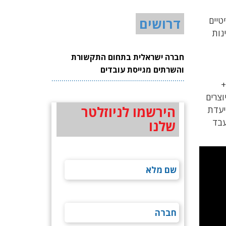
טיים
דרושים
עיית אמינות
חברה ישראלית בתחום התקשורת
והשרתים מגייסת עובדים
התחרות מול מובילאיי התעצמה השבוע בעקבות ההכרזה על הסמכת שני הרכיבים החזקים ביותר במשפחת UltraScale+
כיבים המיוצרים
הירשמו לניוזלטר
שקיבל את הכינוי Zu11. החברה מייעדת
ם מעבד
שלנו