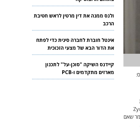
ולנס ממנה את דין מרטין לראש חטיבת
הרכב
אינטל חוברת לחברה סינית כדי לפתח
את הדור הבא של מצעי הזכוכית
לשבבים
קיידנס השיקה "סוכן-על" לתכנון
מארזים מתקדמים ו-PCB
ס:
ת
והם משתמשים בשבב ZynQ 7000
ש, המיוצר ב-16 ננומטר. בוא נאמר שאם