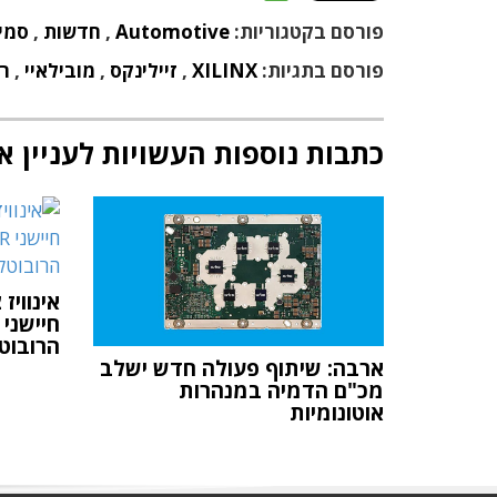
פורסם בקטגוריות:
Automotive
,
חדשות
,
סמי
פורסם בתגיות:
XILINX
,
זיילינקס
,
מובילאיי
,
רכ
כתבות נוספות העשויות לעניין א
הרובוט
ארבה: שיתוף פעולה חדש ישלב
מכ"ם הדמיה במנהרות
אוטונומיות