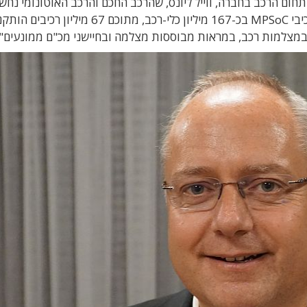
חום הרכב בחברה, ווייל ליונס, שהרכב החכם והרכב האוטונומי נחש
למנוע צמיחה עתידי של החברה. "עד היום הותקנו רכיבי MPSoC בכ-167 מיליון כלי-רכב, מתוכם 67 מיליון רכיבים 