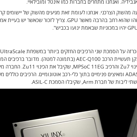
נבידיה. ואנחנו מתחרים בחברות כמו אינטל ומובילאיי.
ה מהשוק הצרכני. אנחנו לעומת זאת מגיעים מהשוק של יישומים קרי
הדורשים אמינות גבוהה מאוד. אנחנו יכולים לתת משהו שהוא רחב בהרבה מאשר GPU. צריך לזכור שכאשר יש ב
לשימוש בתעשיית הרכב, לאחר שעמדו בכל מבחני תקן תעשיית הרכב AEC-Q100 (בתמונה למטה). מדובר בר
בתהליך של 16 ננומטר: MPSoC 7EV שקיבל את הכינוי Zu7 והרכיב MPSoC 11EG, 
אותם בין השאר לשמש כמנועי החישוב של מערכות ADAS ומאיצים פנימיים בתוך כלי-רכב אוטונומיים. הרכיבים כוללי